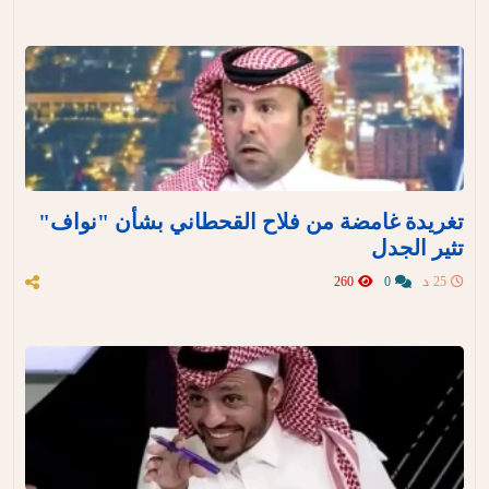
تغريدة غامضة من فلاح القحطاني بشأن "نواف"
تثير الجدل
25 د
0
260