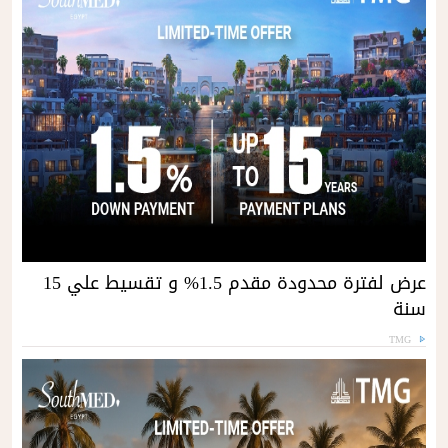
عرض لفترة محدودة مقدم 1.5% و تقسيط علي 15
سنة
TMG