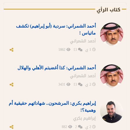
كتاب الرأي
أحمد الشمراني: سردية (أبو إبراهيم) تكشف
ماتياس !
أحمد الشمراني
1 ي
13
1862
أحمد الشمراني: كذا أغضبتم الأهلي والهلال
أحمد الشمراني
2 ي
13
3431
إبراهيم بكري: المرشحون.. شهاداتهم حقيقية أم
وهمية؟!
إبراهيم بكري
2 ي
2
882