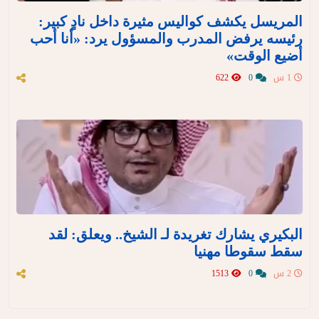
المريسل يكشف كواليس مثيرة داخل نادٍ كبير:
رئيسه يرفض المدرب والمسؤول يرد: «أنا أحب
أضيع الوقت»
1 س
0
622
البكيري يشارك تغريدة لـ الشيخ.. ويعلق: لقد
سقط سقوطا مهنيا
2 س
0
1513