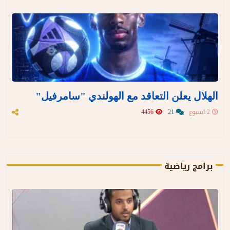
الهلال يعلن التعاقد مع الهولندي "سامرفيل"
2 اسبوع
21
4456
برامج رياضية