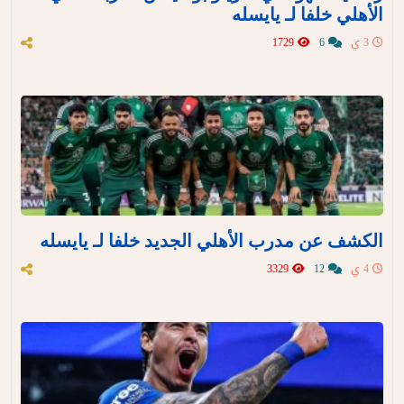
الأهلي خلفا لـ يايسله
3 ي
6
1729
الكشف عن مدرب الأهلي الجديد خلفا لـ يايسله
4 ي
12
3329