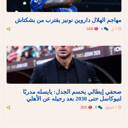
مهاجم الهلال داروين نونيز يقترب من بشكتاش
5 ي
6
1428
صحفي إيطالي يحسم الجدل: يايسله مدربًا
لنيوكاسل حتى 2030 بعد رحيله عن الأهلي
1 اسبوع
8
2035