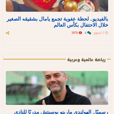
بالفيديو.. لحظة عفوية تجمع يامال بشقيقه الصغير
خلال الاحتفال بكأس العالم
2 اسبوع
4
2978
رياضة عالمية وعربية
رسميًا.. الهولندي مارينو بوسيتش مدربًا للنادي