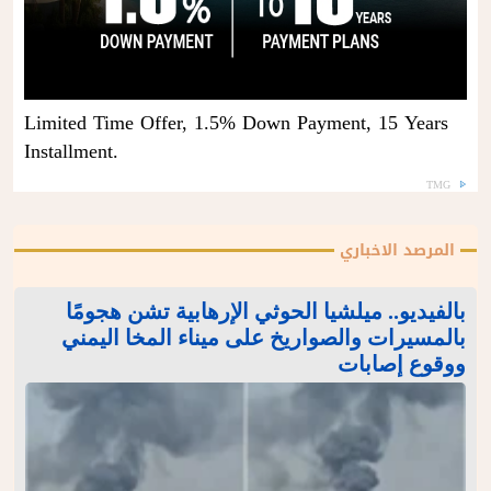
Limited Time Offer, 1.5% Down Payment, 15 Years
Installment.
TMG
المرصد الاخباري
بالفيديو.. ميلشيا الحوثي الإرهابية تشن هجومًا
بالمسيرات والصواريخ على ميناء المخا اليمني
ووقوع إصابات