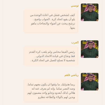
تونسي
كيف لشخص فشل في اعادة الوحدة من
يلو أن يقود اتحاد كرة . الجواب واضح .
ترشح يبحث عن أضواء والنجاحات ماهو
يمها.
العرب
رئيس الفيفا محامي ولم يلعب كرة القدم
قط ونجاح في قيادة الاتحاد الدولي .
شخصية لا تصلح للعمل في اتحاد الكرة .
رياضي فاهم
ربما هذوليك. ما وثقوا ان يكون معهم تماما.
وضد النصر تماما. وانه لم يعرف عنه انه
هلالي لذلك أبعدوه وجابو واحد مضمون لهم
ويدين لهم بالولاء والطاعه نتظرو