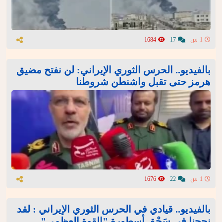
1 س
17
1684
بالفيديو.. الحرس الثوري الإيراني: لن نفتح مضيق
هرمز حتى تقبل واشنطن شروطنا
1 س
22
1676
بالفيديو.. قيادي في الحرس الثوري الإيراني : لقد
نجحنا في سَحْق أسطورة "القوة العظمى"