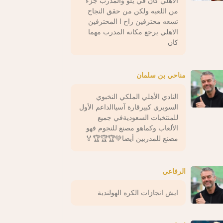
الاهلي كان في يلو والمدرب جزء
من اللعبه ولكن من حقق النجاح
تسعه محترفين راح ا المحترفين
الاهلي يرجع مكانه المدرب مهما
كان
مناحي بن سلمان
النادي الأهلي الملكي النخبوي
السوبري كبيرقارة آسياالداعم الأول
للمنتخبات السعوديةفي جميع
الألعاب وكماهو مصنع للنجوم فهو
مصنع للمدربين أيضا💚🏆🏆🏆🏅
الرفاعي
ايش انجازات الكره الهولندية