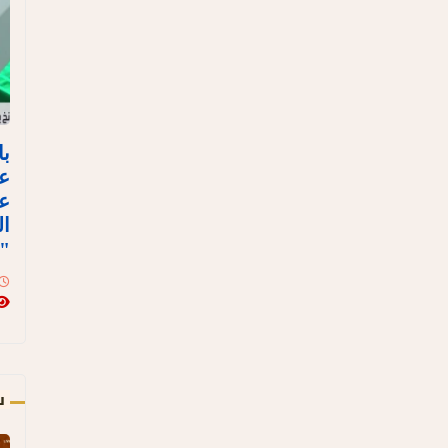
با
ع
عل
ال
"ن
س