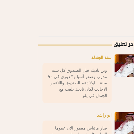
خر تعليق
سنة الجندلة
وين ناديك قبل الصندوق كل سنة
مدرب وصفر آسيا و٣ دوري في ٩٠
سنة .. لولا دعم الصندوق واللاعبين
الاجانب لكان ناديك يلعب مع
الجندل في يلو
ابو راشد
ضار ماتياس مغمور الان عموما