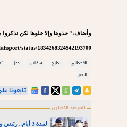
وأضاف:" خذوها وإلا خلوها لكن تذكروا هذا
alahsport/status/1834268324542193700
القحطاني
يطرح
سؤالين
حول
تع
النصر
تابعونا على gle News
المرصد الاخباري
لمدة 3 أيام.. ر