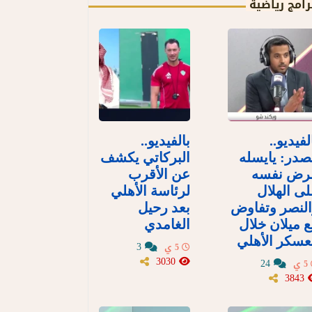
رامج رياضية
لفيديو..
بالفيديو..
در: يايسله
البركاتي يكشف
رض نفسه
عن الأقرب
ى الهلال
لرئاسة الأهلي
لنصر وتفاوض
بعد رحيل
 ميلان خلال
الغامدي
سكر الأهلي
3
5 ي
3030
24
5 ي
3843