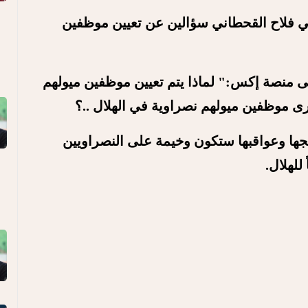
ي فلاح القحطاني سؤالين عن تعيين موظفين
منصة إكس:" لماذا يتم تعيين موظفين ميولهم
 نرى موظفين ميولهم نصراوية في الهلال ..؟
ائجها وعواقبها ستكون وخيمة على النصراويين
للهلال.