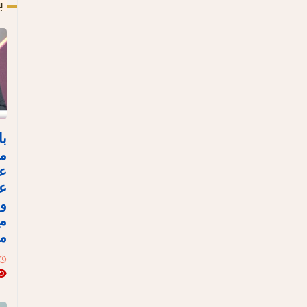
ب
با
مص
ع
عل
وا
مع
مع