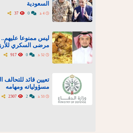
السعودية
37
0
4 د
ليس ممنوعا عليهم..
مرضى السكري للأرز
917
0
52 د
تعيين قائد للتحالف 
مسؤولياته ومهامه
2307
2
53 د