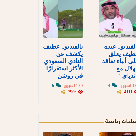
لفيديو.. عبده
بالفيديو.. عطيف
طيف يعلق
يكشف عن
ى أنباء تعاقد
النادي السعودي
هلال مع
الأكثر استقرارًا
دياي"
في روشن
6
4
1 اسبوع
1 اسبوع
3906
4111
احات رياضية