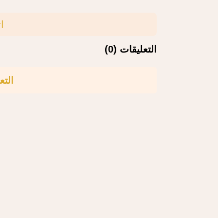
ا
التعليقات (0)
التع