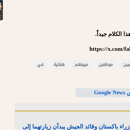
 الكلام جيداً.
https://x.com/f
يين
موظفين
ميولهم
هلالية
في
Goo
ئيس وزراء باكستان وقائد الجيش يبدآن زيارتهما إلى