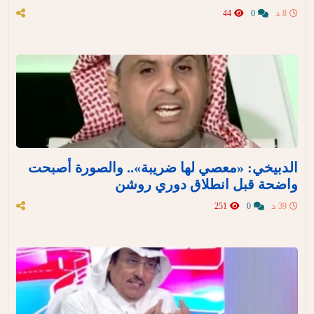
8 د
0
44
الدبيخي: «معصي لها ضريبة».. والصورة أصبحت
واضحة قبل انطلاق دوري روشن
39 د
0
251