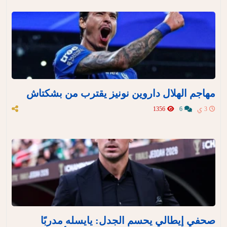
مهاجم الهلال داروين نونيز يقترب من بشكتاش
3 ي
6
1356
صحفي إيطالي يحسم الجدل: يايسله مدربًا