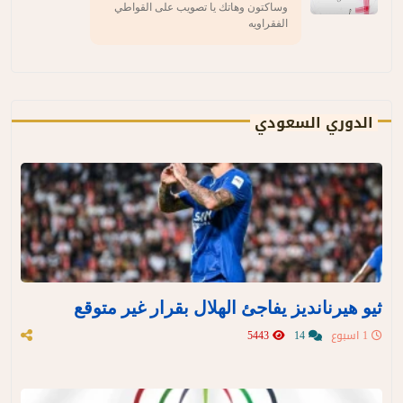
وساكتون وهاتك يا تصويب على القواطي
الفقراويه
الدوري السعودي
ثيو هيرنانديز يفاجئ الهلال بقرار غير متوقع
1 اسبوع
14
5443