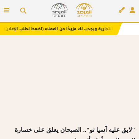
جارية ويجذب لك مزيدًا من العملاء (اضغط لطلب الإعلان)
مفا
إعلان
"لايق عليه آسيا تو".. الصبحان يعلق على خسارة