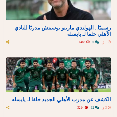
رسميًا.. الهولندي مارينو بوسيتش مدربًا للنادي
الأهلي خلفا لـ يايسله
1 ي
6
1483
الكشف عن مدرب الأهلي الجديد خلفا لـ يايسله
3 ي
12
3214