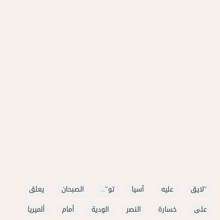
"لايق
عليه
آسيا
تو"..
الصبحان
يعلق
على
خسارة
النصر
الودية
أمام
ألميريا