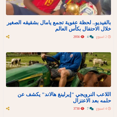
بالفيديو.. لحظة عفوية تجمع يامال بشقيقه الصغير
خلال الاحتفال بكأس العالم
2 اسبوع
4
2956
اللاعب النرويجي "إيرلينغ هالاند" يكشف عن
حلمه بعد الاعتزال
4 اسبوع
7
3730