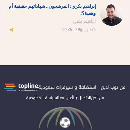
إبراهيم بكري: المرشحون.. شهاداتهم حقيقية أم
وهمية؟!
إبراهيم بكري
1 ي
2
622
توب لاين - استضافة و سيرفرات سعودية
المرصد حاصلة على الترتيب 
من نحن
الاتصال بنا
أعلن معنا
سياسة الخصوصية