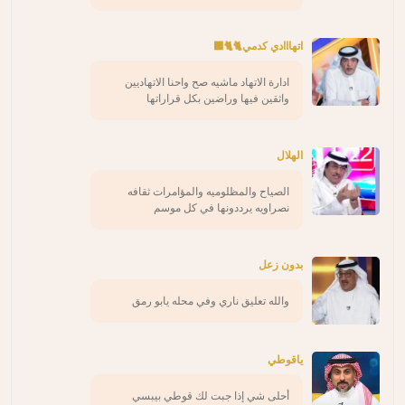
اتهااادي كدمي🐈🐈‍⬛
ادارة الاتهاد ماشيه صح واحنا الاتهاديين
واثقين فيها وراضين بكل قراراتها
الهلال
الصياح والمظلوميه والمؤامرات ثقافه
نصراويه يرددونها في كل موسم
بدون زعل
والله تعليق ناري وفي محله يابو رمق
ياقوطي
أحلى شي إذا جبت لك قوطي بيبسي