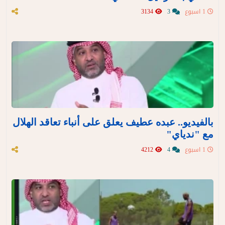
1 اسبوع
3
3134
بالفيديو.. عبده عطيف يعلق على أنباء تعاقد الهلال
مع "ندياي"
1 اسبوع
4
4212