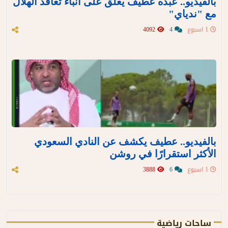
بالفيديو.. عبده عطيف يعلق على أنباء تعاقد الهلال
مع "ندياي"
1 اسبوع
4
4092
بالفيديو.. عطيف يكشف عن النادي السعودي
الأكثر استقرارًا في روشن
1 اسبوع
6
3888
ساحات رياضية