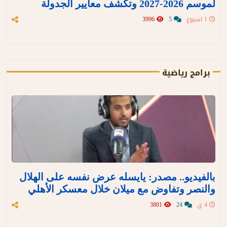
لموسم 2026-2027 وتكشف معايير الجدولة
1 اسبوع
5
3996
برامج رياضية
بالفيديو.. مصدر: يايسله عرض نفسه على الهلال
والنصر وتفاوض مع ميلان خلال معسكر الأهلي
4 ي
24
3801