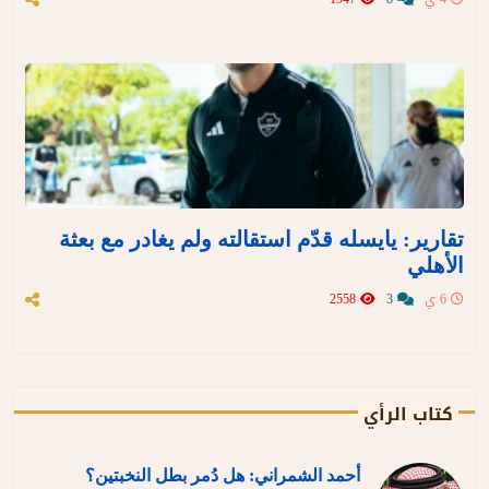
تقارير: يايسله قدّم استقالته ولم يغادر مع بعثة
الأهلي
6 ي
3
2558
كتاب الرأي
أحمد الشمراني: هل دُمر بطل النخبتين؟