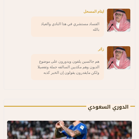
ايتام المسحل
الفساد مستشري في هذا النادي والعياذ
بالله
زائر
هم جالسين يلفون ويدورون على موضوع
الديون وهم مكذبين السالفه جملة وتفصيلا
ولكن مايقدرون يقولون إن الخبر كذبه
الدوري السعودي