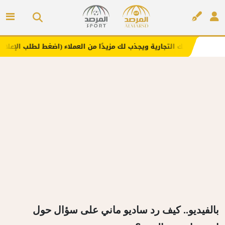
 التجارية ويجذب لك مزيدًا من العملاء (اضغط لطلب الإعلان)
إعلان
بالفيديو.. كيف رد ساديو ماني على سؤال حول