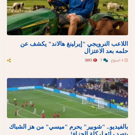
اللاعب النرويجي "إيرلينغ هالاند" يكشف عن
حلمه بعد الاعتزال
4 اسبوع
7
3693
بالفيديو.. "شوبير" يحرم "ميسي" من هز الشباك
بتصدٍ رائع لركلة الجزاء!