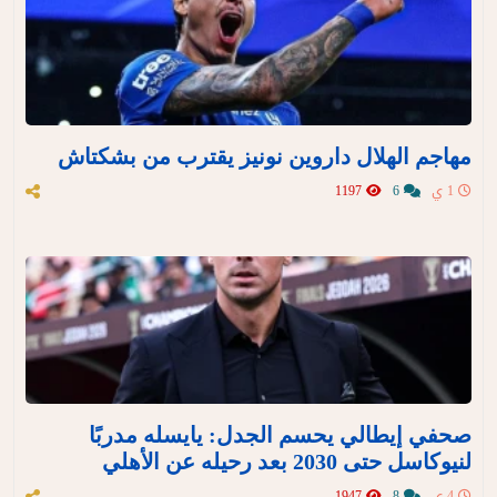
مهاجم الهلال داروين نونيز يقترب من بشكتاش
1 ي
6
1197
صحفي إيطالي يحسم الجدل: يايسله مدربًا
لنيوكاسل حتى 2030 بعد رحيله عن الأهلي
4 ي
8
1947