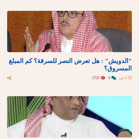
"الدويش" : هل تعرض النصر للسرقة؟ كم المبلغ
المسروق؟
6 س
9
1725