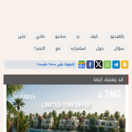
بالفيديو..
كيف
رد
ساديو
ماني
على
سؤال
حول
استمراره
مع
النصر؟
تابعونا على Google News
قد يعجبك ايضا