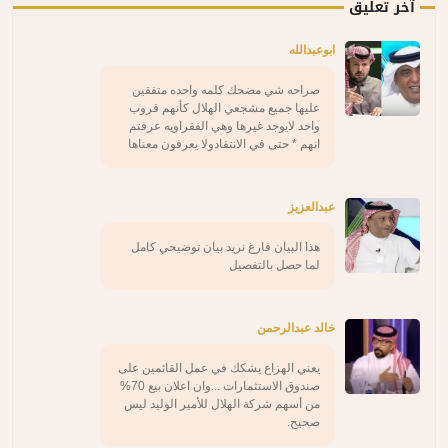
آخر تعليق
ابوعبدالله
صراحه شي مضحك كلمه واحده متفقين
عليها جميع مشجعي الهلال كأنهم قروب
واحد لايوجد غيرها وهي الفقراويه عرفتم
انهم * حتى في الانتقادولا يعرفون معناها
عبدالعزيز
هذا البيان فارغ نريد بيان توضيحي كامل
لما حصل بالتفصيل
خالد عبدالرحمن
يعني الهزاع يشكك في عمل القائمين على
صندوق الاستثمارات ...وان اعلان بيع 70%
من أسهم شركة الهلال للأمير الوليد ليس
صحيح.