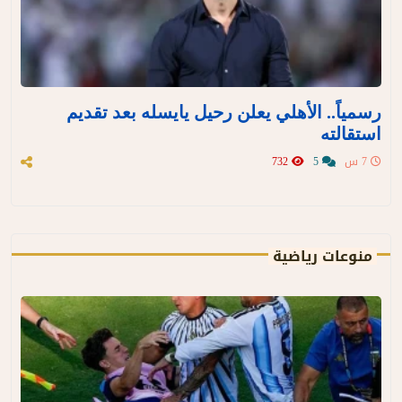
رسمياً.. الأهلي يعلن رحيل يايسله بعد تقديم
استقالته
7 س
5
732
منوعات رياضية