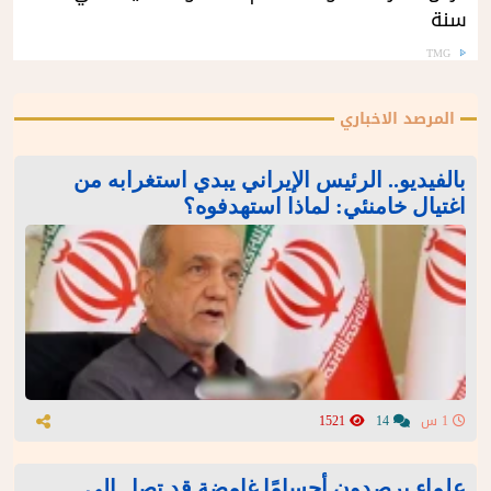
سنة
TMG
المرصد الاخباري
بالفيديو.. الرئيس الإيراني يبدي استغرابه من
اغتيال خامنئي: لماذا استهدفوه؟
1 س
14
1521
علماء يرصدون أجسامًا غامضة قد تصل إلى