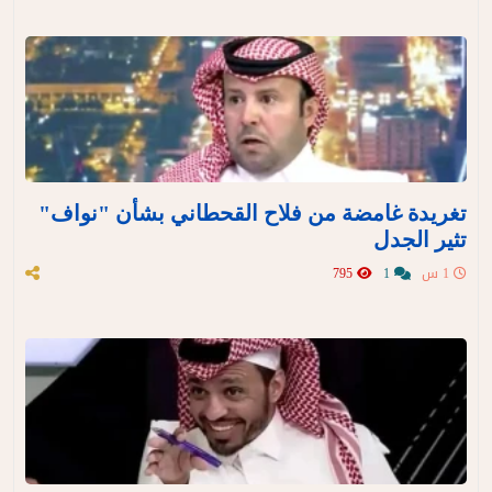
تغريدة غامضة من فلاح القحطاني بشأن "نواف"
تثير الجدل
1 س
1
795