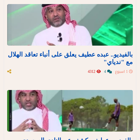
بالفيديو.. عبده عطيف يعلق على أنباء تعاقد الهلال
مع "ندياي"
1 اسبوع
4
4312