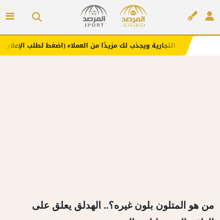
التجارية ويجذب لك مزيدًا من العملاء (اضغط لطلب الإعلان)
م
إعلان
من هو المتلون بلون غيره؟.. الهدلق يعلق على