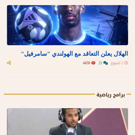
الهلال يعلن التعاقد مع الهولندي "سامرفيل"
2 اسبوع
21
4456
برامج رياضية