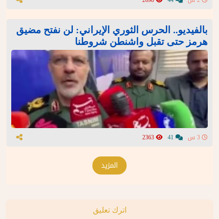
بالفيديو.. الحرس الثوري الإيراني: لن نفتح مضيق
هرمز حتى تقبل واشنطن شروطنا
3 س
41
2363
المزيد
اترك تعليق