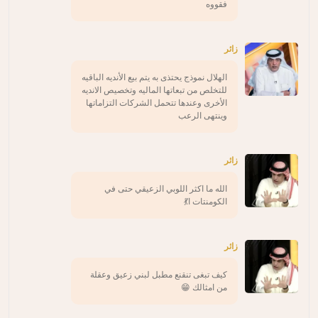
فقووه
زائر
الهلال نموذج يحتذى به يتم بيع الأنديه الباقيه
للتخلص من تبعاتها الماليه وتخصيص الانديه
الأخرى وعندها تتحمل الشركات التزاماتها
وينتهى الرعب
زائر
الله ما اكثر اللوبي الزعيقي حتى في
الكومنتات ا💃
زائر
كيف تبغى تنقنع مطبل لبني زعيق وعقلة
من امثالك 😁