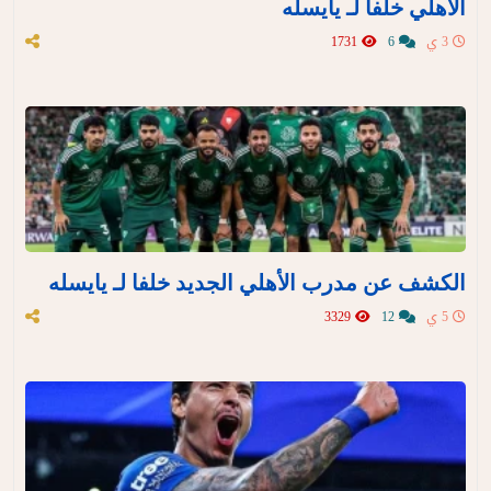
الأهلي خلفا لـ يايسله
3 ي
6
1731
الكشف عن مدرب الأهلي الجديد خلفا لـ يايسله
5 ي
12
3329