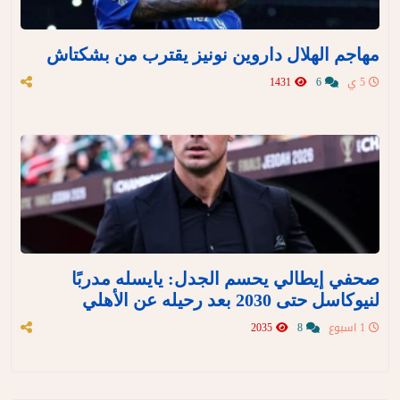
مهاجم الهلال داروين نونيز يقترب من بشكتاش
5 ي
6
1431
صحفي إيطالي يحسم الجدل: يايسله مدربًا
لنيوكاسل حتى 2030 بعد رحيله عن الأهلي
1 اسبوع
8
2035