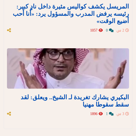
المريسل يكشف كواليس مثيرة داخل نادٍ كبير:
رئيسه يرفض المدرب والمسؤول يرد: «أنا أحب
أضيع الوقت»
2 س
0
1057
البكيري يشارك تغريدة لـ الشيخ.. ويعلق: لقد
سقط سقوطا مهنيا
3 س
1
1896