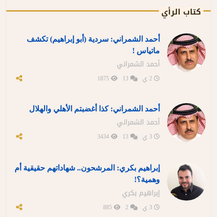
كتاب الرأي
أحمد الشمراني: سردية (أبو إبراهيم) تكشف
ماتياس !
أحمد الشمراني
2 ي
13
1875
أحمد الشمراني: كذا أغضبتم الأهلي والهلال
أحمد الشمراني
3 ي
13
3434
إبراهيم بكري: المرشحون.. شهاداتهم حقيقية أم
وهمية؟!
إبراهيم بكري
3 ي
2
885