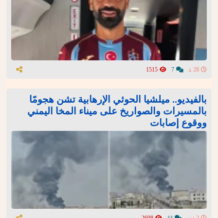
28 د
7
1515
بالفيديو.. ميلشيا الحوثي الإرهابية تشن هجومًا
بالمسيرات والصواريخ على ميناء المخا اليمني
ووقوع إصابات
2 س
44
2698