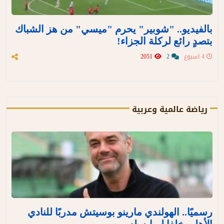
بالفيديو.. "شوبير" يحرم "ميسي" من هز الشباك
بتصدٍ رائع لركلة الجزاء!
4 اسبوع
2
2051
رياضة عالمية وعربية
رسميًا.. الهولندي مارينو بوسيتش مدربًا للنادي