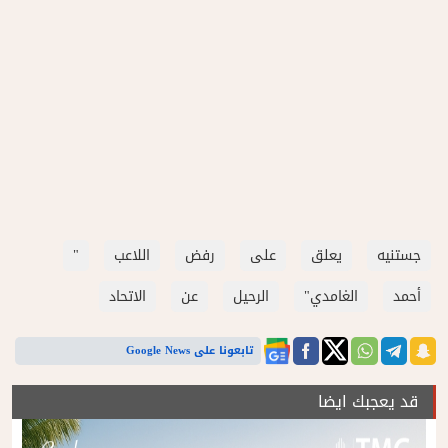
جستنيه
يعلق
على
رفض
اللاعب
"
أحمد
الغامدي"
الرحيل
عن
الاتحاد
تابعونا على Google News
قد يعجبك ايضا