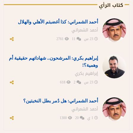
كتاب الرأي
أحمد الشمراني: كذا أغضبتم الأهلي والهلال
أحمد الشمراني
23 س
11
2761
إبراهيم بكري: المرشحون.. شهاداتهم حقيقية أم
وهمية؟!
إبراهيم بكري
23 س
2
618
أحمد الشمراني: هل دُمر بطل النخبتين؟
أحمد الشمراني
1 ي
20
1300