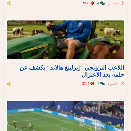
2 اسبوع
4
2950
اللاعب النرويجي "إيرلينغ هالاند" يكشف عن
حلمه بعد الاعتزال
4 اسبوع
7
3724