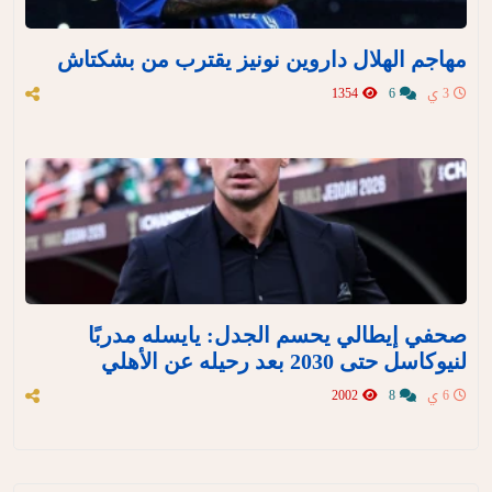
مهاجم الهلال داروين نونيز يقترب من بشكتاش
3 ي
6
1354
صحفي إيطالي يحسم الجدل: يايسله مدربًا
لنيوكاسل حتى 2030 بعد رحيله عن الأهلي
6 ي
8
2002