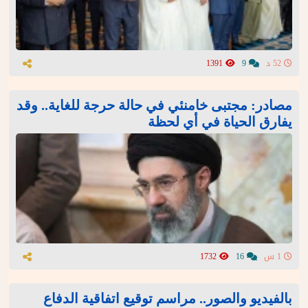
52 د
9
1391
مصادر: مجتبى خامنئي في حالة حرجة للغاية.. وقد
يفارق الحياة في أي لحظة
1 س
16
1732
بالفيديو والصور.. مراسم توقيع اتفاقية الدفاع