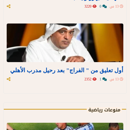
13 س
0
3220
أول تعليق من " الفراج" بعد رحيل مدرب الأهلي
13 س
1
2352
منوعات رياضية