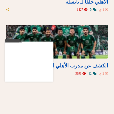
الأهلي خلفا لـ يايسله
1 ي
5
1427
الكشف عن مدرب الأهلي الجديد خلفا لـ يايسله
2 ي
12
3191