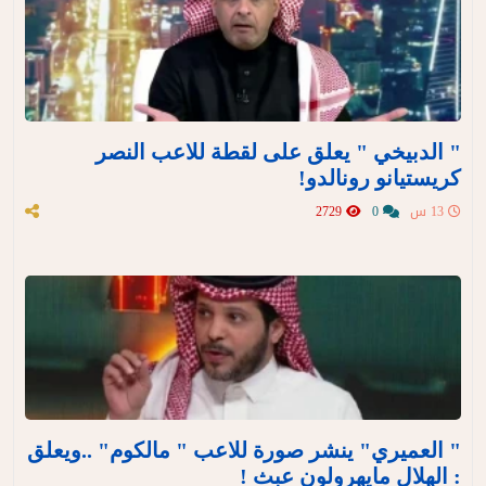
" الدبيخي " يعلق على لقطة للاعب النصر
كريستيانو رونالدو!
13 س
0
2729
" العميري" ينشر صورة للاعب " مالكوم" ..ويعلق
: الهلال مايهرولون عبث !