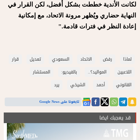
لكانت الأندية خططت بشكل أفضل، لكن القرار في
النهاية حضاري ويُظهر مرونة الاتحاد، مع إمكانية
إعادة النظر في فترات قادمة."
لماذا
رفض
الاتحاد
السعودي
تعديل
قرار
اللاعبين
المواليد؟..
بالفيديو:
المستشار
القانوني
أحمد
الشيخي
يرد
تابعونا على Google News
قد يعجبك ايضا