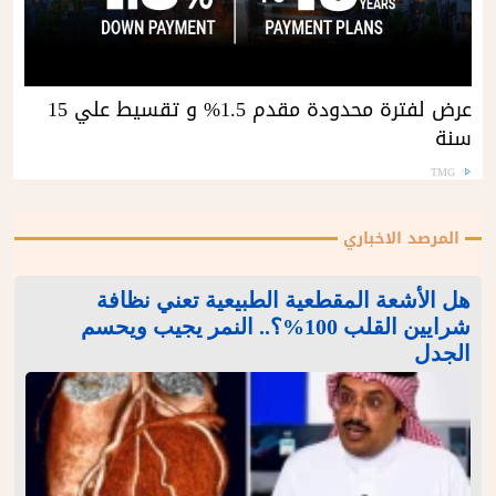
عرض لفترة محدودة مقدم 1.5% و تقسيط علي 15
سنة
TMG
المرصد الاخباري
هل الأشعة المقطعية الطبيعية تعني نظافة
شرايين القلب 100%؟.. النمر يجيب ويحسم
الجدل