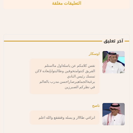
التعليقات مغلقة
آخر تعليق
اوسكار
نفس كلامكم عن ياسلةاول مااستلم
الفريق كنتوامتخوفين وطالبتوابإبعاده لاكن
تمسك رئيس النادي
برغبةالجماهيرصاراحسن مدرب بالعالم
في نظركم الصبرزين
ناصح
انزاغي طاااار و يسله وققققع والله اعلم