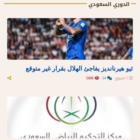
الدوري السعودي
ثيو هيرنانديز يفاجئ الهلال بقرار غير متوقع
1 اسبوع
14
5406