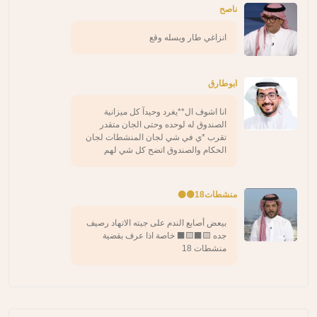
ناصح
انزاغي طار ويسله وقع
ابوطارق
انا اشوف ال**يغرد وحيدآ كل ميزانية
الصندوق له لوحده وحتى الجان متقدر
تقرب *ي في شي لجان المنشطات لجان
الحكام والصندوق اتضح كل شي لهم
منشطات18🟡⚫️
بيعض أصابع الندم على جيته الاتهاد رصيف
جده 🟨⬛️🟨⬛️ خاصة اذا عرف بقضية
منشطات 18