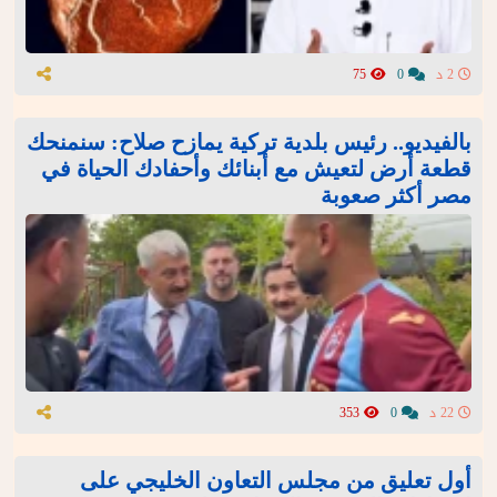
2 د
0
75
بالفيديو.. رئيس بلدية تركية يمازح صلاح: سنمنحك
قطعة أرض لتعيش مع أبنائك وأحفادك الحياة في
مصر أكثر صعوبة
22 د
0
353
أول تعليق من مجلس التعاون الخليجي على