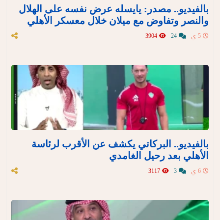
بالفيديو.. مصدر: يايسله عرض نفسه على الهلال
والنصر وتفاوض مع ميلان خلال معسكر الأهلي
5 ي
24
3904
بالفيديو.. البركاتي يكشف عن الأقرب لرئاسة
الأهلي بعد رحيل الغامدي
6 ي
3
3117