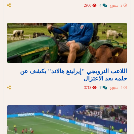
2 اسبوع
4
2950
اللاعب النرويجي "إيرلينغ هالاند" يكشف عن
حلمه بعد الاعتزال
4 اسبوع
7
3718