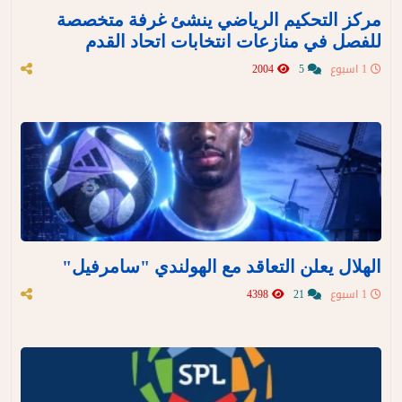
مركز التحكيم الرياضي ينشئ غرفة متخصصة
للفصل في منازعات انتخابات اتحاد القدم
1 اسبوع
5
2004
الهلال يعلن التعاقد مع الهولندي "سامرفيل"
1 اسبوع
21
4398