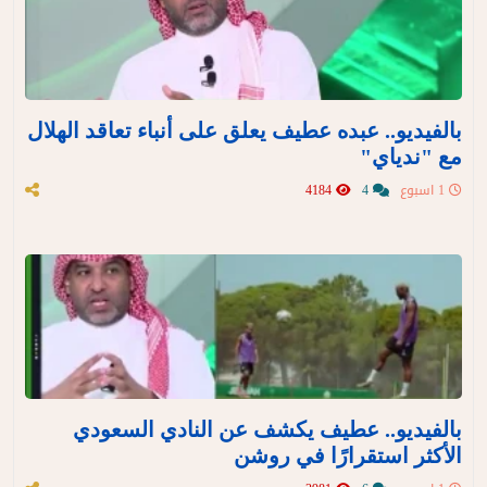
بالفيديو.. عبده عطيف يعلق على أنباء تعاقد الهلال
مع "ندياي"
1 اسبوع
4
4184
بالفيديو.. عطيف يكشف عن النادي السعودي
الأكثر استقرارًا في روشن