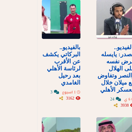
لفيديو..
بالفيديو..
در: يايسله
البركاتي يكشف
رض نفسه
عن الأقرب
ى الهلال
لرئاسة الأهلي
لنصر وتفاوض
بعد رحيل
 ميلان خلال
الغامدي
سكر الأهلي
3
1 اسبوع
3162
24
6 ي
3938