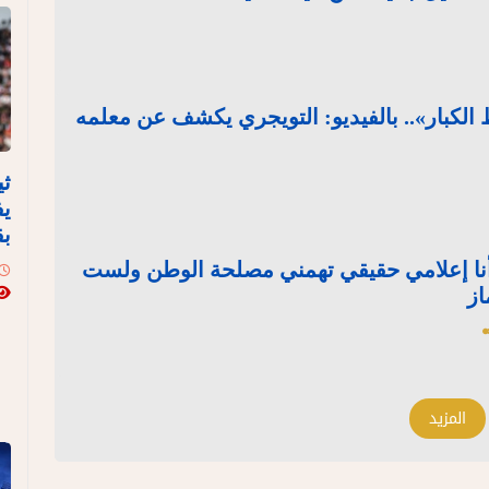
لكبار».. بالفيديو: التويجري يكشف عن معلمه
ثي
يف
بق
: أنا إعلامي حقيقي تهمني مصلحة الوطن ولست
از
المزيد