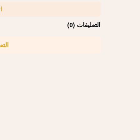
ا
التعليقات (0)
التع