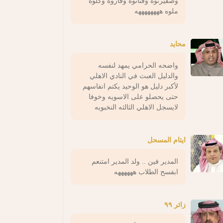
وصفيرتوه وقناتوه وفاروه وكلوه
ملوه ههههههههه
محايد
واضحه الحرامي يمهد لنفسه
والدليل العبث في النادي الاهلي
لأكبر دليل هو الوحيد يكتم انفاسهم
حتى يحصلو على الاسويه وخوفا
لايسجل الاهلي الثالثه النخبويه
ايتام المسحل
المدير فين .. ولد المدير امتنعم
ابفسح الطلاب ههههههه
زائر ٩٩