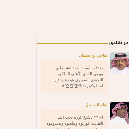
خر تعليق
مناحي بن سلمان
صدقت أستاذ أحمد الشمراني
ويبقى النادي الأهلي الملكي
النخبوي السوبري هو زعيم قارة
آسيا وكبيرها 💚🏆🏆🏆🏅
ايتام المسحل
ام *** ياشيخ كورة تحت ابط
الطاقية كورتوه وملعبوه وصندوقوه