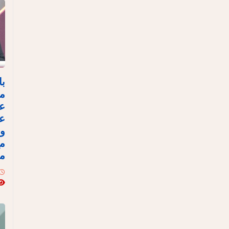
با
مص
ع
عل
وا
مع
مع