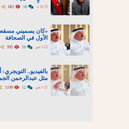
602
10
32 د
«كان يسميني مسقط ا
الأول في الصحافة
995
10
1 س
بالفيديو.. التويجري
مثل عبدالرحمن الجم
1199
12
1 س