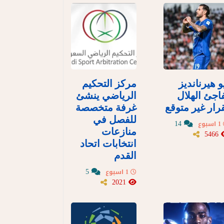
و هيرنانديز
مركز التحكيم
اجئ الهلال
الرياضي ينشئ
رار غير متوقع
غرفة متخصصة
للفصل في
14
1 اسبوع
منازعات
5466
انتخابات اتحاد
القدم
5
1 اسبوع
2021