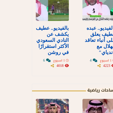
لفيديو.. عبده
بالفيديو.. عطيف
طيف يعلق
يكشف عن
ى أنباء تعاقد
النادي السعودي
هلال مع
الأكثر استقرارًا
دياي"
في روشن
6
4
1 اسبوع
1 اسبوع
4018
4223
احات رياضية