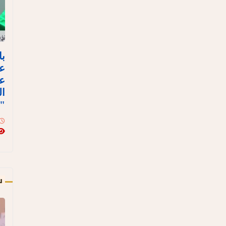
با
ع
عل
ال
"ن
س