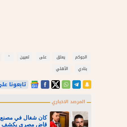
الجوكم
يعلق
على
تعيين
"
بنادي
الأهلي
تابعونا على gle News
المرصد الاخباري
كان شغال في مصنع ط
قاضٍ مصري يكشف تف