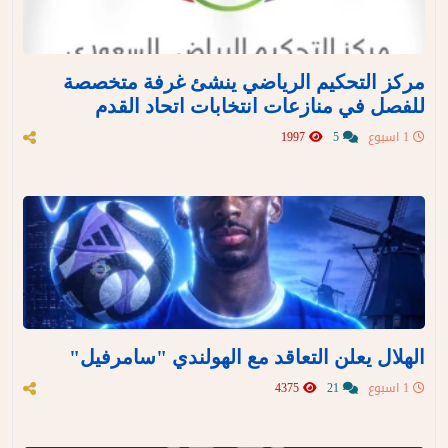
مركز التحكيم الرياضي ينشئ غرفة متخصصة
للفصل في منازعات انتخابات اتحاد القدم
1 اسبوع
5
1997
الهلال يعلن التعاقد مع الهولندي "سامرفيل"
1 اسبوع
21
4375