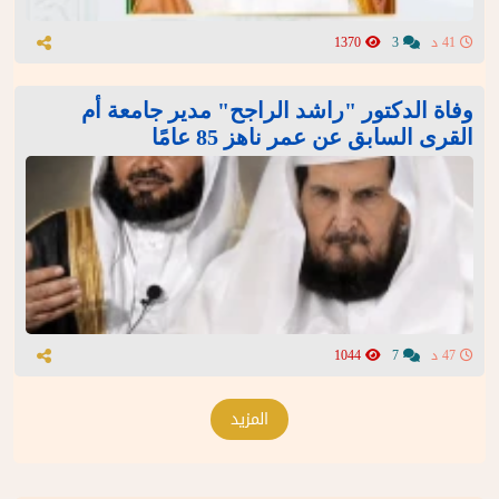
41 د
3
1370
وفاة الدكتور "راشد الراجح" مدير جامعة أم
القرى السابق عن عمر ناهز 85 عامًا
47 د
7
1044
المزيد