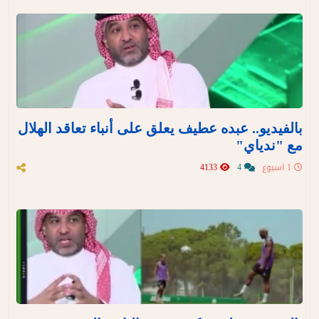
بالفيديو.. عبده عطيف يعلق على أنباء تعاقد الهلال
مع "ندياي"
1 اسبوع
4
4133