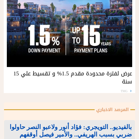
عرض لفترة محدودة مقدم 1.5% و تقسيط علي 15
سنة
TMG
المرصد الاخباري
بالفيديو.. التويجري: فؤاد أنور ولاعبو النصر حاولوا
ضربي بسبب الهريفي.. والأمير فيصل أوقفهم