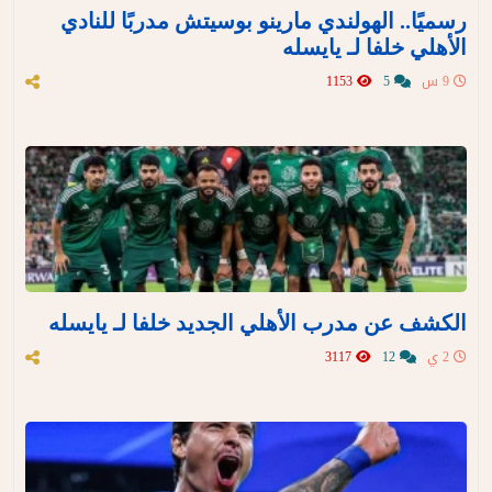
رسميًا.. الهولندي مارينو بوسيتش مدربًا للنادي
الأهلي خلفا لـ يايسله
9 س
5
1153
الكشف عن مدرب الأهلي الجديد خلفا لـ يايسله
2 ي
12
3117