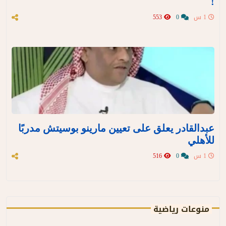
!
1 س
0
553
عبدالقادر يعلق على تعيين مارينو بوسيتش مدربًا
للأهلي
1 س
0
516
منوعات رياضية