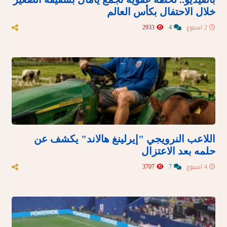
خلال الاحتفال بكأس العالم
2 اسبوع
4
2933
اللاعب النرويجي "إيرلينغ هالاند" يكشف عن
حلمه بعد الاعتزال
4 اسبوع
7
3707