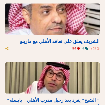
الشريف يعلق على تعاقد الأهلي مع مارينو
53 د
0
495
" الشيخ" يغرد بعد رحيل مدرب الأهلي " يايسله"