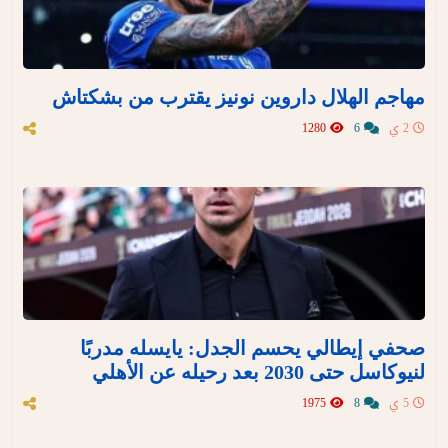
مهاجم الهلال داروين نونيز يقترب من بشكتاش
2 ي
6
1280
صحفي إيطالي يحسم الجدل: يايسله مدربًا
لنيوكاسل حتى 2030 بعد رحيله عن الأهلي
5 ي
8
1975