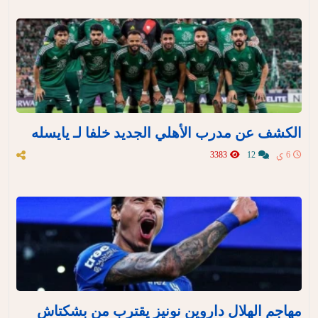
الكشف عن مدرب الأهلي الجديد خلفا لـ يايسله
6 ي
12
3383
مهاجم الهلال داروين نونيز يقترب من بشكتاش