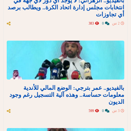
بالفيديو.. الزهراني: لا يوجد أي دور لأي جهة في
انتخابات مجلس إدارة اتحاد الكرة.. ويطالب برصد
أي تجاوزات
2 س
0
383
بالفيديو.. عمر بترجي: الوضع المالي للأندية
معلومات حساسة.. وهذه آلية التسجيل رغم وجود
الديون
3 س
0
599