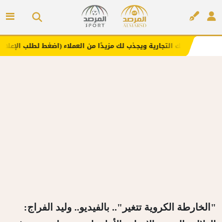
 التجارية ويجذب لك مزيدًا من العملاء (اضغط لطلب الإعلان)
إعلان
"الخارطة الكروية تتغير".. بالفيديو.. وليد الفراج: