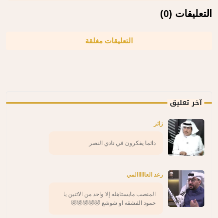
التعليقات (0)
التعليقات مغلقة
آخر تعليق
زائر
دائما يفكرون في نادي النصر
رعد العاااااالمي
المنصب مايستاهله إلا واحد من الاثنين يا
حمود الفشقه او شوشع 🤣🤣🤣🤣🤣