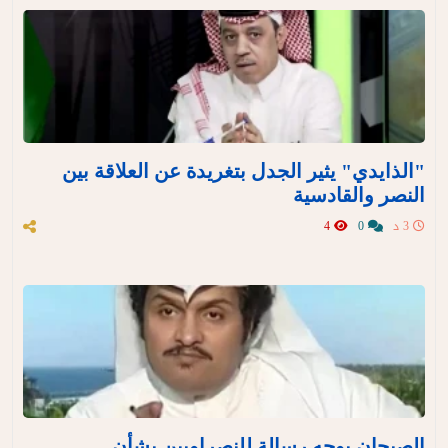
"الذايدي" يثير الجدل بتغريدة عن العلاقة بين
النصر والقادسية
3 د
0
4
الصبحان يوجه رسالة للنصراويين بشأن