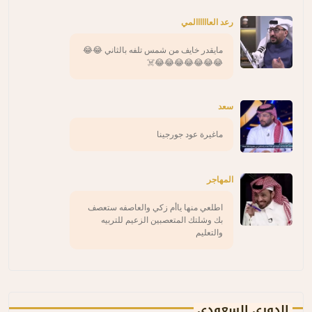
رعد العاااااالمي
مايقدر خايف من شمس تلفه بالثاني 😂😂
😂😂😂😂😂😂😂☠️
سعد
ماغيرة عود جورجينا
المهاجر
اطلعي منها ياأم زكي والعاصفه ستعصف
بك وشلتك المتعصبين الزعيم للتربيه
والتعليم
الدوري السعودي