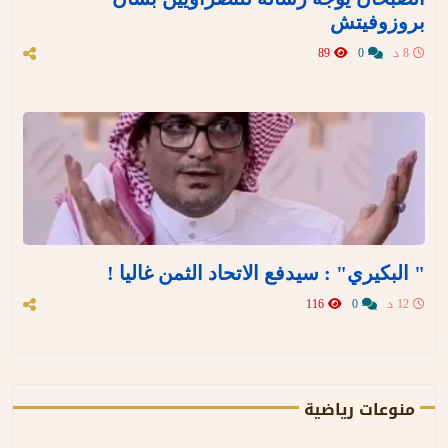
بروزوفيتش
8 د
0
89
" البكيري" : سيدفع الاتحاد الثمن غاليا !
12 د
0
116
منوعات رياضية