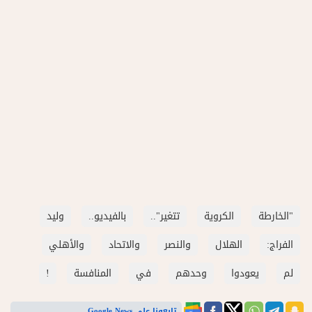
"الخارطة
الكروية
تتغير"..
بالفيديو..
وليد
الفراج:
الهلال
والنصر
والاتحاد
والأهلي
لم
يعودوا
وحدهم
في
المنافسة
!
تابعونا على Google News