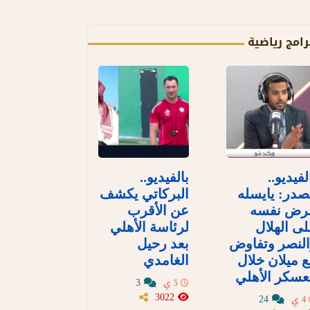
رامج رياضية
لفيديو..
بالفيديو..
در: يايسله
البركاتي يكشف
رض نفسه
عن الأقرب
ى الهلال
لرئاسة الأهلي
لنصر وتفاوض
بعد رحيل
 ميلان خلال
الغامدي
سكر الأهلي
3
5 ي
3022
24
4 ي