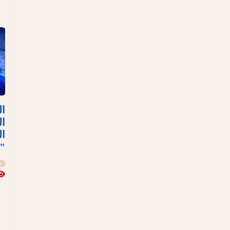
ال
ال
ال
"