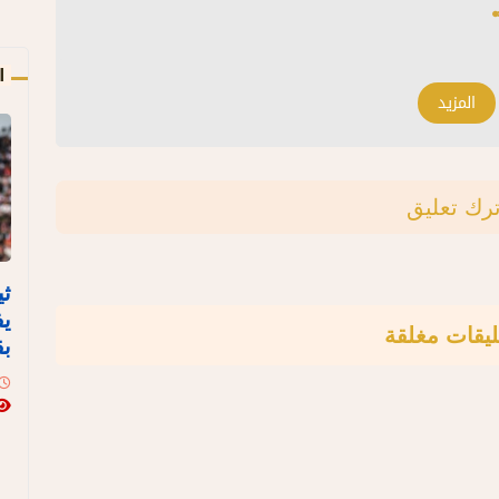
ا
المزيد
ترك تعليق
ثي
يف
ليقات مغلقة
بق