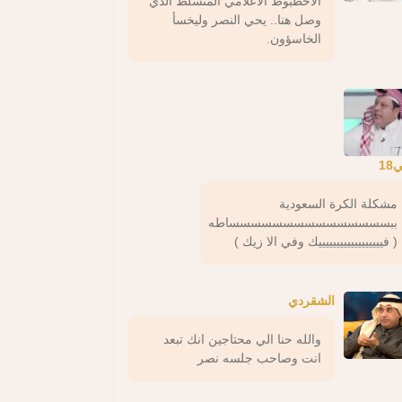
الاخطبوط الاعلامي المتسلط الذي
وصل هنا.. يحي النصر وليخسأ
الخاسؤون.
18
مشكلة الكرة السعودية
ببسسسسسسسسسسسسسسساطه
( فييييييييييييييييييك وفي الا زيك )
الشقردي
والله حنا الي محتاجين انك تبعد
انت وصاحب جلسه نصر