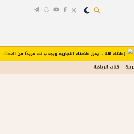
علانك هنا .. يعزز علامتك التجارية ويجذب لك مزيدًا من العملاء (اضغط
ربية
كتاب الرياضة