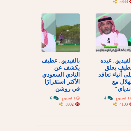
3833
لفيديو.. عبده
بالفيديو.. عطيف
طيف يعلق
يكشف عن
ى أنباء تعاقد
النادي السعودي
هلال مع
الأكثر استقرارًا
دياي"
في روشن
6
4
1 اسبوع
1 اسبوع
3902
4103