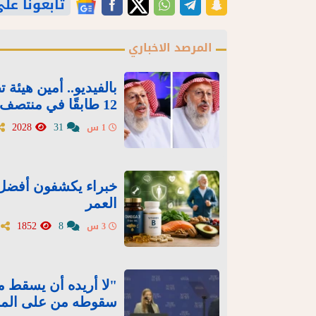
تابعونا على gle News
المرصد الاخباري
بالفيديو.. أمين هيئة
12 طابقًا في منتصف الليل دون علم مالكها
2028
31
1 س
خبراء يكشفون أفضل ا
العمر
1852
8
3 س
"لا أريده أن يسقط مث
سقوطه من على الم