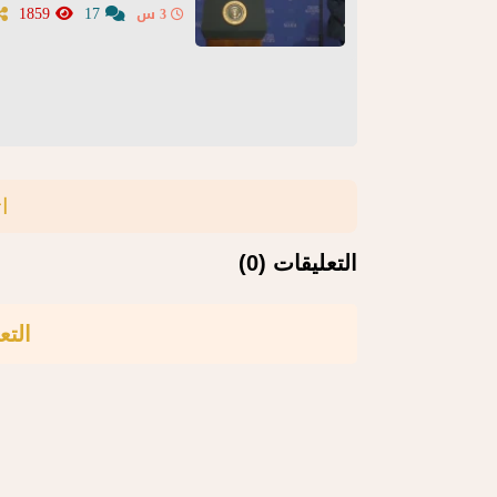
1859
17
3 س
ا
التعليقات (0)
التع