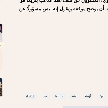
رنامج "في 90" قال البلوي: المسؤول عن ملف عقد اللاعب بنزيما هو
نه أن يوضح موقفه ويقول إنه ليس مسؤولًا عن
اتي
عن
أزمة
عقد
بنزيما
مع
الاتحاد