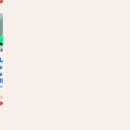
با
ع
عل
ال
"ن