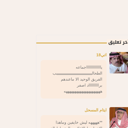
خر تعليق
اتي18
ياااااااااااااجماعه
الطحالبببببببببببببببببببببببببببببببب
الفريق الوحيد الا ماعندهم
براااااااااد اصفر
هههههههههههههههههههههه
ايتام المسحل
**هههههه ليش خايفين وماهذا