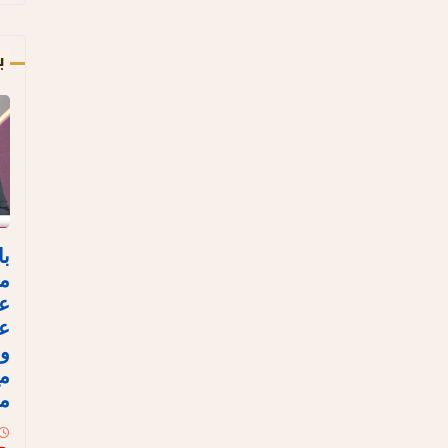
ب
با
مص
ع
عل
وا
مع
مع