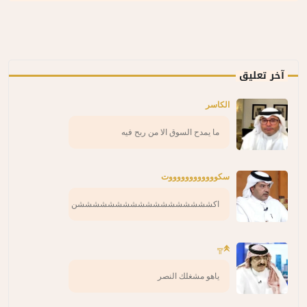
آخر تعليق
الكاسر
ما يمدح السوق الا من ربح فيه
سكووووووووووووت
اكششششششششششششششششششن
𖤹╦
ياهو مشغلك النصر