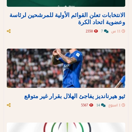
الانتخابات تعلن القوائم الأولية للمرشحين لرئاسة
وعضوية اتحاد الكرة
11 س
7
2350
ثيو هيرنانديز يفاجئ الهلال بقرار غير متوقع
1 اسبوع
14
5567