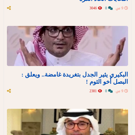
9 س
0
3046
البكيري يثير الجدل بتغريدة غامضة.. ويعلق :
البصل أخو الثوم !
9 س
0
2381