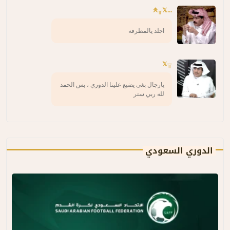
...𖤹╦𝕏
اجلد يالمطرقه
╦𝕏
يارجال بغى يضيع علينا الدوري ، بس الحمد
لله ربي ستر
الدوري السعودي