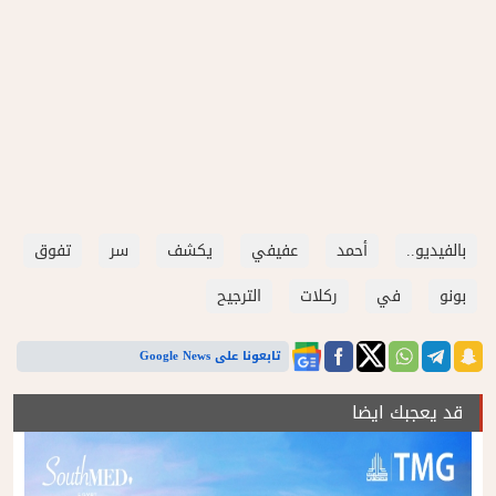
بالفيديو..
أحمد
عفيفي
يكشف
سر
تفوق
بونو
في
ركلات
الترجيح
تابعونا على Google News
قد يعجبك ايضا