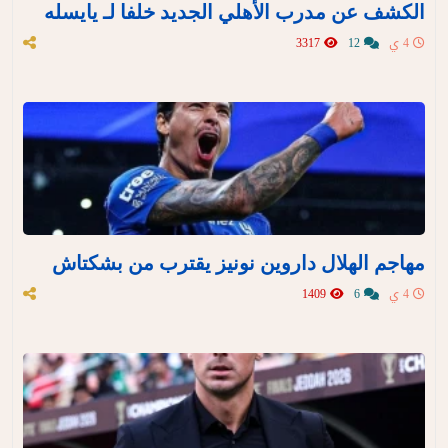
الكشف عن مدرب الأهلي الجديد خلفا لـ يايسله
4 ي
12
3317
مهاجم الهلال داروين نونيز يقترب من بشكتاش
4 ي
6
1409