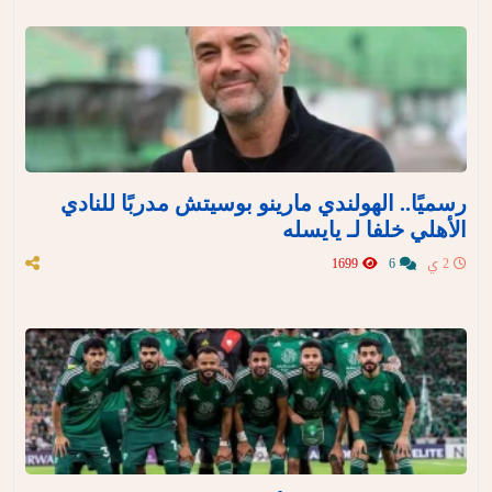
رسميًا.. الهولندي مارينو بوسيتش مدربًا للنادي
الأهلي خلفا لـ يايسله
2 ي
6
1699