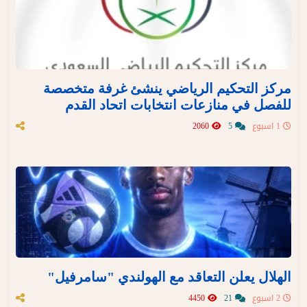
مركز التحكيم الرياضي ينشئ غرفة متخصصة
للفصل في منازعات انتخابات اتحاد القدم
1 اسبوع
5
2060
الهلال يعلن التعاقد مع الهولندي "سامرفيل"
2 اسبوع
21
4450