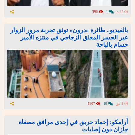
35 د
1
596
بالفيديو.. طائرة «درون» توثق تجربة مرور الزوار
عبر الجسر المعلق الزجاجي في منتزه الأمير
حسام بالباحة
1 س
10
1207
أرامكو: إخماد حريق في إحدى مرافق مصفاة
جازان دون إصابات