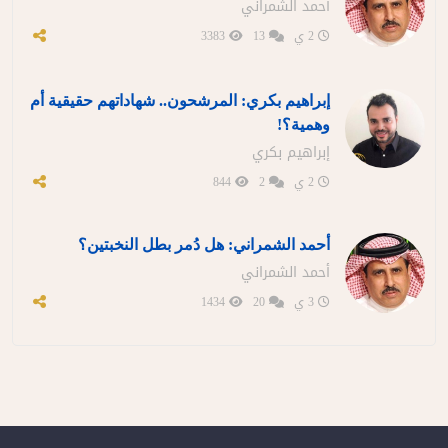
أحمد الشمراني
2 ي
13
3383
إبراهيم بكري: المرشحون.. شهاداتهم حقيقية أم
وهمية؟!
إبراهيم بكري
2 ي
2
844
أحمد الشمراني: هل دُمر بطل النخبتين؟
أحمد الشمراني
3 ي
20
1434