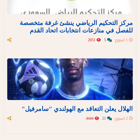
مركز التحكيم الرياضي ينشئ غرفة متخصصة
للفصل في منازعات انتخابات اتحاد القدم
1 اسبوع
5
2051
الهلال يعلن التعاقد مع الهولندي "سامرفيل"
2 اسبوع
21
4444