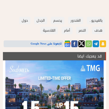
بالفيديو..
الغندور
يحسم
الجدل
حول
هدف
النصر
أمام
القادسية
تابعونا على Google News
قد يعجبك ايضا