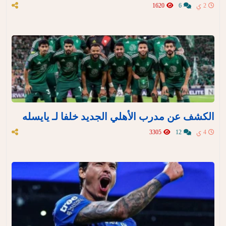
2 ي
6
1620
الكشف عن مدرب الأهلي الجديد خلفا لـ يايسله
4 ي
12
3305