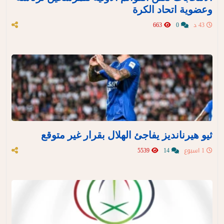
وعضوية اتحاد الكرة
43 د
0
663
ثيو هيرنانديز يفاجئ الهلال بقرار غير متوقع
1 اسبوع
14
5539