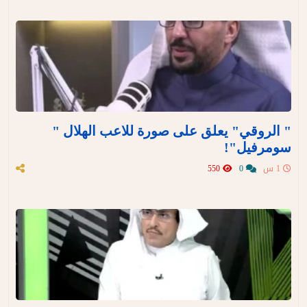
" الروقي" يعلق على صورة للاعب الهلال "
سومرفيل"!
1 س
0
550