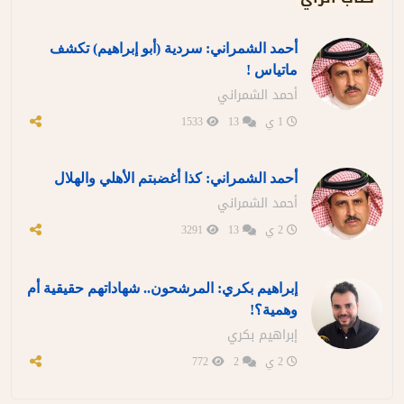
أحمد الشمراني: سردية (أبو إبراهيم) تكشف
ماتياس !
أحمد الشمراني
1 ي
13
1533
أحمد الشمراني: كذا أغضبتم الأهلي والهلال
أحمد الشمراني
2 ي
13
3291
إبراهيم بكري: المرشحون.. شهاداتهم حقيقية أم
وهمية؟!
إبراهيم بكري
2 ي
2
772