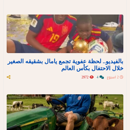
بالفيديو.. لحظة عفوية تجمع يامال بشقيقه الصغير
خلال الاحتفال بكأس العالم
2 اسبوع
4
2972