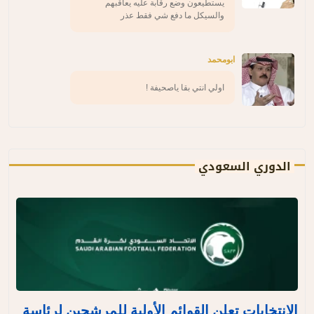
يستطيعون وضع رقابة عليه يعاقبهم
والسيكل ما دفع شي فقط عذر
ابومحمد
اولي انتي بقا ياصحيفة !
الدوري السعودي
الانتخابات تعلن القوائم الأولية للمرشحين لرئاسة