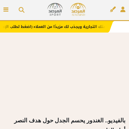
علامتك التجارية ويجذب لك مزيدًا من العملاء (اضغط لطلب الإعلان)
إعلان
بالفيديو.. الغندور يحسم الجدل حول هدف النصر