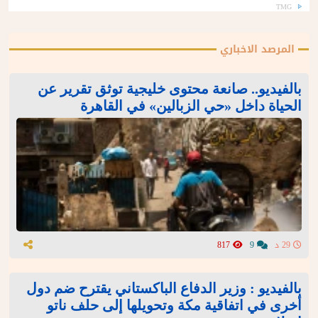
TMG
المرصد الاخباري
بالفيديو.. صانعة محتوى خليجية توثق تقرير عن
الحياة داخل «حي الزبالين» في القاهرة
29 د
9
817
بالفيديو : وزير الدفاع الباكستاني يقترح ضم دول
أخرى في اتفاقية مكة وتحويلها إلى حلف ناتو