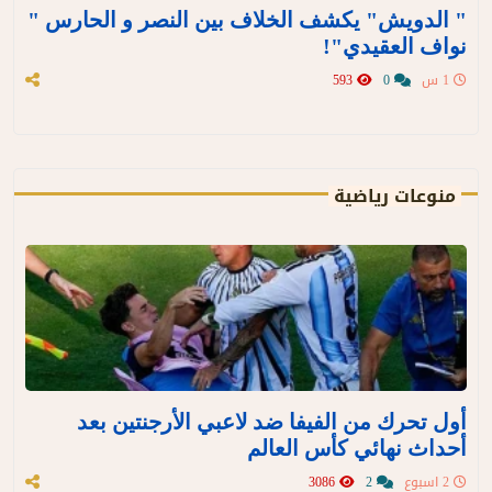
" الدويش" يكشف الخلاف بين النصر و الحارس "
نواف العقيدي"!
1 س
0
593
منوعات رياضية
أول تحرك من الفيفا ضد لاعبي الأرجنتين بعد
أحداث نهائي كأس العالم
2 اسبوع
2
3086