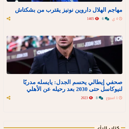
مهاجم الهلال داروين نونيز يقترب من بشكتاش
4 ي
6
1405
صحفي إيطالي يحسم الجدل: يايسله مدربًا
لنيوكاسل حتى 2030 بعد رحيله عن الأهلي
1 اسبوع
8
2023
كتاب الرأي