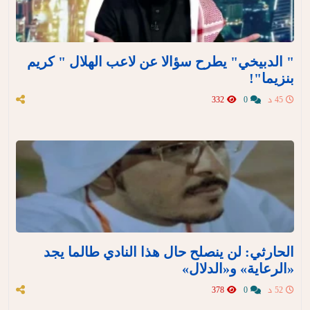
" الدبيخي" يطرح سؤالا عن لاعب الهلال " كريم
بنزيما"!
45 د
0
332
الحارثي: لن ينصلح حال هذا النادي طالما يجد
«الرعاية» و«الدلال»
52 د
0
378