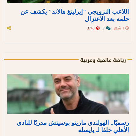
اللاعب النرويجي "إيرلينغ هالاند" يكشف عن
حلمه بعد الاعتزال
1 شهر
7
3743
رياضة عالمية وعربية
رسميًا.. الهولندي مارينو بوسيتش مدربًا للنادي
الأهلي خلفا لـ يايسله