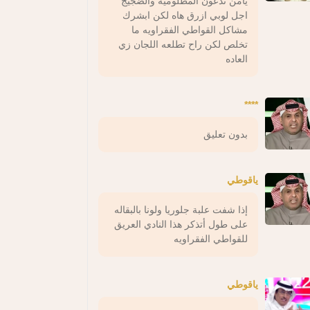
يامن تدعون المظلوميه والضجيج
اجل لوبي ازرق هاه لكن ابشرك
مشاكل القواطي الفقراويه ما
تخلص لكن راح تطلعه اللجان زي
العاده
****
بدون تعليق
ياقوطي
إذا شفت علبة جلوريا ولونا بالبقاله
على طول أتذكر هذا النادي العريق
للقواطي الفقراويه
ياقوطي