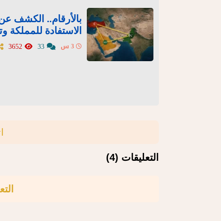
بالأرقام.. الكشف عن 
الاستفادة للمملكة وت
3652
33
3 س
ا
التعليقات (4)
التع