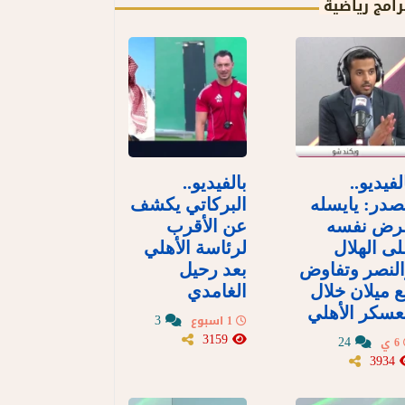
رامج رياضية
لفيديو..
بالفيديو..
در: يايسله
البركاتي يكشف
رض نفسه
عن الأقرب
ى الهلال
لرئاسة الأهلي
لنصر وتفاوض
بعد رحيل
 ميلان خلال
الغامدي
سكر الأهلي
3
1 اسبوع
3159
24
6 ي
3934