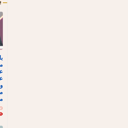
ب
با
مص
ع
عل
وا
مع
مع