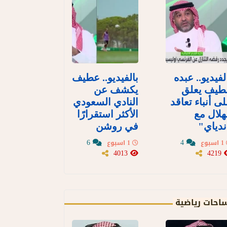
لفيديو.. عبده
بالفيديو.. عطيف
طيف يعلق
يكشف عن
ى أنباء تعاقد
النادي السعودي
هلال مع
الأكثر استقرارًا
دياي"
في روشن
6
4
1 اسبوع
1 اسبوع
4013
4219
احات رياضية