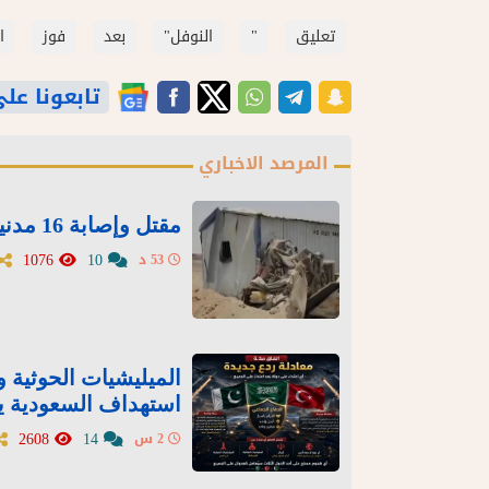
تعليق
"
النوفل"
بعد
فوز
ا
تابعونا على gle News
المرصد الاخباري
مقتل وإصابة 16 مدنيا بقصف حوثي استهدف مخيمات في مأرب
1076
10
53 د
الميليشيات الحوثية و
استهداف السعودية يع
2608
14
2 س