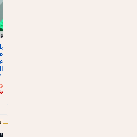
با
ع
عل
ال
"ن
س