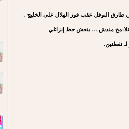
 طارق النوفل عقب فوز الهلال على الخليج .
ئلا:مخ مندش …
ينعش حظ إنزاغي
لـ نقطتين.