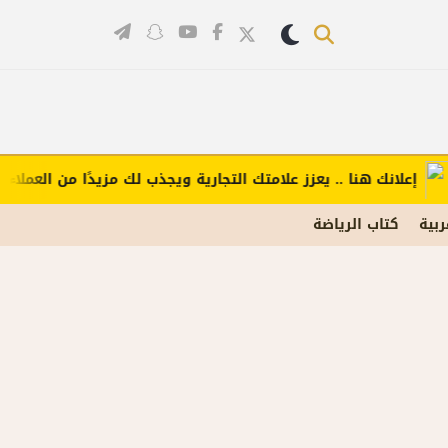
علانك هنا .. يعزز علامتك التجارية ويجذب لك مزيدًا من العملاء (اضغط
ربية
كتاب الرياضة