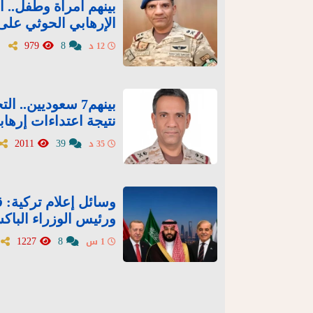
بينهم امرأة وطفل..
الإرهابي الحوثي على
979
8
12 د
نتيجة اعتداءات إرهاب
2011
39
35 د
وسائل إعلام تركية: ق
ورئيس الوزراء الباك
1227
8
1 س