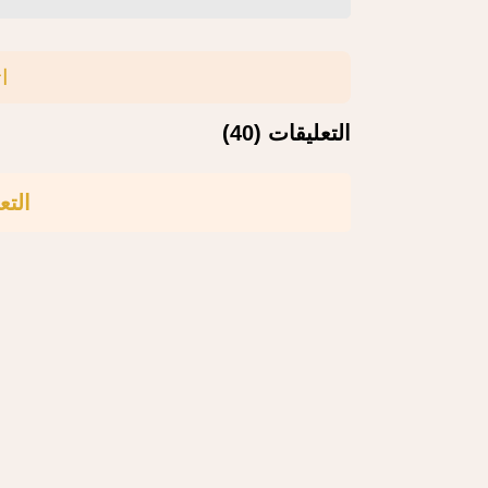
ا
التعليقات (40)
التع