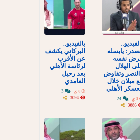
لفيديو..
بالفيديو..
در: يايسله
البركاتي يكشف
رض نفسه
عن الأقرب
ى الهلال
لرئاسة الأهلي
لنصر وتفاوض
بعد رحيل
 ميلان خلال
الغامدي
سكر الأهلي
3
6 ي
3094
24
5 ي
3886