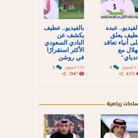
لفيديو.. عبده
بالفيديو.. عطيف
طيف يعلق
يكشف عن
ى أنباء تعاقد
النادي السعودي
هلال مع
الأكثر استقرارًا
دياي"
في روشن
6
4
1 اسبوع
1 اسبوع
3947
4155
احات رياضية