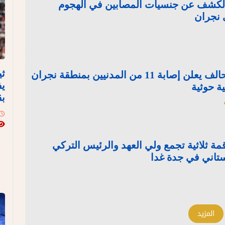
 الكشف عن جنسيات المصابين في الهجوم
 نجران
ثي
بينهم7 سعوديين.. التحالف يعلن إصابة 11 من المدنيين بمنطقة نجران
يف
ية حوثية
بق
مة ثلاثية تجمع ولي العهد والرئيس التركي
ستاني في جدة غدا
المزيد