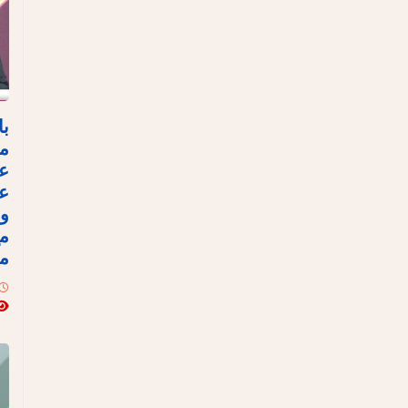
با
مص
ع
عل
وا
مع
مع