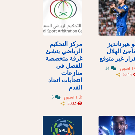
و هيرنانديز
مركز التحكيم
اجئ الهلال
الرياضي ينشئ
رار غير متوقع
غرفة متخصصة
للفصل في
14
1 اسبوع
منازعات
5345
انتخابات اتحاد
القدم
5
1 اسبوع
2002