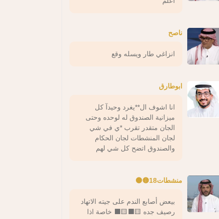
اعلم
ناصح
انزاغي طار ويسله وقع
ابوطارق
انا اشوف ال**يغرد وحيدآ كل
ميزانية الصندوق له لوحده وحتى
الجان متقدر تقرب *ي في شي
لجان المنشطات لجان الحكام
والصندوق اتضح كل شي لهم
منشطات18🟡⚫️
بيعض أصابع الندم على جيته الاتهاد
رصيف جده 🟨⬛️🟨⬛️ خاصة اذا