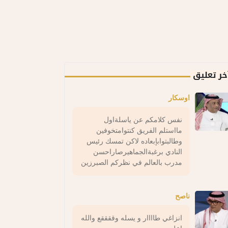
خر تعليق
اوسكار
نفس كلامكم عن ياسلةاول
مااستلم الفريق كنتوامتخوفين
وطالبتوابإبعاده لاكن تمسك رئيس
النادي برغبةالجماهيرصاراحسن
مدرب بالعالم في نظركم الصبرزين
ناصح
انزاغي طاااار و يسله وققققع والله