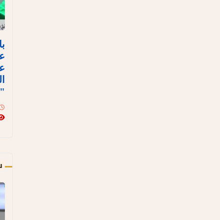
با
ع
عل
ال
"ن
س