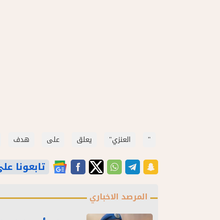
"
العنزي"
يعلق
على
هدف
تابعونا على gle News
المرصد الاخباري