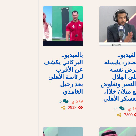
لفيديو..
بالفيديو..
در: يايسله
البركاتي يكشف
رض نفسه
عن الأقرب
ى الهلال
لرئاسة الأهلي
لنصر وتفاوض
بعد رحيل
 ميلان خلال
الغامدي
سكر الأهلي
3
5 ي
2999
24
4 ي
3800