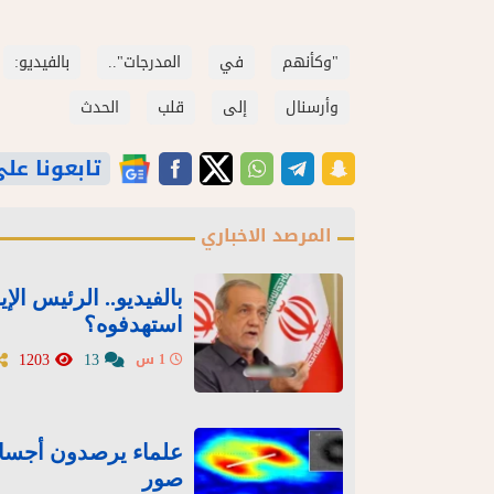
"وكأنهم
في
المدرجات"..
بالفيديو:
وأرسنال
إلى
قلب
الحدث
تابعونا على gle News
المرصد الاخباري
بالفيديو.. الرئيس الإ
استهدفوه؟
1203
13
1 س
صور