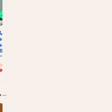
با
ع
عل
ال
"ن
س