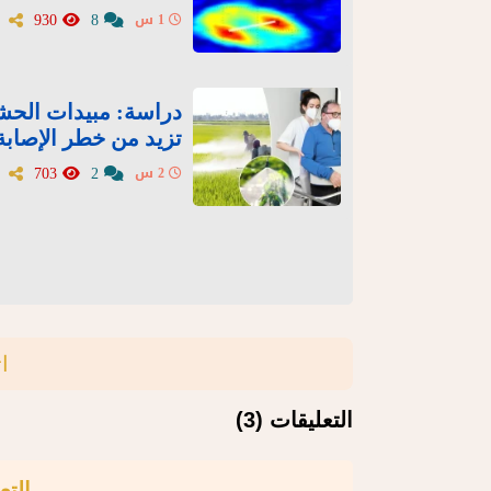
930
8
1 س
دراسة: مبيدات الحش
تزيد من خطر الإصابة 
703
2
2 س
ا
التعليقات (3)
التع