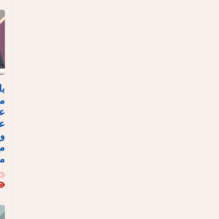
با
مص
ع
عل
وا
مع
مع