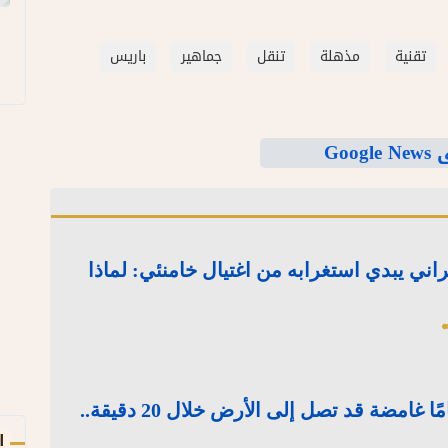
تقنية
مذهلة
تنقل
جماهير
باريس
Goo
يراني يبدي استغرابه من اغتيال خامنئي: لماذا
علماء يرصدون أجسامًا غامضة قد تصل إلى الأرض خلال 20 دقيقة..
ا