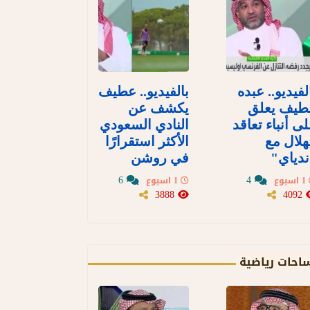
لفيديو.. عبده
بالفيديو.. عطيف
طيف يعلق
يكشف عن
ى أنباء تعاقد
النادي السعودي
هلال مع
الأكثر استقرارًا
دياي"
في روشن
6
4
1 اسبوع
1 اسبوع
3888
4092
احات رياضية