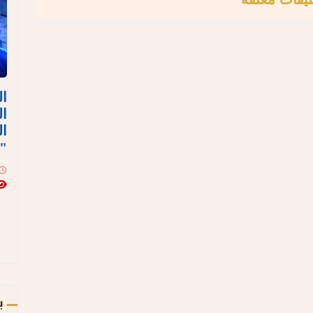
ال
ال
ال
"
ب