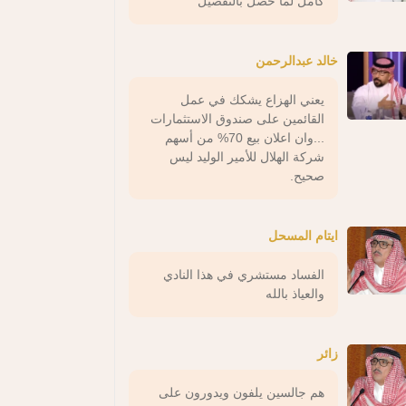
كامل لما حصل بالتفصيل
خالد عبدالرحمن
يعني الهزاع يشكك في عمل
القائمين على صندوق الاستثمارات
...وان اعلان بيع 70% من أسهم
شركة الهلال للأمير الوليد ليس
صحيح.
ايتام المسحل
الفساد مستشري في هذا النادي
والعياذ بالله
زائر
هم جالسين يلفون ويدورون على