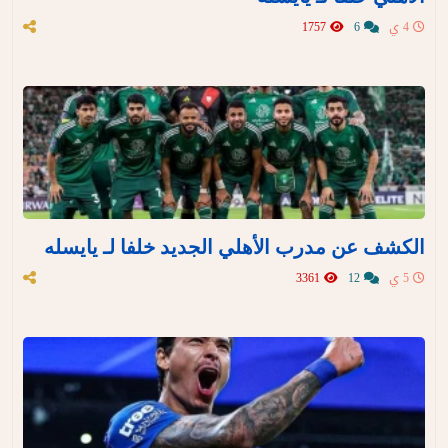
4 ي
6
1757
الكشف عن مدرب الأهلي الجديد خلفا لـ يايسله
5 ي
12
3361