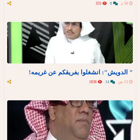
59 د
0
355
" الدويش": انشغلوا بفريقكم عن غريمه!
13 س
14
1838