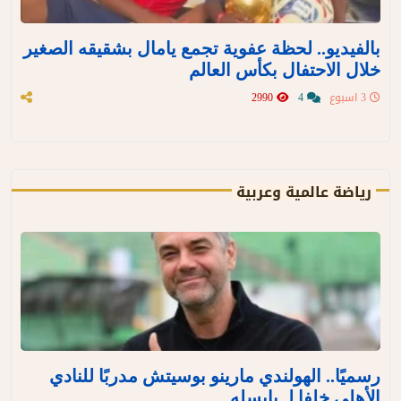
بالفيديو.. لحظة عفوية تجمع يامال بشقيقه الصغير
خلال الاحتفال بكأس العالم
3 اسبوع
4
2990
رياضة عالمية وعربية
رسميًا.. الهولندي مارينو بوسيتش مدربًا للنادي
الأهلي خلفا لـ يايسله