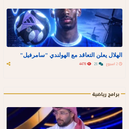
الهلال يعلن التعاقد مع الهولندي "سامرفيل"
2 اسبوع
21
4470
برامج رياضية