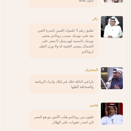
بدون نقاط
زائر
تعليق رقم 5 علموك الصين كسرة العين
بعد طرد نويديك بسبب رونالدو بمعنى
نويديك بالنسبه لهم يمثل 0 صفر على
الشمال بمعنى لاقيمة له ولا وزن الثقل
لرونالدو
المحترف
ياراعي الناقة خلك في إبلك واترك الرياضة
والصحافة لأهلها
قاسم
تلفون من رونالدو يقلب الأمور مو هو النصر
الي اصدر عقوبات على الهلال