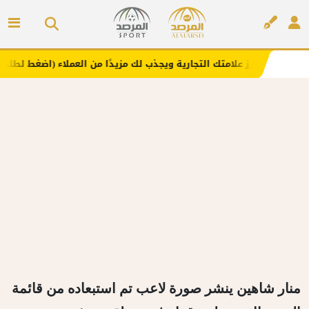
 يعزز علامتك التجارية ويجذب لك مزيدًا من العملاء (اضغط لطلب الإعلان)
إعلان
منار شاهين ينشر صورة لاعب تم استبعاده من قائمة