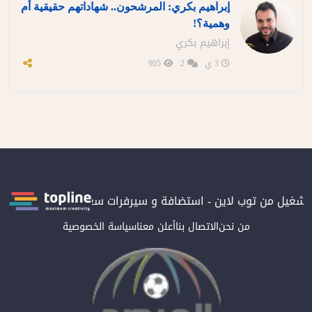
إبراهيم بكري: المرشحون.. شهاداتهم حقيقية أم
وهمية؟!
إبراهيم بكري
3 ي
2
905
يل من توب لاين - استضافة و سيرفرات سعودية
المرصد حاصلة على ال
من نحن
الاتصال بنا
أعلن معنا
سياسة الخصوصية