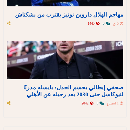
مهاجم الهلال داروين نونيز يقترب من بشكتاش
5 ي
6
1445
صحفي إيطالي يحسم الجدل: يايسله مدربًا
لنيوكاسل حتى 2030 بعد رحيله عن الأهلي
1 اسبوع
8
2042