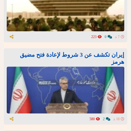
7 د
0
223
إيران تكشف عن 3 شروط لإعادة فتح مضيق
هرمز
18 د
2
580