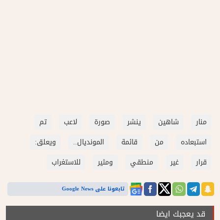
منار
شاهين
ينشر
صورة
لاعب
تم
استبعاده
من
قائمة
المونديال..
ويعلق:
قرار
غير
منطقي
ومثير
للاستغراب
تابعونا على Google News
قد يعجبك ايضا