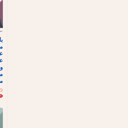
با
مص
ع
عل
وا
مع
مع