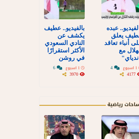
لفيديو.. عبده
بالفيديو.. عطيف
طيف يعلق
يكشف عن
ى أنباء تعاقد
النادي السعودي
هلال مع
الأكثر استقرارًا
دياي"
في روشن
6
4
1 اسبوع
1 اسبوع
3970
4177
احات رياضية