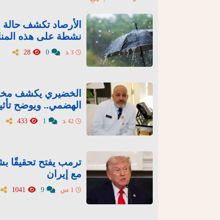
الأرصاد تكشف حالة ا
نشطة على هذه المن
28
0
3 د
الخضيري يكشف مخاطر
الهضمي.. ويوضح تأثي
433
1
42 د
ترمب يفتح تحقيقًا 
مع إيران
1041
9
1 س