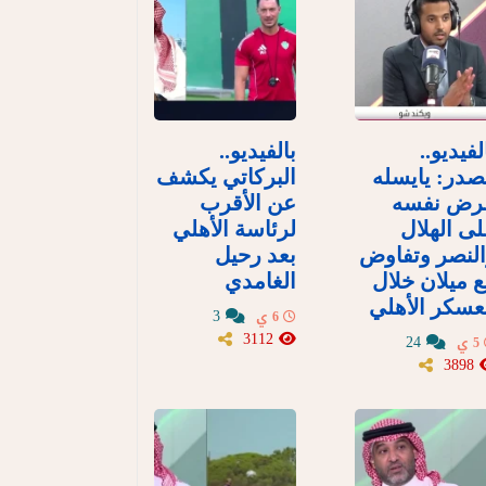
لفيديو..
بالفيديو..
در: يايسله
البركاتي يكشف
رض نفسه
عن الأقرب
ى الهلال
لرئاسة الأهلي
لنصر وتفاوض
بعد رحيل
 ميلان خلال
الغامدي
سكر الأهلي
3
6 ي
3112
24
5 ي
3898