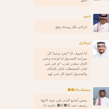
اعلم
ناصح
انزاغي طار ويسله وقع
ابوطارق
انا اشوف ال**يغرد وحيدآ كل
ميزانية الصندوق له لوحده وحتى
الجان متقدر تقرب *ي في شي
لجان المنشطات لجان الحكام
والصندوق اتضح كل شي لهم
منشطات18🟡⚫️
بيعض أصابع الندم على جيته الاتهاد
رصيف جده 🟨⬛️🟨⬛️ خاصة اذا