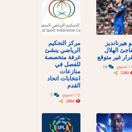
و هيرنانديز
مركز التحكيم
اجئ الهلال
الرياضي ينشئ
رار غير متوقع
غرفة متخصصة
للفصل في
14
1 اسبوع
منازعات
5380
انتخابات اتحاد
القدم
5
1 اسبوع
2004