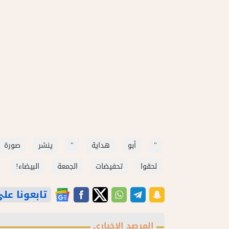
"
أبو
هداية
"
ينشر
صورة
لحقوا
تحفيضات
الجمعة
البيضاء!
تابعونا على gle News
المرصد الاخباري