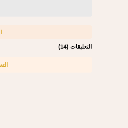
ا
التعليقات (14)
التع