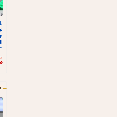
با
ع
عل
ال
"ن
س