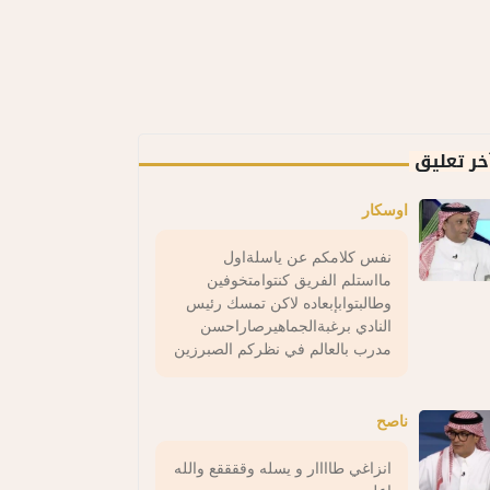
خر تعليق
اوسكار
نفس كلامكم عن ياسلةاول
مااستلم الفريق كنتوامتخوفين
وطالبتوابإبعاده لاكن تمسك رئيس
النادي برغبةالجماهيرصاراحسن
مدرب بالعالم في نظركم الصبرزين
ناصح
انزاغي طاااار و يسله وققققع والله