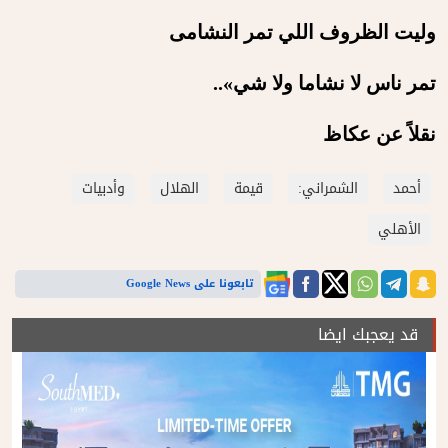
‏وليت الظروف اللي ت
مر النشامى
‏تمر ناس لا نشاما ولا شي»..
نقلاً عن عكاظ
أحمد
الشمراني:
قيمة
الهلال
وأدبيات
الأهلي
تابعونا على Google News
قد يعجبك ايضا