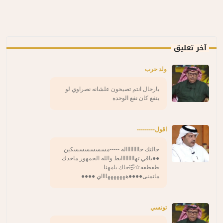
آخر تعليق
ولد حرب
يارجال انتم تصيحون علشانه نصراوي لو
ينفع كان نفع الوحده
اقول---------
حالتك حاااااااااله -----مسسسسسسكين
●●باقي تهااااااااايط والله الجمهور ماخذك
طقطقه☆🤣جاك يامهنا
ماتمنى●●●●هههههههااااي ●●●●
تونسي