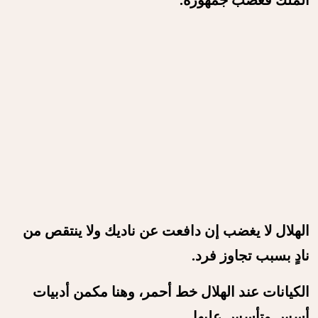
الملك فغضب جمهوره.
الهلال لا يغضب إن دافعت عن ناديك ولا ينتقص من
نادٍ بسبب تجاوز فرد.
الكيانات عند الهلال خط أحمر، وهنا مكمن أدبيات
أسس وتأسس عليها.