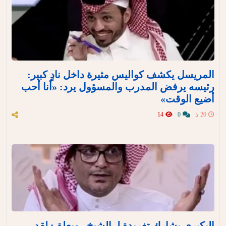
المريسل يكشف كواليس مثيرة داخل نادٍ كبير:
رئيسه يرفض المدرب والمسؤول يرد: «أنا أحب
أضيع الوقت»
20 د
0
14
البكيري يشارك تغريدة لـ الشيخ.. ويعلق: لقد