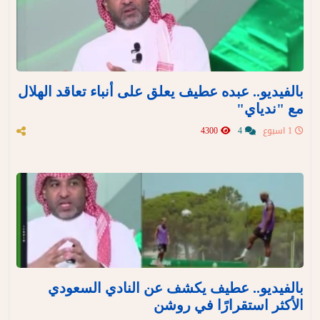
بالفيديو.. عبده عطيف يعلق على أنباء تعاقد الهلال
مع "ندياي"
1 اسبوع
4
4300
بالفيديو.. عطيف يكشف عن النادي السعودي
الأكثر استقرارًا في روشن