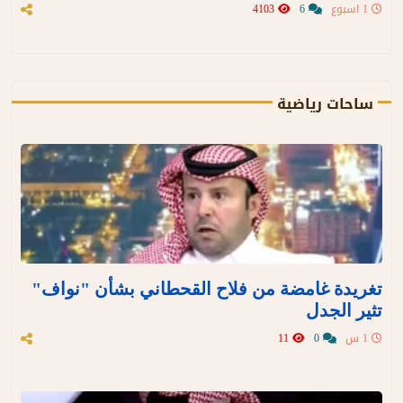
1 اسبوع
6
4103
ساحات رياضية
تغريدة غامضة من فلاح القحطاني بشأن "نواف"
تثير الجدل
1 س
0
11