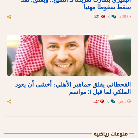
سقط سقوطا مهنيا
29 د
0
521
القحطاني يقلق جماهير الأهلي: أخشى أن يعود
الملكي لما قبل 3 مواسم
1 س
0
527
منوعات رياضية