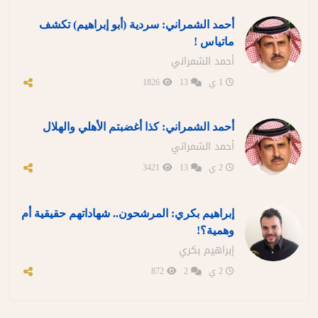
أحمد الشمراني: سردية (أبو إبراهيم) تكشف
ماتياس !
أحمد الشمراني
1 ي
13
1826
أحمد الشمراني: كذا أغضبتم الأهلي والهلال
أحمد الشمراني
2 ي
13
3421
إبراهيم بكري: المرشحون.. شهاداتهم حقيقية أم
وهمية؟!
إبراهيم بكري
2 ي
2
872