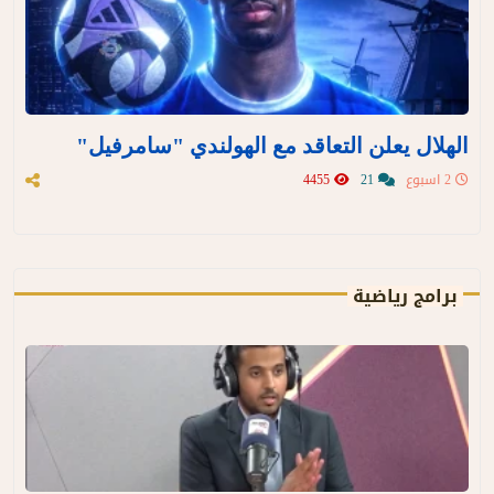
الهلال يعلن التعاقد مع الهولندي "سامرفيل"
2 اسبوع
21
4455
برامج رياضية