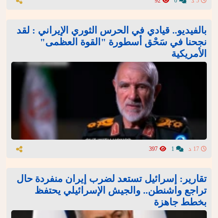
5 د
0
92
بالفيديو.. قيادي في الحرس الثوري الإيراني : لقد
نجحنا في سَحْق أسطورة "القوة العظمى"
الأمريكية
17 د
1
397
تقارير: إسرائيل تستعد لضرب إيران منفردة حال
تراجع واشنطن.. والجيش الإسرائيلي يحتفظ
بخطط جاهزة