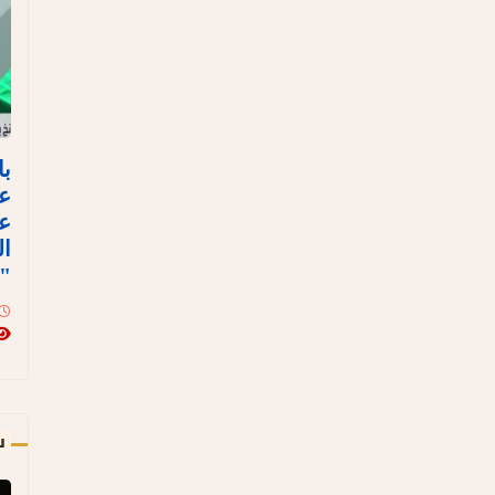
با
ع
عل
ال
"ن
س