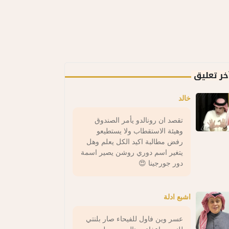
خر تعليق
خالد
تقصد ان رونالدو يأمر الصندوق
وهيئة الاستقطاب ولا يستطيعو
رفض مطالبة اكيد الكل يعلم وهل
يتغير اسم دوري روشن يصير اسمة
دور جورجينا 😍
اشبع ادلة
عسر وين فاول للفيحاء صار بلنتي