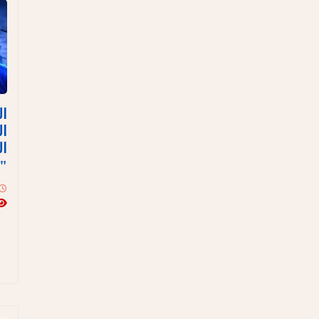
ال
ال
ال
"