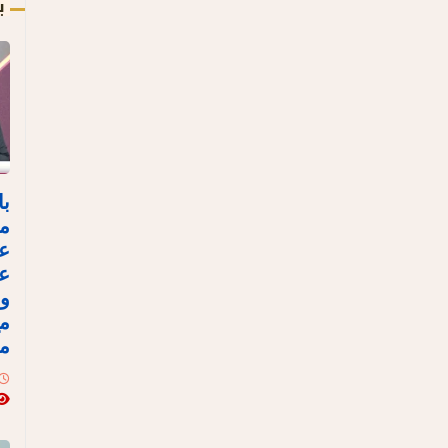
ب
با
مص
ع
عل
وا
مع
مع