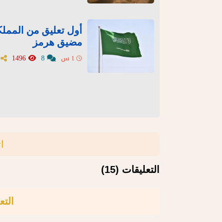
أول تعليق من المملكة
مضيق هرمز
1496
8
1 س
ا
التعليقات (15)
التع