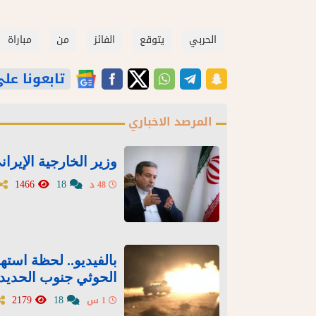
الحربي
يتوقع
الفائز
من
مباراة
تابعونا على gle News
المرصد الاخباري
وزير الخارجية الإي
1466
18
48 د
بالفيديو.. لحظة است
الحوثي جنوب الحديد
2179
18
1 س