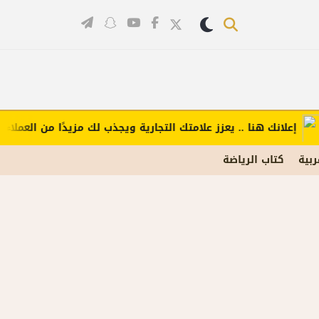
علانك هنا .. يعزز علامتك التجارية ويجذب لك مزيدًا من العملاء (اضغط
ربية
كتاب الرياضة