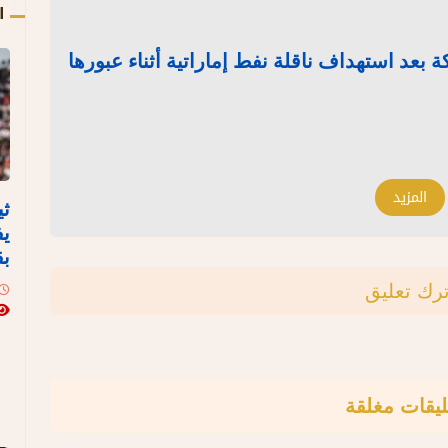
ا
 بعد استهداف ناقلة نفط إماراتية أثناء عبورها
المزيد
ثي
يف
بق
ترك تعليق
ليقات مغلقة