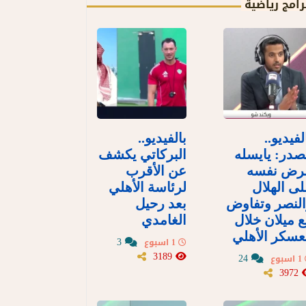
رامج رياضية
لفيديو..
بالفيديو..
در: يايسله
البركاتي يكشف
رض نفسه
عن الأقرب
ى الهلال
لرئاسة الأهلي
لنصر وتفاوض
بعد رحيل
 ميلان خلال
الغامدي
سكر الأهلي
3
1 اسبوع
3189
24
1 اسبوع
3972