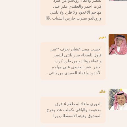
للنصر واعفاء رونالدو من طرد
كرت احمر والعقيدي قفز على
مهاجم الأخدود ولا طرد ولا بلنتي
ورونالدو يضرب حارس الشباب .🤣
نعيم
احسب معي عشان نعرف **مين
فاول للفيحاء صار بلنتي للنصر
واعفاء رونالدو من طرد كرت
احمر. قفز العقيدي على مهاجم
الأخدود واعفاء العقيدي من بلنتي .
خالد
الدوري ماعاد له طعم 4 فرق
مدعومة والباقي تكملت عدد يخرج
الصندوق وهيئة الاستقطاب برا