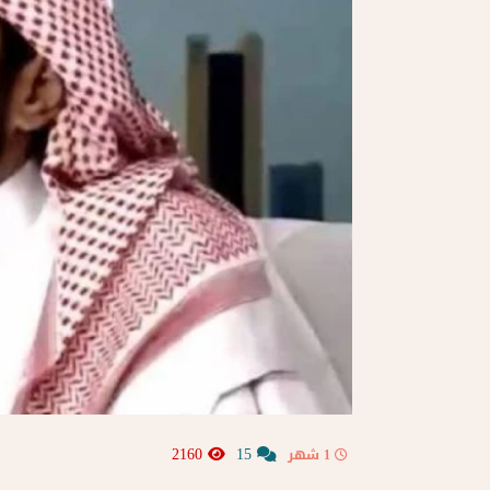
2160
15
1 شهر