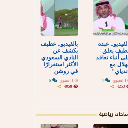
لفيديو.. عبده
بالفيديو.. عطيف
طيف يعلق
يكشف عن
ى أنباء تعاقد
النادي السعودي
هلال مع
الأكثر استقرارًا
دياي"
في روشن
6
4
1 اسبوع
1 اسبوع
4058
4253
احات رياضية