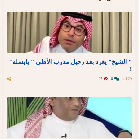
" الشيخ" يغرد بعد رحيل مدرب الأهلي " يايسله"
!
4 د
0
22