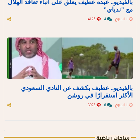
بالفيديو.. عبده عطيف يعلق على أنباء تعاقد الهلال
مع "ندياي"
1 اسبوع
4
4125
بالفيديو.. عطيف يكشف عن النادي السعودي
الأكثر استقرارًا في روشن
1 اسبوع
6
3923
ساحات رياضية