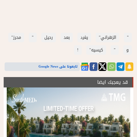
"
الزهراني"
يغرد
بعد
رحيل
"
محرز"
و
"
كيسيه"
!
تابعونا على Google News
قد يعجبك ايضا