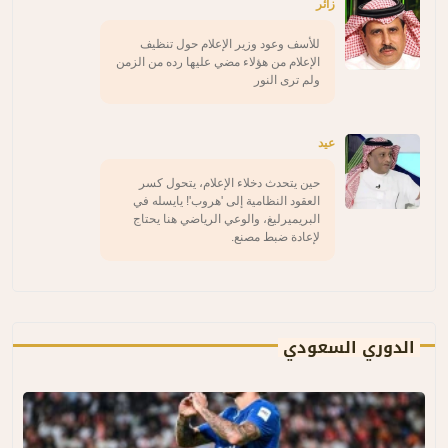
زائر
للأسف وعود وزير الإعلام حول تنظيف
الإعلام من هؤلاء مضي عليها رده من الزمن
ولم ترى النور
عيد
حين يتحدث دخلاء الإعلام، يتحول كسر
العقود النظامية إلى 'هروب'! يايسله في
البريميرليغ، والوعي الرياضي هنا يحتاج
لإعادة ضبط مصنع.
الدوري السعودي