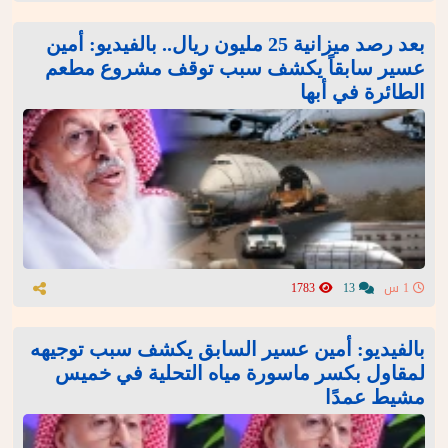
بعد رصد ميزانية 25 مليون ريال.. بالفيديو: أمين
عسير سابقاً يكشف سبب توقف مشروع مطعم
الطائرة في أبها
1 س
13
1783
بالفيديو: أمين عسير السابق يكشف سبب توجيهه
لمقاول بكسر ماسورة مياه التحلية في خميس
مشيط عمدًا