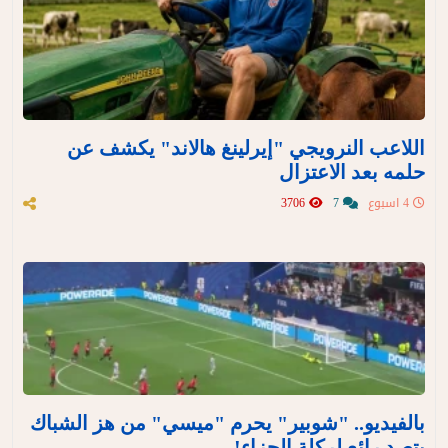
اللاعب النرويجي "إيرلينغ هالاند" يكشف عن
حلمه بعد الاعتزال
4 اسبوع
7
3706
بالفيديو.. "شوبير" يحرم "ميسي" من هز الشباك
بتصدٍ رائع لركلة الجزاء!