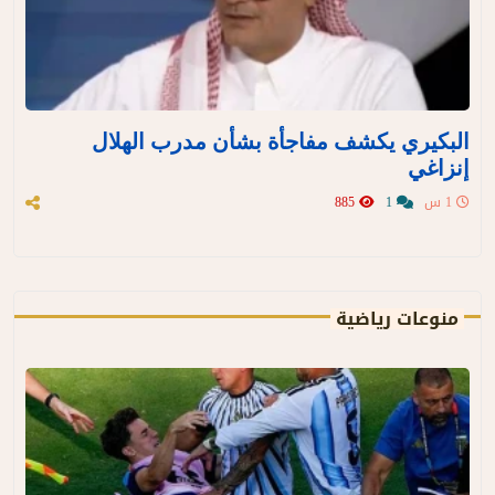
البكيري يكشف مفاجأة بشأن مدرب الهلال
إنزاغي
1 س
1
885
منوعات رياضية