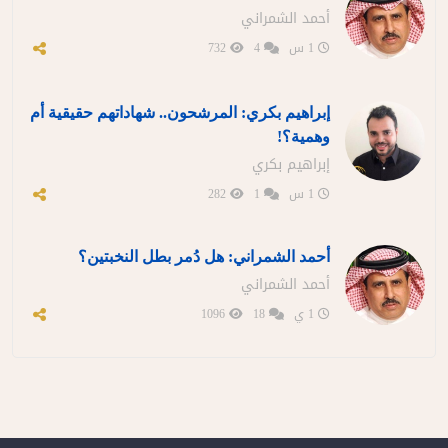
أحمد الشمراني
1 س
4
732
إبراهيم بكري: المرشحون.. شهاداتهم حقيقية أم
وهمية؟!
إبراهيم بكري
1 س
1
282
أحمد الشمراني: هل دُمر بطل النخبتين؟
أحمد الشمراني
1 ي
18
1096