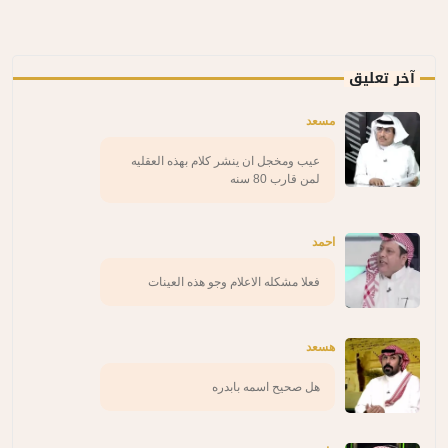
آخر تعليق
مسعد
عيب ومخجل ان ينشر كلام بهذه العقليه
لمن قارب 80 سنه
احمد
فعلا مشكله الاعلام وجو هذه العينات
هسعد
هل صحيح اسمه بابدره