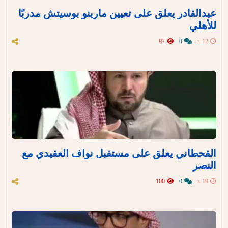
عبدالقادر يعلق على تعيين مارينو بوسيتش مدربًا
للأهلي
12 د
0
97
القحطاني يعلق على مستقبل نواف العقيدي مع
النصر
19 د
0
100