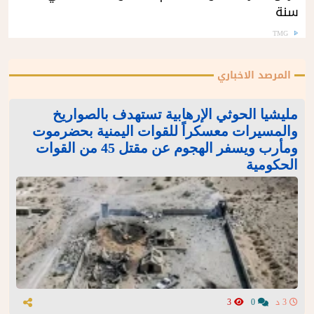
سنة
TMG
المرصد الاخباري
مليشيا الحوثي الإرهابية تستهدف بالصواريخ
والمسيرات معسكراً للقوات اليمنية بحضرموت
ومأرب ويسفر الهجوم عن مقتل 45 من القوات
الحكومية
3 د
0
3