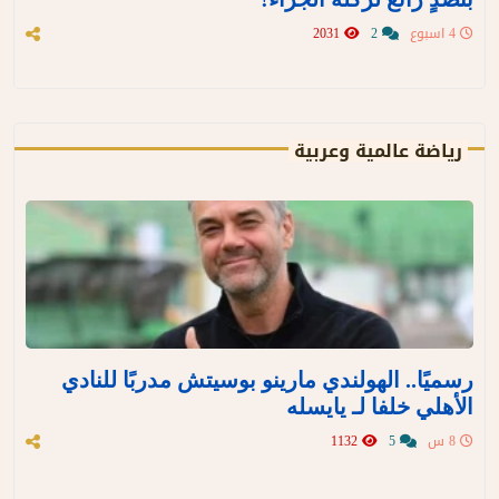
4 اسبوع
2
2031
رياضة عالمية وعربية
رسميًا.. الهولندي مارينو بوسيتش مدربًا للنادي
الأهلي خلفا لـ يايسله
8 س
5
1132