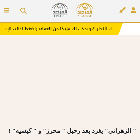
امتك التجارية ويجذب لك مزيدًا من العملاء (اضغط لطلب الإعلان)
م
إعلان
" الزهراني" يغرد بعد رحيل " محرز" و " كيسيه" !