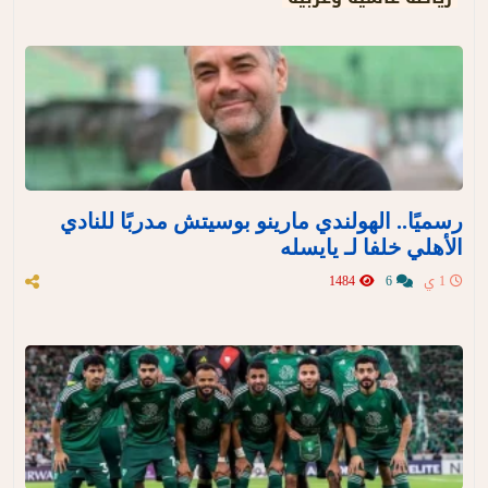
رسميًا.. الهولندي مارينو بوسيتش مدربًا للنادي
الأهلي خلفا لـ يايسله
1 ي
6
1484