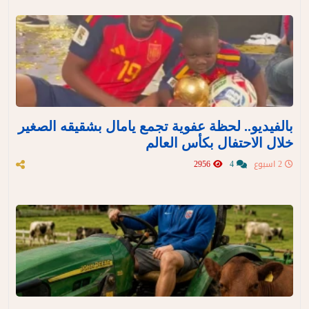
بالفيديو.. لحظة عفوية تجمع يامال بشقيقه الصغير
خلال الاحتفال بكأس العالم
2 اسبوع
4
2956