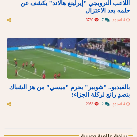
اللاعب النرويجي "إيرلينغ هالاند" يكشف عن
حلمه بعد الاعتزال
4 اسبوع
7
3730
بالفيديو.. "شوبير" يحرم "ميسي" من هز الشباك
بتصدٍ رائع لركلة الجزاء!
4 اسبوع
2
2053
رياضة عالمية وعربية