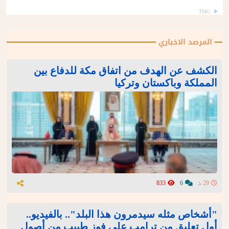
TMG
المرصد الاخباري
الكشف عن الهدف من اتفاق مكة للدفاع بين
المملكة وباكستان وتركيا
29 د
6
833
"أشخاص مثله سيدمرون هذا البلد".. بالفيديو..
أول تعليق من ترامب على فوز طبيب من أصول