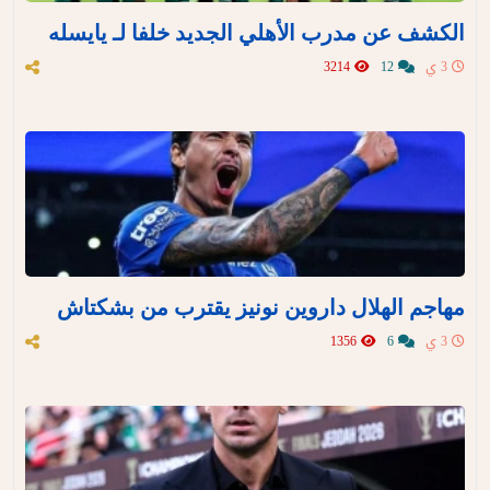
الكشف عن مدرب الأهلي الجديد خلفا لـ يايسله
3 ي
12
3214
مهاجم الهلال داروين نونيز يقترب من بشكتاش
3 ي
6
1356