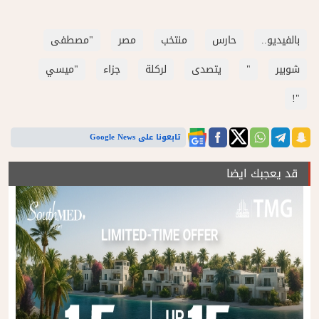
بالفيديو..
حارس
منتخب
مصر
"مصطفى
شوبير
"
يتصدى
لركلة
جزاء
"ميسي
"!
تابعونا على Google News
قد يعجبك ايضا