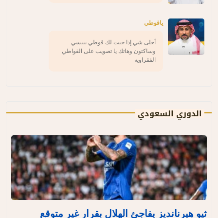
ياقوطي
أحلى شي إذا جبت لك قوطي بيبسي
وساكتون وهاتك يا تصويب على القواطي
الفقراويه
الدوري السعودي
ثيو هيرنانديز يفاجئ الهلال بقرار غير متوقع