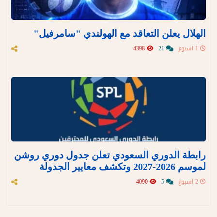
الهلال يعلن التعاقد مع الهولندي "سامرفيل"
1 اسبوع
21
4398
رابطة الدوري السعودي تعلن جدول دوري روشن
لموسم 2026-2027 وتكشف معايير الجدولة
2 اسبوع
5
4090