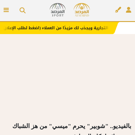
تجارية ويجذب لك مزيدًا من العملاء (اضغط لطلب الإعلان)
مف
إعلان
بالفيديو.. "شوبير" يحرم "ميسي" من هز الشباك