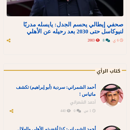
صحفي إيطالي يحسم الجدل: يايسله مدربًا
لنيوكاسل حتى 2030 بعد رحيله عن الأهلي
6 ي
8
2003
كتاب الرأي
أحمد الشمراني: سردية (أبو إبراهيم) تكشف
ماتياس !
أحمد الشمراني
1 س
0
440
أحمد الشمراني: كذا أغضبتم الأهلي والهلال