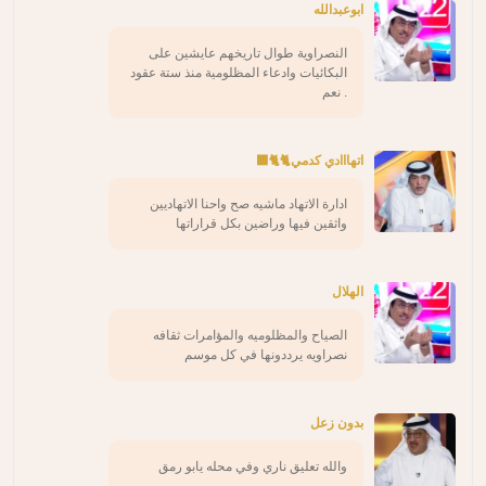
ابوعبدالله
النصراوية طوال تاريخهم عايشين على
البكائيات وادعاء المظلومية منذ ستة عقود
. نعم
اتهااادي كدمي🐈🐈‍⬛
ادارة الاتهاد ماشيه صح واحنا الاتهاديين
واثقين فيها وراضين بكل قراراتها
الهلال
الصياح والمظلوميه والمؤامرات ثقافه
نصراويه يرددونها في كل موسم
بدون زعل
والله تعليق ناري وفي محله يابو رمق