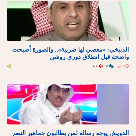
الدبيخي: «معصي لها ضريبة».. والصورة أصبحت
واضحة قبل انطلاق دوري روشن
1 س
0
374
الدويش يوجه رسالة لمن يطالبون جماهير النصر