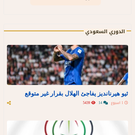
الدوري السعودي
ثيو هيرنانديز يفاجئ الهلال بقرار غير متوقع
1 اسبوع
14
5439