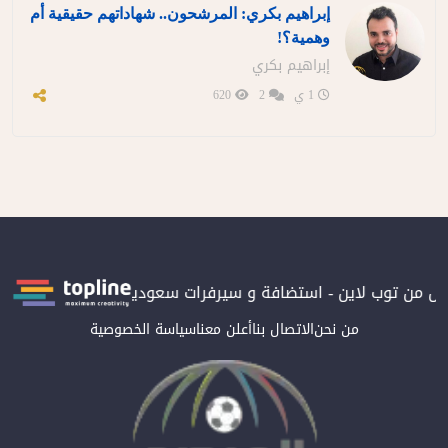
إبراهيم بكري: المرشحون.. شهاداتهم حقيقية أم
وهمية؟!
إبراهيم بكري
1 ي
2
620
ن توب لاين - استضافة و سيرفرات سعودية
المرصد حاصلة على الترتي
من نحن
الاتصال بنا
أعلن معنا
سياسة الخصوصية