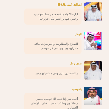
اتهااادي كدمي🐈🐈‍⬛
ادارة الاتهاد ماشيه صح واحنا الاتهاديين
واثقين فيها وراضين بكل قراراتها
الهلال
الصياح والمظلوميه والمؤامرات ثقافه
نصراويه يرددونها في كل موسم
بدون زعل
والله تعليق ناري وفي محله يابو رمق
ياقوطي
أحلى شي إذا جبت لك قوطي بيبسي
وساكتون وهاتك يا تصويب على القواطي
الفقراويه