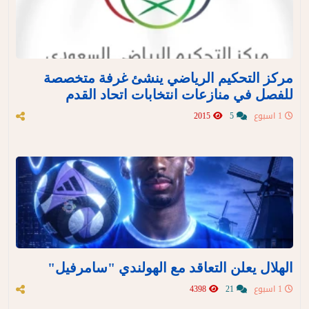
مركز التحكيم الرياضي ينشئ غرفة متخصصة
للفصل في منازعات انتخابات اتحاد القدم
1 اسبوع
5
2015
الهلال يعلن التعاقد مع الهولندي "سامرفيل"
1 اسبوع
21
4398