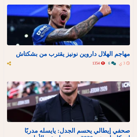
مهاجم الهلال داروين نونيز يقترب من بشكتاش
3 ي
6
1354
صحفي إيطالي يحسم الجدل: يايسله مدربًا