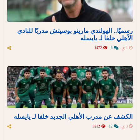
رسميًا.. الهولندي مارينو بوسيتش مدربًا للنادي
الأهلي خلفا لـ يايسله
1 ي
6
1472
الكشف عن مدرب الأهلي الجديد خلفا لـ يايسله
3 ي
12
3212