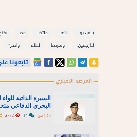
بالفيديو..
لاعب
منتخب
مصر
يفتح
للأرجنتين..
وتعرضنا
لظلم
واضح"
تابعونا على gle News
المرصد الاخباري
السيرة الذاتية للواء
البحري الدفاعي متع
2772
14
1 س