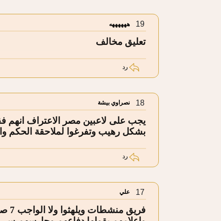
19
ههههههه
تعليق مخالف
رد
18
نصراوي بيشة
يجب على لاعبين مصر الاعتراف انهم فقد
بشكل رهيب وتفرغوا لملاحقة الحكم وا
رد
17
علي
فريق 
واعلامهم يقولها دفاعهم وحارسهم سي