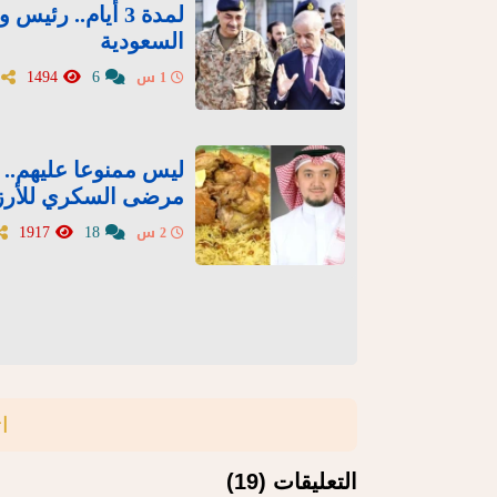
لمدة 3 أيام.. ر
السعودية
1494
6
1 س
ليس ممنوعا عليهم..
مرضى السكري للأرز
1917
18
2 س
ا
التعليقات (19)