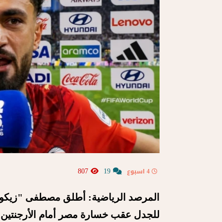
807
19
4 اسبوع
المرصد الرياضية: أطلق مصطفى "زيكو"