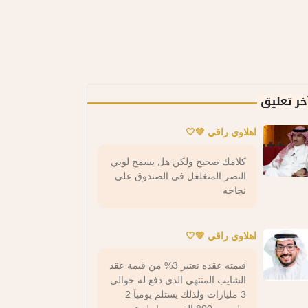
خر تعليق
اهلاوي راقي 💚🤍
كلامك صحيح ولكن هل يسمح لوبي
النصر المتغلغل في الصندوق على
نجاحه
اهلاوي راقي 💚🤍
قيمته عقده تعتبر 3% من قيمة عقد
الشايب المنتهي الذي دفع له حوالي
3 مليارات ولذلك يستلم يوميآ 2