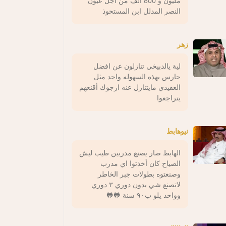
مليون و 800 الف من اجل عيون
النصر المدلل ابن المستحوذ
زهر
لية يالدبيخي تنازلون عن افضل
حارس بهذه السهوله واحد مثل
العقيدي مايتنازل عنه ارجوك أقنعهم
يتراجعوا
نيوهابط
الهابط صار يصنع مدربين طيب ليش
الصياح كان أخذتوا اي مدرب
وصنعتوه بطولات جبر الخاطر
لاتصنع شي بدون دوري ٣ دوري
وواحد يلو ب٩٠ سنة 🐸🐸