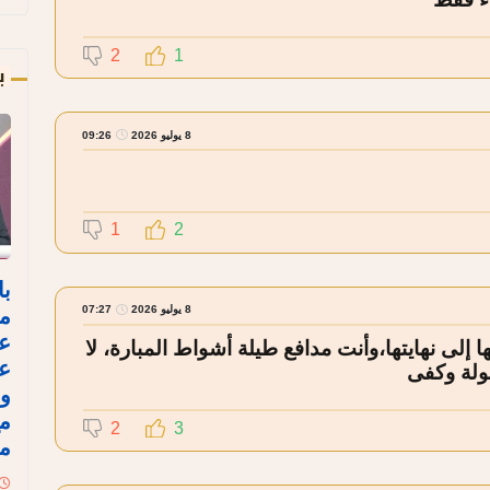
2
1
ب
8 يوليو 2026
09:26
1
2
با
8 يوليو 2026
07:27
مص
ع
 إلى نهايتها،وأنت مدافع طيلة أشواط المبارة، لا
عل
ولة وكفى
وا
مع
2
3
مع