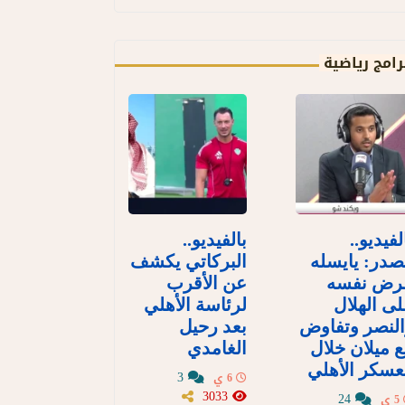
رامج رياضية
لفيديو..
بالفيديو..
در: يايسله
البركاتي يكشف
رض نفسه
عن الأقرب
ى الهلال
لرئاسة الأهلي
لنصر وتفاوض
بعد رحيل
 ميلان خلال
الغامدي
سكر الأهلي
3
6 ي
3033
24
5 ي