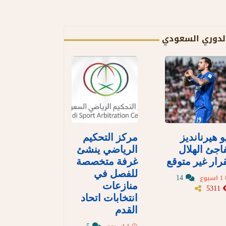
لدوري السعودي
و هيرنانديز
مركز التحكيم
اجئ الهلال
الرياضي ينشئ
رار غير متوقع
غرفة متخصصة
للفصل في
14
1 اسبوع
منازعات
5311
انتخابات اتحاد
القدم