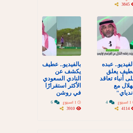
3845
لفيديو.. عبده
بالفيديو.. عطيف
طيف يعلق
يكشف عن
ى أنباء تعاقد
النادي السعودي
هلال مع
الأكثر استقرارًا
دياي"
في روشن
6
4
1 اسبوع
1 اسبوع
3910
4114