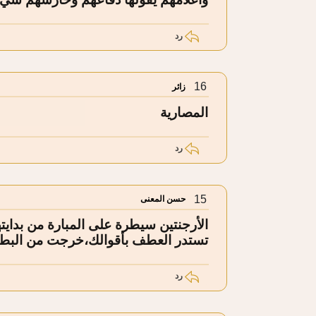
رد
16
زائر
المصارية
رد
15
حسن المعنى
الأرجنتين سيطرة على المبارة من بدايتها
تستدر العطف بأقوالك،خرجت من البط
رد