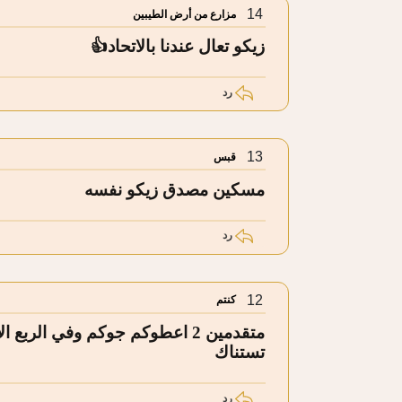
14
مزارع من أرض الطيبين
زيكو تعال عندنا بالاتحاد👍
رد
13
قبس
مسكين مصدق زيكو نفسه
رد
12
كنتم
متقدمين 2 اعطوكم جوكم وفي الر
تستناك
رد