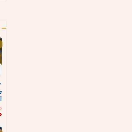
أ
"
ت
ا