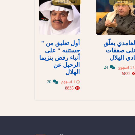
آخر الأخبار
آخر الأخبار
لغامدي يعلّق
أول تعليق من "
لى صفقات
جستنيه " على
ادي الهلال
أنباء رفض بنزيما
الرحيل عن
24
1 اسبوع
الهلال
5822
20
1 اسبوع
8835