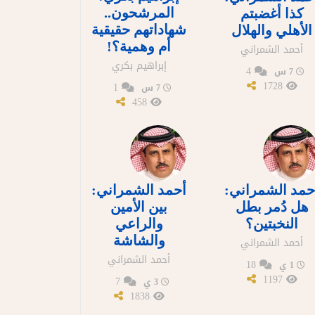
المرشحون..
كذا أغضبتم
شهاداتهم حقيقية
الأهلي والهلال
أم وهمية؟!
أحمد الشمراني
إبراهيم بكري
4
7 س
1728
1
7 س
458
حمد الشمراني:
أحمد الشمراني:
هل دُمر بطل
بين الأمين
النخبتين؟
والراعي
والشاشة
أحمد الشمراني
أحمد الشمراني
18
1 ي
1197
7
3 ي
1838