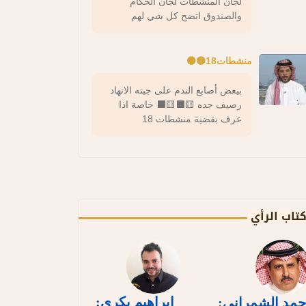
لجان المنشطات لجان الحكام
والصندوق اتضح كل شي لهم
منشطات18🟡⚫️
بيعض أصابع الندم على جيته الاتهاد
رصيف جده 🟨⬛️🟨⬛️ خاصة اذا
عرف بقضية منشطات 18
تاب الرأي
إبراهيم بكري:
حمد الشمراني: