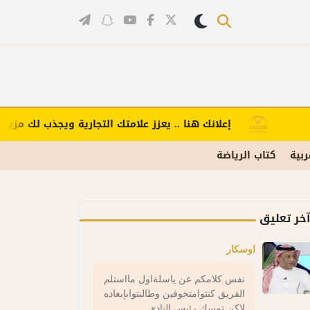
إعلانك هنا .. يعزز علامتك التجارية ويجذب لك مزيدًا من
ربية
كتاب الرياضة
خر تعليق
اوسكار
نفس كلامكم عن ياسلةاول مااستلم
الفريق كنتوامتخوفين وطالبتوابإبعاده
لاكن تمسك رئيس النادي