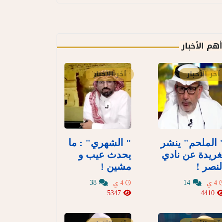
هم الأخبار
آخر الأخبار
آخر الأخبار
 الملحم" ينشر
" الشهري" : ما
غريدة عن نادي
يحدث عيب و
لنصر !
مشين !
38
14
4 ي
4 ي
5347
4410