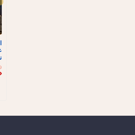
ا
ع
ن