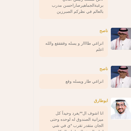
برغبةالجماهيرصاراحسن مدرب
بالعالم في نظركم الصبرزين
ناصح
انزاغي طاااار و يسله وققققع والله
اعلم
ناصح
انزاغي طار ويسله وقع
ابوطارق
انا اشوف ال**يغرد وحيدآ كل
ميزانية الصندوق له لوحده وحتى
الجان متقدر تقرب *ي في شي