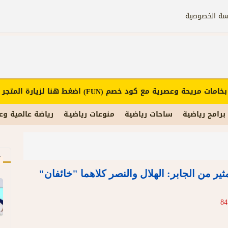
سة الخصوصية
مات مريحة وعصرية مع كود خصم
اضغط هنا لزيارة المتجر
(FUN)
برامج رياضية
ساحات رياضية
منوعات رياضيـة
رياضة عالمية وع
آ
مثير من الجابر: الهلال والنصر كلاهما "خائفان"