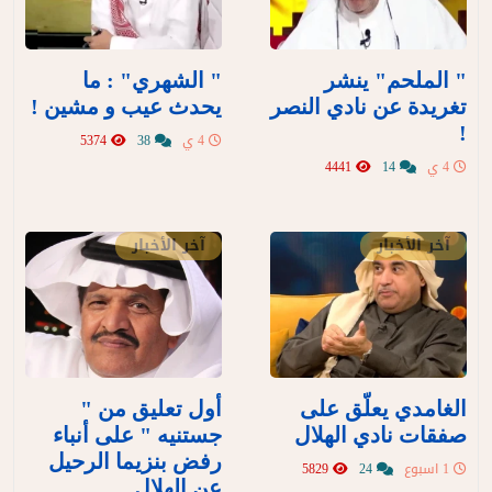
" الملحم" ينشر
" الشهري" : ما
تغريدة عن نادي النصر
يحدث عيب و مشين !
!
4 ي
38
5374
4 ي
14
4441
آخر الأخبار
آخر الأخبار
الغامدي يعلّق على
أول تعليق من "
صفقات نادي الهلال
جستنيه " على أنباء
رفض بنزيما الرحيل
1 اسبوع
24
5829
عن الهلال