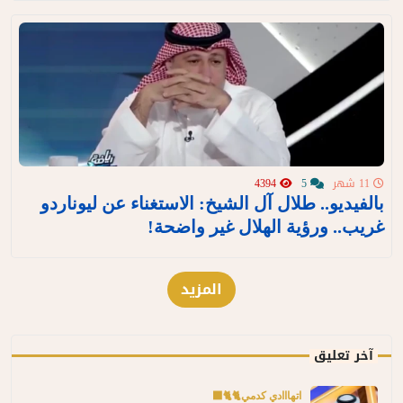
11 شهر
5
4394
بالفيديو.. طلال آل الشيخ: الاستغناء عن ليوناردو
غريب.. ورؤية الهلال غير واضحة!
المزيد
آخر تعليق
اتهااادي كدمي🐈🐈‍⬛