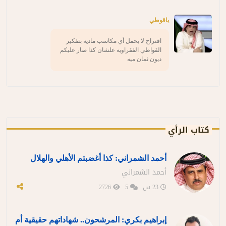
ياقوطي
اقتراح لا يحمل أي مكاسب ماديه بتفكير
القواطي الفقراويه علشان كذا صار عليكم
ديون ثمان ميه
كتاب الرأي
أحمد الشمراني: كذا أغضبتم الأهلي والهلال
أحمد الشمراني
23 س
5
2726
إبراهيم بكري: المرشحون.. شهاداتهم حقيقية أم