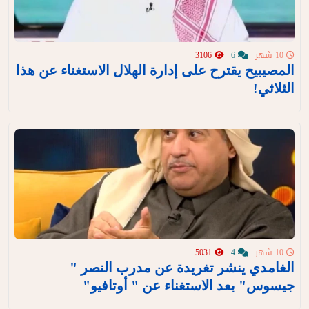
10 شهر
6
3106
المصيبيح يقترح على إدارة الهلال الاستغناء عن هذا
الثلاثي!
10 شهر
4
5031
الغامدي ينشر تغريدة عن مدرب النصر "
جيسوس" بعد الاستغناء عن " أوتافيو"