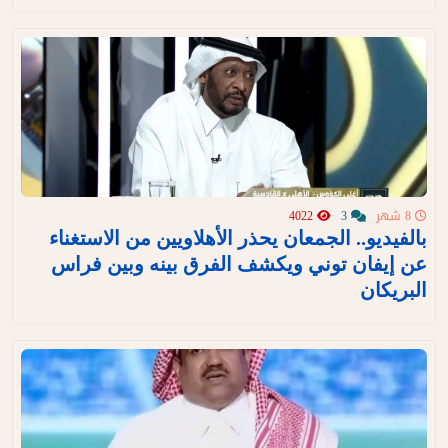
8 شهر
3
4022
بالفيديو.. الجمعان يحذر الأهلاويين من الاستغناء
عن إيفان توني ويكشف الفرق بينه وبين فراس
البريكان