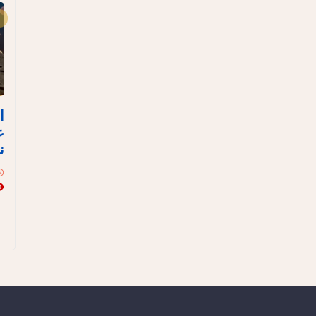
ا
ع
ن