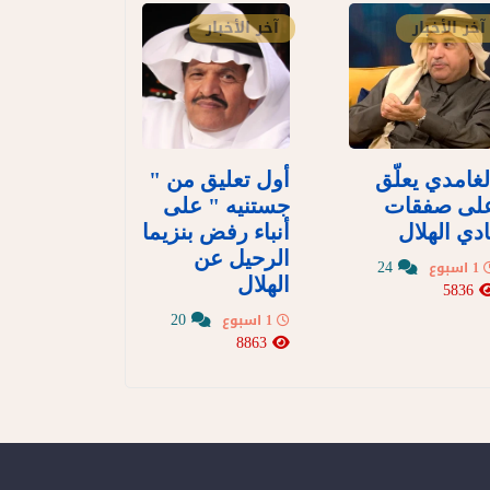
آخر الأخبار
آخر الأخبار
لغامدي يعلّق
أول تعليق من "
لى صفقات
جستنيه " على
ادي الهلال
أنباء رفض بنزيما
الرحيل عن
24
1 اسبوع
الهلال
5836
20
1 اسبوع
8863