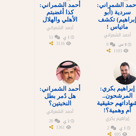
حمد الشمراني:
أحمد الشمراني:
سردية (أبو
كذا أغضبتم
براهيم) تكشف
الأهلي والهلال
ماتياس !
أحمد الشمراني
أحمد الشمراني
11
1 ي
3116
9
8 س
1103
إبراهيم بكري:
أحمد الشمراني:
المرشحون..
هل دُمر بطل
هاداتهم حقيقية
النخبتين؟
أم وهمية؟!
أحمد الشمراني
إبراهيم بكري
20
2 ي
1361
2
1 ي
695