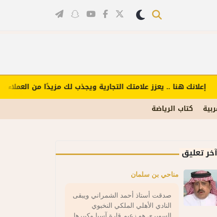
إعلانك هنا .. يعزز علامتك التجارية ويجذب لك مزيدًا من العملاء (اضغ
ربية
كتاب الرياضة
خر تعليق
مناحي بن سلمان
صدقت أستاذ أحمد الشمراني ويبقى
النادي الأهلي الملكي النخبوي
السوبري هو زعيم قارة آسيا وكبيرها