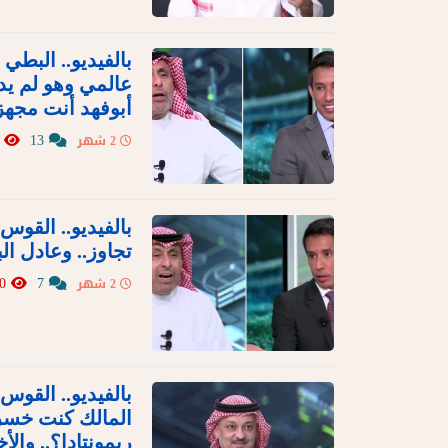
بالفيديو.. البط
عالمي وهو لم يدر
أبوفهد أنت مجهز
880
13
2 شهر
بالفيديو.. القوس
تجاوز.. وعادل ا
520
7
2 شهر
بالفيديو.. القوس
المالك كنت خسرا
ريمونتادا؟.. والأخ