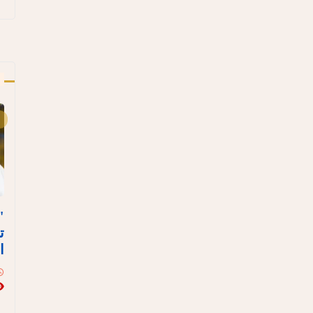
أ
"
ت
ا