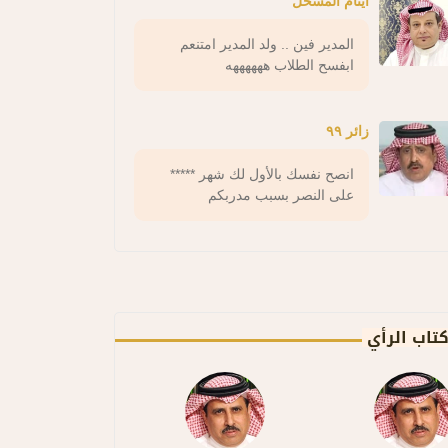
ايتام المسحل
المدير فين .. ولد المدير امتنعم
ابفسح الطلاب ههههههه
زائر ٩٩
انصح نفسك بالأول لك شهر *****
على النصر بسبب مدربكم
تاب الرأي