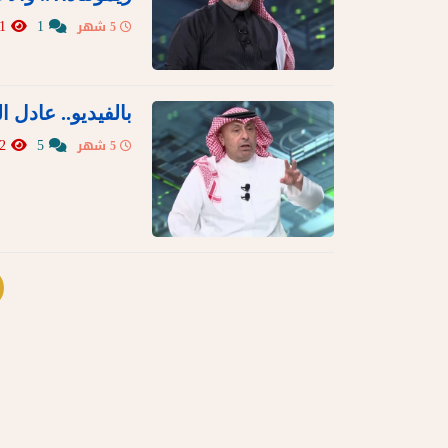
1491
1
5 شهر
بالفيديو.. عادل 
6592
5
5 شهر