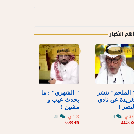
هم الأخبار
آخر الأخبار
آخر الأخبار
 الملحم" ينشر
" الشهري" : ما
غريدة عن نادي
يحدث عيب و
لنصر !
مشين !
38
14
5 ي
5 ي
5388
4448