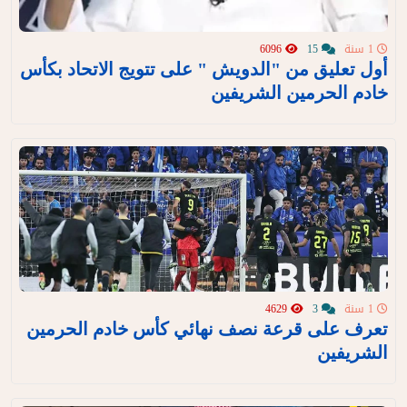
1 سنة
15
6096
أول تعليق من "الدويش " على تتويج الاتحاد بكأس
خادم الحرمين الشريفين
1 سنة
3
4629
تعرف على قرعة نصف نهائي كأس خادم الحرمين
الشريفين