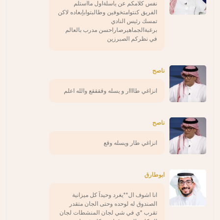
نفس كلامكم عن ياسلةاول مااستلم
الفريق كنتوامتخوفين وطالبتوابإبعاده لاكن
تمسك رئيس النادي
برغبةالجماهيرصاراحسن مدرب بالعالم
في نظركم الصبرزين
ناصح
انزاغي طاااار و يسله وققققع والله اعلم
ناصح
انزاغي طار ويسله وقع
ابوطارق
انا اشوف ال**يغرد وحيدآ كل ميزانية
الصندوق له لوحده وحتى الجان متقدر
تقرب *ي في شي لجان المنشطات لجان