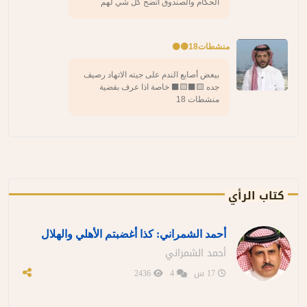
الحكام والصندوق اتضح كل شي لهم
منشطات18🟡⚫️
بيعض أصابع الندم على جيته الاتهاد رصيف
جده 🟨⬛️🟨⬛️ خاصة اذا عرف بقضية
منشطات 18
كتاب الرأي
أحمد الشمراني: كذا أغضبتم الأهلي والهلال
أحمد الشمراني
17 س
4
2436