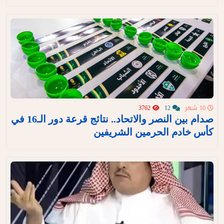
10 شهر
12
3762
صدام بين النصر والاتحاد.. نتائج قرعة دور الـ16 في
كأس خادم الحرمين الشريفين