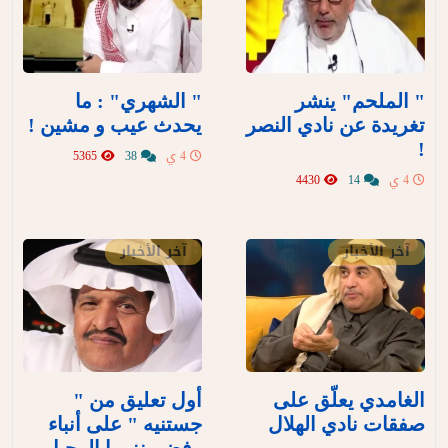
" الملحم" ينشر
" الشهري" : ما
تغريدة عن نادي النصر
يحدث عيب و مشين !
!
4 ي
38
5365
4 ي
14
4430
آخر الأخبار
آخر الأخبار
الغامدي يعلّق على
أول تعليق من "
صفقات نادي الهلال
جستنيه " على أنباء