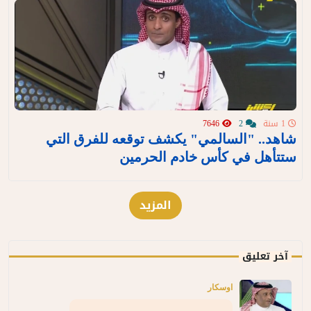
1 سنة
2
7646
شاهد.. "السالمي" يكشف توقعه للفرق التي
ستتأهل في كأس خادم الحرمين
المزيد
آخر تعليق
اوسكار