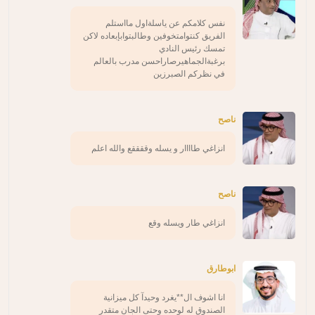
نفس كلامكم عن ياسلةاول مااستلم
الفريق كنتوامتخوفين وطالبتوابإبعاده لاكن
تمسك رئيس النادي
برغبةالجماهيرصاراحسن مدرب بالعالم
في نظركم الصبرزين
ناصح
انزاغي طاااار و يسله وققققع والله اعلم
ناصح
انزاغي طار ويسله وقع
ابوطارق
انا اشوف ال**يغرد وحيدآ كل ميزانية
الصندوق له لوحده وحتى الجان متقدر