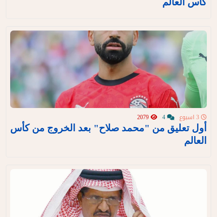
كأس العالم
3 اسبوع
4
2079
أول تعليق من "محمد صلاح" بعد الخروج من كأس
العالم