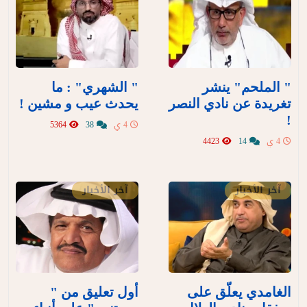
" الملحم" ينشر
" الشهري" : ما
تغريدة عن نادي النصر
يحدث عيب و مشين !
!
4 ي
38
5364
4 ي
14
4423
آخر الأخبار
آخر الأخبار
الغامدي يعلّق على
أول تعليق من "