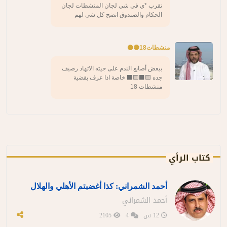
تقرب *ي في شي لجان المنشطات لجان
الحكام والصندوق اتضح كل شي لهم
منشطات18🟡⚫️
بيعض أصابع الندم على جيته الاتهاد رصيف
جده 🟨⬛️🟨⬛️ خاصة اذا عرف بقضية
منشطات 18
كتاب الرأي
أحمد الشمراني: كذا أغضبتم الأهلي والهلال
أحمد الشمراني
12 س
4
2105