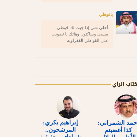
ياقوطي
أحلى شي إذا جبت لك قوطي
بيبسي وساكتون وهاتك يا تصويب
على القواطي الفقراويه
تاب الرأي
إبراهيم بكري:
حمد الشمراني:
المرشحون..
كذا أغضبتم