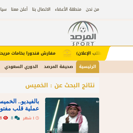
من نحن
منطقة الأعضاء
الاتصال بنا
أعلن معنا
سيا
إعلان
ملاء (اضغط لطلب الإعلان)
مفارش فندورا بخامات مريحة 
الرئيسية
صحيفة المرصد
الدوري السعودي
نتائج البحث عن : الخميس
بالفيديو.. الخم
عملية قلب مفتو
15288
8
1 شهر