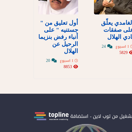
لغامدي يعلّق
أول تعليق من "
لى صفقات
جستنيه " على
ادي الهلال
أنباء رفض بنزيما
الرحيل عن
24
1 اسبوع
الهلال
5829
20
1 اسبوع
8853
تشغيل من توب لاين - استضافة و سيرفرات سعودية