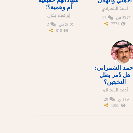
شهاداتهم حقيقية
الأهلي والهلال
أم وهمية؟!
أحمد الشمراني
إبراهيم بكري
11
23 س
2731
2
23 س
618
حمد الشمراني:
هل دُمر بطل
النخبتين؟
أحمد الشمراني
20
1 ي
1298