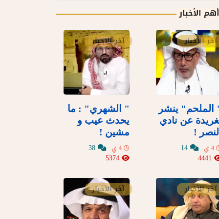
هم الأخبار
آخر الأخبار
آخر الأخبار
 الملحم" ينشر
" الشهري" : ما
غريدة عن نادي
يحدث عيب و
لنصر !
مشين !
38
14
4 ي
4 ي
5374
4441
آخر الأخبار
آخر الأخبار