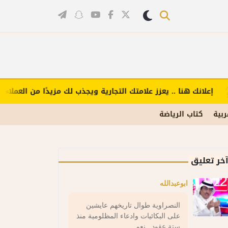
إعلانك هنا .. يعزز علامتك التجارية ويجذب لك مزيدًا من العملاء (اض
ربية
كتاب الرياضة
خر تعليق
ابوعبدالله
النصراوية طوال تاريخهم عايشين
على البكائيات وادعاء المظلومية منذ
ستة عقود . نعم