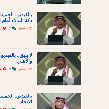
بالفيديو.. الخم
دكة البدلاء أمام 
520
2
3 شهر
لا يليق.. بالفيد
والأهلي
624
9
3 شهر
بالفيديو.. الخم
الاتحاد