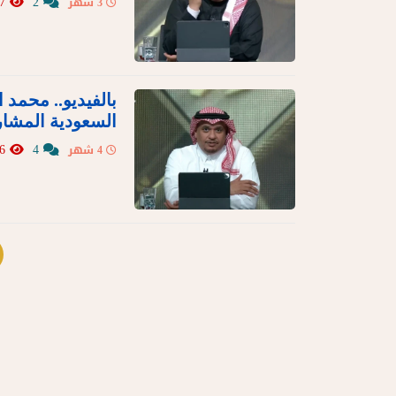
1657
2
3 شهر
بالفيديو.. محمد
السعودية المشا
4926
4
4 شهر