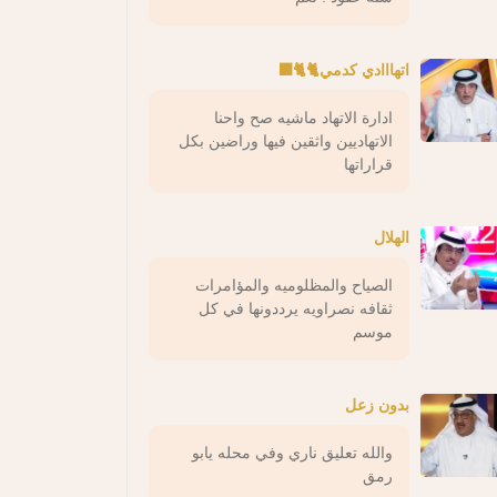
اتهااادي كدمي🐈🐈‍⬛
ادارة الاتهاد ماشيه صح واحنا
الاتهاديين واثقين فيها وراضين بكل
قراراتها
الهلال
الصياح والمظلوميه والمؤامرات
ثقافه نصراويه يرددونها في كل
موسم
بدون زعل
والله تعليق ناري وفي محله يابو
رمق