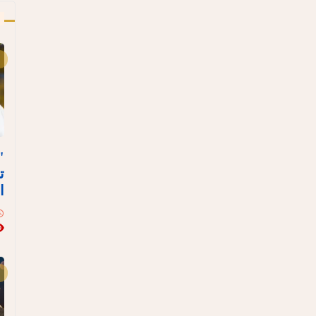
أ
"
ت
ا