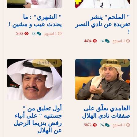
" الملحم" ينشر
" الشهري" : ما
تغريدة عن نادي النصر
يحدث عيب و مشين !
!
1 اسبوع
38
5433
1 اسبوع
14
4494
آخر الأخبار
آخر الأخبار
الغامدي يعلّق على
أول تعليق من "
صفقات نادي الهلال
جستنيه " على أنباء
رفض بنزيما الرحيل
1 اسبوع
24
5872
عن الهلال