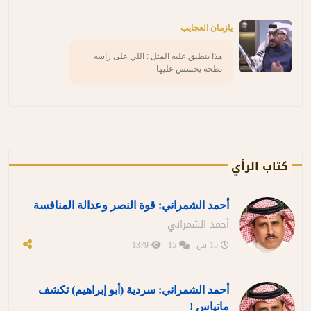
يازمان العجايب
هذا ينطبق عليه المثل : اللي على راسه
بطحه يحسس عليها
كتاب الرأي
أحمد الشمراني: قوة النصر وعدالة المنافسة
أحمد الشمراني
15 س
15
1379
أحمد الشمراني: سردية (أبو إبراهيم) تكشف
ماتياس !