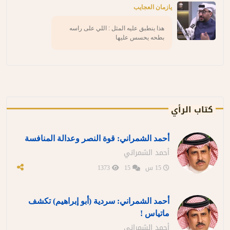
يازمان العجايب
هذا ينطبق عليه المثل : اللي على راسه
بطحه يحسس عليها
كتاب الرأي
أحمد الشمراني: قوة النصر وعدالة المنافسة
أحمد الشمراني
15 س
15
1373
أحمد الشمراني: سردية (أبو إبراهيم) تكشف
ماتياس !
أحمد الشمراني