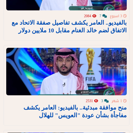
3 اسبوع
7
2084
بالفيديو.. العامر يكشف تفاصيل صفقة الاتحاد مع
الاتفاق لضم خالد الغنام مقابل 10 ملايين دولار
1 شهر
3
2531
منح موافقة مبدئية.. بالفيديو: العامر يكشف
مفاجأة بشأن عودة "العويس" للهلال