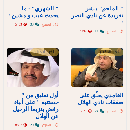
" الملحم" ينشر
" الشهري" : ما
تغريدة عن نادي النصر
يحدث عيب و مشين !
!
1 اسبوع
38
5433
1 اسبوع
14
4494
آخر الأخبار
آخر الأخبار
الغامدي يعلّق على
أول تعليق من "
صفقات نادي الهلال
جستنيه " على أنباء
رفض بنزيما الرحيل
1 اسبوع
24
5871
عن الهلال
1 اسبوع
20
8897