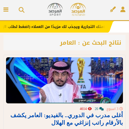
 .. يعزز علامتك التجارية ويجذب لك مزيدًا من العملاء (اضغط لطلب الإعلان)
إعلان
نتائج البحث عن : العامر
3 اسبوع
20
4614
أغلى مدرب في الدوري.. بالفيديو: العامر يكشف
بالأرقام راتب إنزاغي مع الهلال