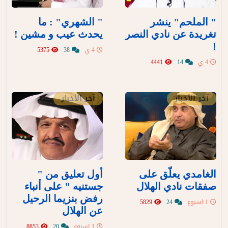
" الملحم" ينشر
" الشهري" : ما
تغريدة عن نادي النصر
يحدث عيب و مشين !
!
4 ي
38
5375
4 ي
14
4441
آخر الأخبار
آخر الأخبار
الغامدي يعلّق على
أول تعليق من "
صفقات نادي الهلال
جستنيه " على أنباء
رفض بنزيما الرحيل
1 اسبوع
24
5829
عن الهلال
1 اسبوع
20
8853