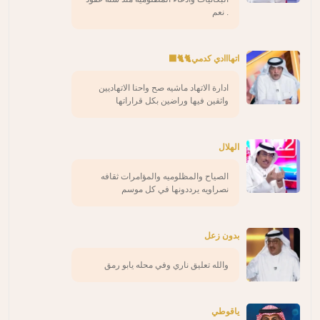
. نعم
اتهااادي كدمي🐈🐈‍⬛
ادارة الاتهاد ماشيه صح واحنا الاتهاديين
واثقين فيها وراضين بكل قراراتها
الهلال
الصياح والمظلوميه والمؤامرات ثقافه
نصراويه يرددونها في كل موسم
بدون زعل
والله تعليق ناري وفي محله يابو رمق
ياقوطي