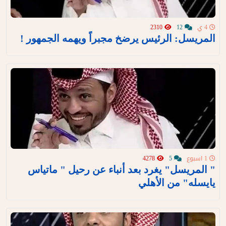
4 ي
12
2310
المريسل: الرئيس يرضخ مجبراً ويهمه الجمهور !
1 اسبوع
5
4278
" المريسل" يغرد بعد أنباء عن رحيل " ماتياس
يايسله" من الأهلي