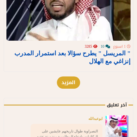
1 اسبوع
10
3285
" المريسل " يطرح سؤالا بعد استمرار المدرب
إنزاغي مع الهلال
المزيد
آخر تعليق
ابوعبدالله
النصراوية طوال تاريخهم عايشين على
البكائيات وادعاء المظلومية منذ ستة عقود