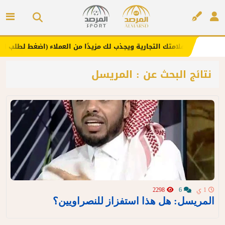
نا .. يعزز علامتك التجارية ويجذب لك مزيدًا من العملاء (اضغط لطلب الإعلا
إعلان
نتائج البحث عن : المريسل
1 ي
6
2298
المريسل: هل هذا استفزاز للنصراويين؟