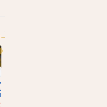
أ
"
ت
ا