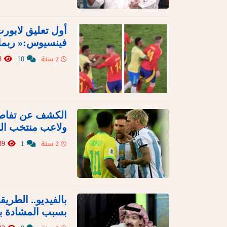
أول تعليق لابور
فينسيوس:« ربما 
658
10
2 سنة
الكشف عن تفاصيل
ولاعب منتخب الب
539
1
2 سنة
بالفيديو.. الطري
بسبب المشادة بي