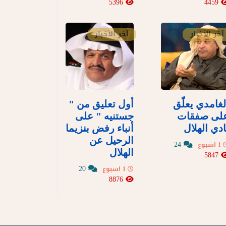
5396
4459
آخر الأخبار
آخر الأخبار
لغامدي يعلّق
أول تعليق من "
لى صفقات
جستنيه " على
ادي الهلال
أنباء رفض بنزيما
الرحيل عن
24
1 اسبوع
الهلال
5847
20
1 اسبوع
8876