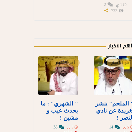
2
1 ي
732
هم الأخبار
آخر الأخبار
آخر الأخبار
 الملحم" ينشر
" الشهري" : ما
غريدة عن نادي
يحدث عيب و
لنصر !
مشين !
38
14
5 ي
5 ي