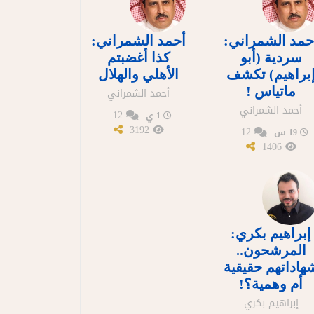
حمد الشمراني:
أحمد الشمراني:
سردية (أبو
كذا أغضبتم
براهيم) تكشف
الأهلي والهلال
ماتياس !
أحمد الشمراني
أحمد الشمراني
12
1 ي
3192
12
19 س
1406
إبراهيم بكري:
المرشحون..
هاداتهم حقيقية
أم وهمية؟!
إبراهيم بكري