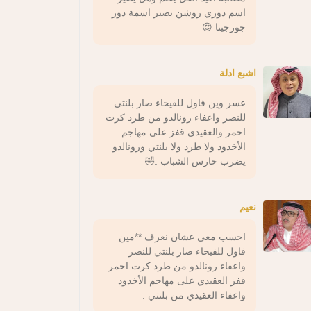
اسم دوري روشن يصير اسمة دور
جورجينا 😍
اشبع ادلة
عسر وين فاول للفيحاء صار بلنتي
للنصر واعفاء رونالدو من طرد كرت
احمر والعقيدي قفز على مهاجم
الأخدود ولا طرد ولا بلنتي ورونالدو
يضرب حارس الشباب .🤣
نعيم
احسب معي عشان نعرف **مين
فاول للفيحاء صار بلنتي للنصر
واعفاء رونالدو من طرد كرت احمر.
قفز العقيدي على مهاجم الأخدود
واعفاء العقيدي من بلنتي .