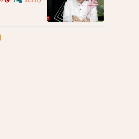
222
0
3 سنة