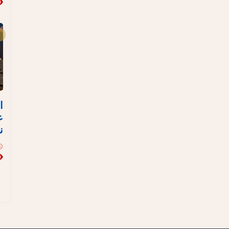
ا
ع
ن