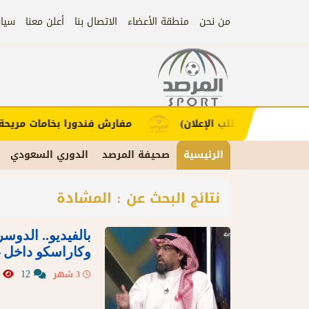
من نحن
منطقة الأعضاء
الاتصال بنا
أعلن معنا
سيا
إعلان
ملاء (اضغط لطلب الإعلان)
مفارش فندورا بخامات مريحة و
الرئيسية
صحيفة المرصد
الدوري السعودي
نتائج البحث عن : المشادة
بالفيديو.. الدو
وكاراسكو داخل غ
592
12
3 شهر