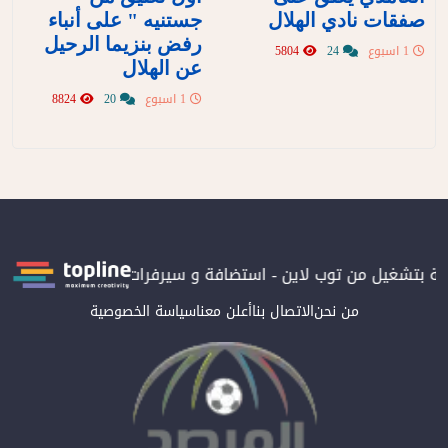
صفقات نادي الهلال
جستنيه " على أنباء
رفض بنزيما الرحيل
1 اسبوع
24
5804
عن الهلال
1 اسبوع
20
8824
نية بتشغيل من توب لاين - استضافة و سيرفرات سعودية
المرصد حاصل
من نحن
الاتصال بنا
أعلن معنا
سياسة الخصوصية