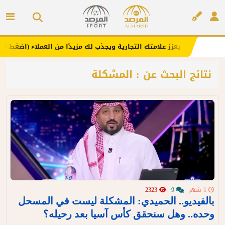
لانك هنا .. يعزز علامتك التجارية ويجذب لك مزيدًا من العملاء (اضغط لطلب ا
إعلان
نتائج البحث عن : المشكلة
1 شهر
9
2323
بالفيديو.. الحميدي: المشكلة ليست في المسحل
وحده.. وهل سنحقق كأس آسيا بعد رحيله؟