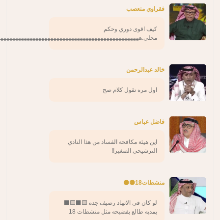
فقراوي متعصب
كيف اقوى دوري وحكم
محلي.ههههههههههههههههههههههههههههههههههههههههههههههههه
خالد عبدالرحمن
اول مره تقول كلام صح
فاضل عباس
اين هيئة مكافحة الفساد من هذا النادي
الترشيحي الصغير!!
منشطات18🟡⚫️
لو كان في الاتهاد رصيف جده 🟨⬛️🟨⬛️
يمديه طالع بفضيحه مثل منشطات 18