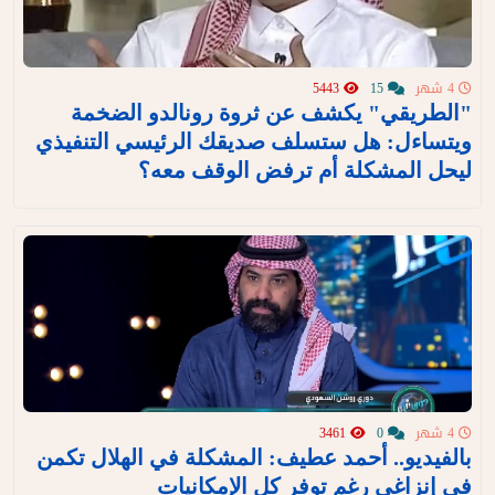
4 شهر
15
5443
"الطريقي" يكشف عن ثروة رونالدو الضخمة
ويتساءل: هل ستسلف صديقك الرئيسي التنفيذي
ليحل المشكلة أم ترفض الوقف معه؟
4 شهر
0
3461
بالفيديو.. أحمد عطيف: المشكلة في الهلال تكمن
في إنزاغي رغم توفر كل الإمكانيات