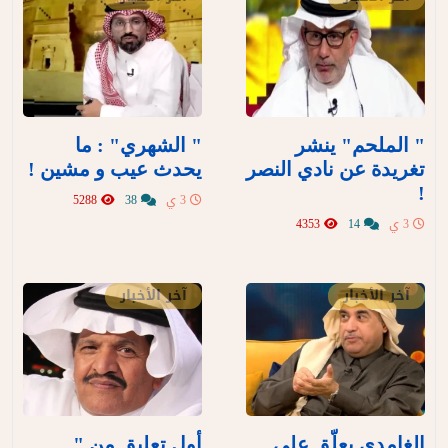
" الملحم" ينشر
" الشهري" : ما
تغريدة عن نادي النصر
يحدث عيب و مشين !
!
3 ي
38
5288
3 ي
14
4353
آخر الأخبار
آخر الأخبار
الغامدي يعلّق على
أول تعليق من "