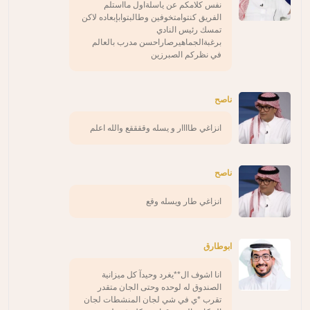
نفس كلامكم عن ياسلةاول مااستلم
الفريق كنتوامتخوفين وطالبتوابإبعاده لاكن
تمسك رئيس النادي
برغبةالجماهيرصاراحسن مدرب بالعالم
في نظركم الصبرزين
ناصح
انزاغي طاااار و يسله وققققع والله اعلم
ناصح
انزاغي طار ويسله وقع
ابوطارق
انا اشوف ال**يغرد وحيدآ كل ميزانية
الصندوق له لوحده وحتى الجان متقدر
تقرب *ي في شي لجان المنشطات لجان