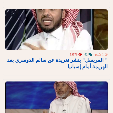
1 شهر
42
15178
" المريسل" ينشر تغريدة عن سالم الدوسري بعد
الهزيمة أمام إسبانيا