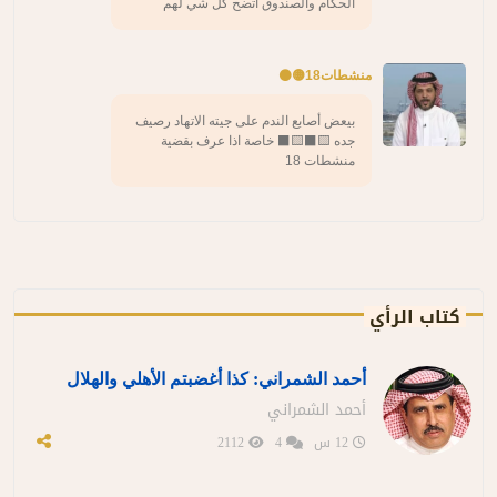
الحكام والصندوق اتضح كل شي لهم
منشطات18🟡⚫️
بيعض أصابع الندم على جيته الاتهاد رصيف
جده 🟨⬛️🟨⬛️ خاصة اذا عرف بقضية
منشطات 18
كتاب الرأي
أحمد الشمراني: كذا أغضبتم الأهلي والهلال
أحمد الشمراني
12 س
4
2112