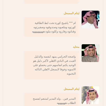
ايتام المسحل
ام *** ياشيخ كورة تحت ابط الطاقية
كورتوه وملعبوه وصندوقوه وصفيرتوه
وقناتوه وفاروه وكلوه ملوه ههههههههه
محايد
واضحه الحرامي يمهد لنفسه والدليل
العبث في النادي الاهلي لأكبر دليل هو
الوحيد يكتم انفاسهم حتى يحصلو على
الاسويه وخوفا لايسجل الاهلي الثالثه
النخبويه
ايتام المسحل
المدير فين .. ولد المدير امتنعم ابفسح
الطلاب ههههههه