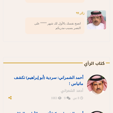
زائر ٩٩
انصح نفسك بالأول لك شهر ***** على
النصر بسبب مدربكم
كتاب الرأي
أحمد الشمراني: سردية (أبو إبراهيم) تكشف
ماتياس !
أحمد الشمراني
8 س
9
1083