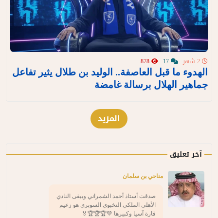
2 شهر
17
878
الهدوء ما قبل العاصفة.. الوليد بن طلال يثير تفاعل
جماهير الهلال برسالة غامضة
المزيد
آخر تعليق
مناحي بن سلمان
صدقت أستاذ أحمد الشمراني ويبقى النادي
الأهلي الملكي النخبوي السوبري هو زعيم
قارة آسيا وكبيرها 💚🏆🏆🏆🏅