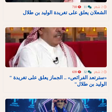
2 شهر
11
718
الشعلان يعلق على تغريدة الوليد بن طلال
2 شهر
32
639
«سترتعد الفرائص» .. الجماز يعلق على تغريدة "
الوليد بن طلال"