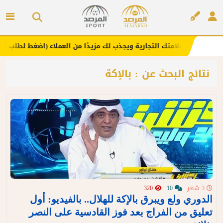
هنا .. يعزز علامتك التجارية ويجذب لك مزيدًا من العملاء (اضغط لطلب الإعل
إعلان
نتائج البحث عن : بالإكة
3 شهر
10
320
الدوري ولع ويبرق بالإكة للهلال.. بالفيديو: أول
تعليق من الفراج بعد فوز القادسية على النصر