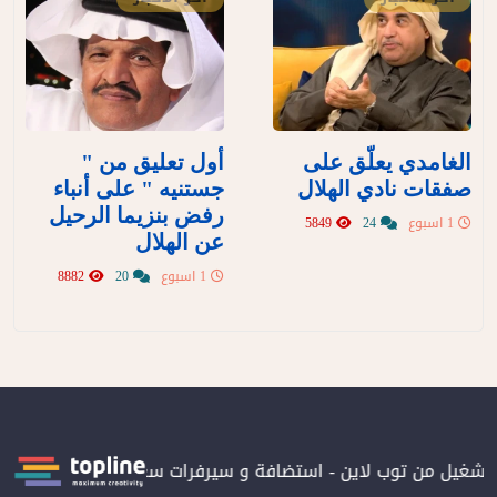
الغامدي يعلّق على
أول تعليق من "
صفقات نادي الهلال
جستنيه " على أنباء
رفض بنزيما الرحيل
1 اسبوع
24
5849
عن الهلال
1 اسبوع
20
8882
 بتشغيل من توب لاين - استضافة و سيرفرات سعودية
المرصد حاصلة ع