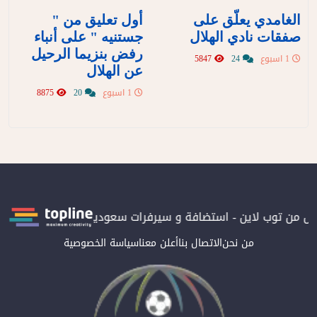
الغامدي يعلّق على
أول تعليق من "
صفقات نادي الهلال
جستنيه " على أنباء
رفض بنزيما الرحيل
1 اسبوع
24
5847
عن الهلال
1 اسبوع
20
8875
غيل من توب لاين - استضافة و سيرفرات سعودية
المرصد حاصلة على ال
من نحن
الاتصال بنا
أعلن معنا
سياسة الخصوصية