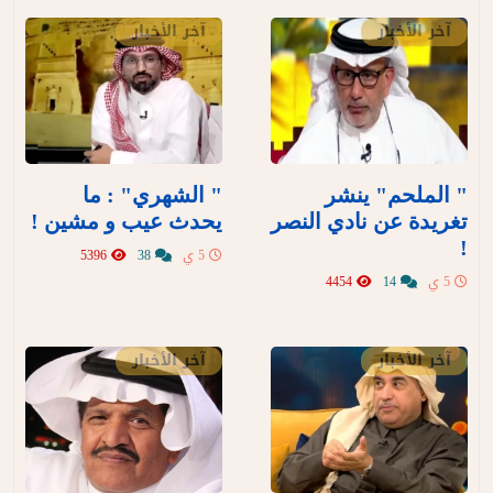
آخر الأخبار
آخر الأخبار
" الملحم" ينشر
" الشهري" : ما
تغريدة عن نادي النصر
يحدث عيب و مشين !
!
5 ي
38
5396
5 ي
14
4454
آخر الأخبار
آخر الأخبار