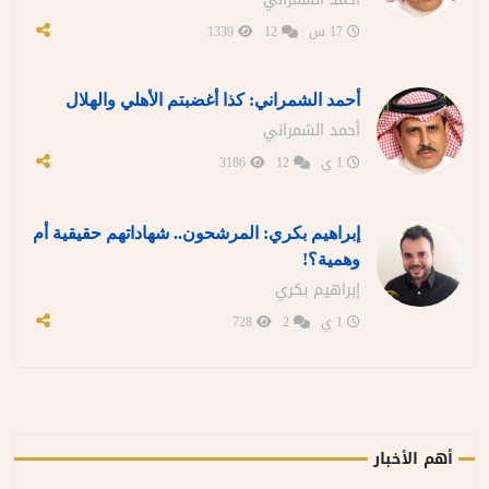
17 س
12
1339
أحمد الشمراني: كذا أغضبتم الأهلي والهلال
أحمد الشمراني
1 ي
12
3186
إبراهيم بكري: المرشحون.. شهاداتهم حقيقية أم
وهمية؟!
إبراهيم بكري
1 ي
2
728
أهم الأخبار