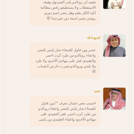
تقصد ان رونالدو يأمر الصندوق وهيئة
الاستقطاب ولا يستطيعو رفض مطالبة
اكيد الكل يعلم وهل يتغير اسم دوري
روشن يصير اسمة دور جورجينا 😍
اشبع ادلة
عسر وين فاول للفيحاء صار بلنتي للنصر
واعفاء رونالدو من طرد كرت احمر
والعقيدي قفز على مهاجم الأخدود ولا طرد
ولا بلنتي ورونالدو يضرب حارس الشباب .
🤣
نعيم
احسب معي عشان نعرف **مين فاول
للفيحاء صار بلنتي للنصر واعفاء رونالدو
من طرد كرت احمر. قفز العقيدي على
مهاجم الأخدود واعفاء العقيدي من بلنتي .