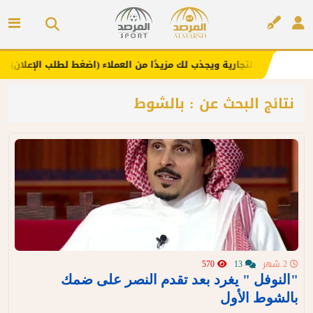
عزز علامتك التجارية ويجذب لك مزيدًا من العملاء (اضغط لطلب الإعلان)
إعلان
نتائج البحث عن : بالشوط
2 شهر
13
570
"النوفل " يغرد بعد تقدم النصر على ضمك
بالشوط الأول