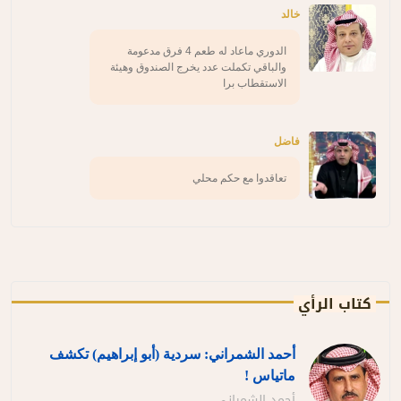
خالد
الدوري ماعاد له طعم 4 فرق مدعومة
والباقي تكملت عدد يخرج الصندوق وهيئة
الاستقطاب برا
فاضل
تعاقدوا مع حكم محلي
كتاب الرأي
أحمد الشمراني: سردية (أبو إبراهيم) تكشف
ماتياس !
أحمد الشمراني