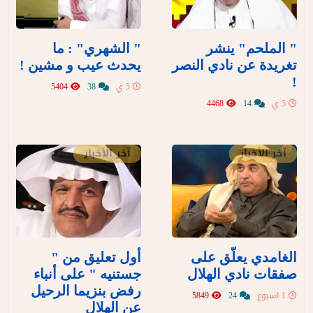
" الملحم" ينشر
" الشهري" : ما
تغريدة عن نادي النصر
يحدث عيب و مشين !
!
5 ي
38
5404
5 ي
14
4468
آخر الأخبار
آخر الأخبار
الغامدي يعلّق على
أول تعليق من "
صفقات نادي الهلال
جستنيه " على أنباء
رفض بنزيما الرحيل
1 اسبوع
24
5849
عن الهلال