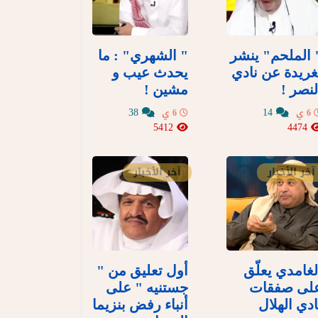
 الملحم" ينشر
" الشهري" : ما
غريدة عن نادي
يحدث عيب و
لنصر !
مشين !
38
14
6 ي
6 ي
5412
4474
آخر الأخبار
آخر الأخبار
لغامدي يعلّق
أول تعليق من "
لى صفقات
جستنيه " على
ادي الهلال
أنباء رفض بنزيما