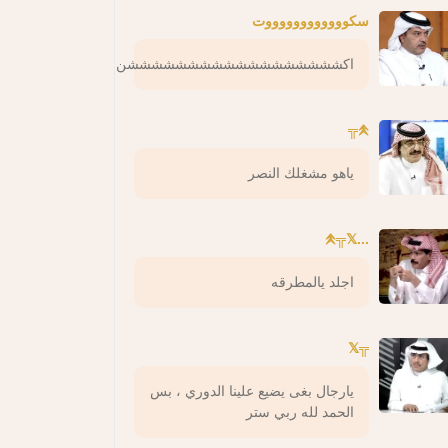
سكووووووووووووت
اكششششششششششششششششششن
𖤹╦
ياهو مشغلك النصر
...𖤹╦𝕏
اجلد يالمطرقه
╦𝕏
يارجال بغى يضيع علينا الدوري ، بس
الحمد لله ربي ستر