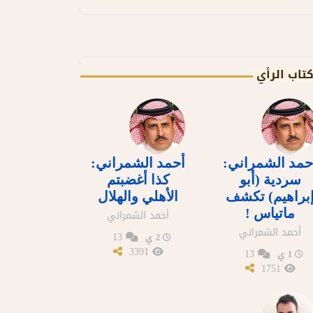
تاب الرأي
حمد الشمراني:
أحمد الشمراني:
سردية (أبو
كذا أغضبتم
براهيم) تكشف
الأهلي والهلال
ماتياس !
أحمد الشمراني
أحمد الشمراني
13
2 ي
3391
13
1 ي
1751