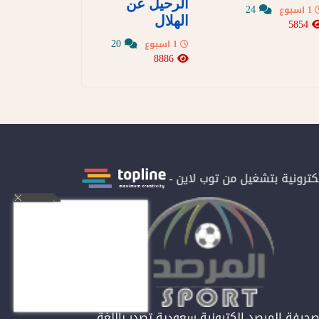
الرحيل عن
24
1 اسبوع
الهلال
5854
20
1 اسبوع
8886
كترونية بتشغيل من توب لاين - استضافة و سيرفرات سعودية
حيفة المرصد الكترونية سعودية تصدر باللغة