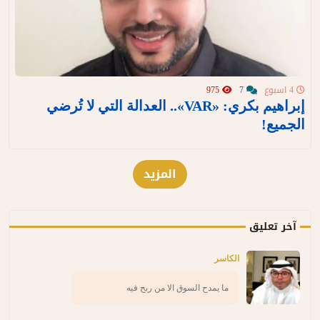
4 اسبوع
7
975
إبراهيم بكري: «VAR».. العدالة التي لا تُرضي
الجميع!
المزيد
آخر تعليق
الكاسر
ما يمدح السوق الا من ربح فيه