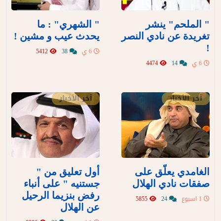
" الملحم" ينشر
" الشهري" : ما
تغريدة عن نادي النصر
يحدث عيب و مشين !
!
6 ي
38
5412
6 ي
14
4474
آخر الأخبار
آخر الأخبار
الغامدي يعلّق على
أول تعليق من "
صفقات نادي الهلال
جستنيه " على أنباء
رفض بنزيما الرحيل
1 اسبوع
24
5855
عن الهلال