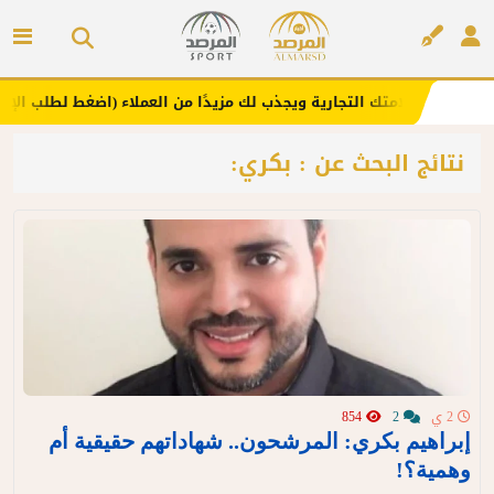
ا .. يعزز علامتك التجارية ويجذب لك مزيدًا من العملاء (اضغط لطلب الإعلان)
إعلان
نتائج البحث عن : بكري:
2 ي
2
854
إبراهيم بكري: المرشحون.. شهاداتهم حقيقية أم
وهمية؟!