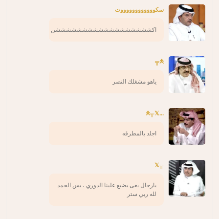
سكووووووووووووت
اكششششششششششششششششششن
𖤹╦
ياهو مشغلك النصر
...𖤹╦𝕏
اجلد يالمطرقه
╦𝕏
يارجال بغى يضيع علينا الدوري ، بس الحمد
لله ربي ستر