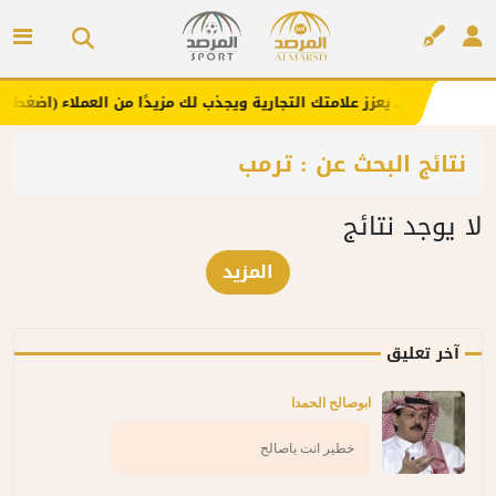
إعلانك هنا .. يعزز علامتك التجارية ويجذب لك مزيدًا من العملاء (اضغط لطل
إعلان
نتائج البحث عن : ترمب
لا يوجد نتائج
المزيد
آخر تعليق
ابوصالح الحمدا
خطير انت ياصالح