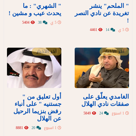
" الملحم" ينشر
" الشهري" : ما
تغريدة عن نادي النصر
يحدث عيب و مشين !
!
5 ي
38
5404
5 ي
14
4461
آخر الأخبار
آخر الأخبار
الغامدي يعلّق على
أول تعليق من "
صفقات نادي الهلال
جستنيه " على أنباء
رفض بنزيما الرحيل
1 اسبوع
24
5849
عن الهلال
1 اسبوع
20
8881