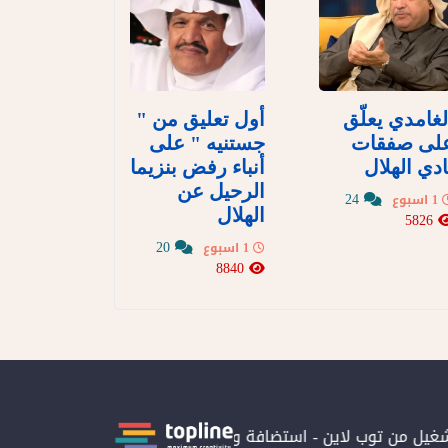
لغامدي يعلّق
أول تعليق من "
لى صفقات
جستنيه " على
ادي الهلال
أنباء رفض بنزيما
الرحيل عن
24
1 اسبوع
الهلال
5826
20
1 اسبوع
8840
شغيل من توب لاين - استضافة و سيرفرات سعودية