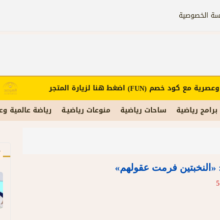
سة الخصوصية
صرية مع كود خصم
اضغط هنا لزيارة المتجر
إ
(FUN)
برامج رياضية
ساحات رياضية
منوعات رياضيـة
رياضة عالمية وع
آ
«النخبتين فرمت عقولهم»