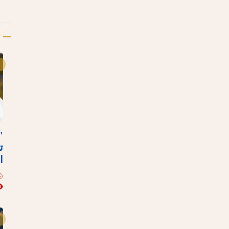
أ
"
ت
ا