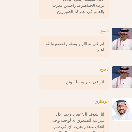
برغبةالجماهيرصاراحسن مدرب
بالعالم في نظركم الصبرزين
ناصح
انزاغي طاااار و يسله وققققع والله
اعلم
ناصح
انزاغي طار ويسله وقع
ابوطارق
انا اشوف ال**يغرد وحيدآ كل
ميزانية الصندوق له لوحده وحتى
الجان متقدر تقرب *ي في شي