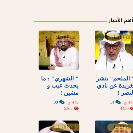
هم الأخبار
آخر الأخبار
آخر الأخبار
 الملحم" ينشر
" الشهري" : ما
غريدة عن نادي
يحدث عيب و
لنصر !
مشين !
38
14
4 ي
4 ي
5365
4430
آخر الأخبار
آخر الأخبار