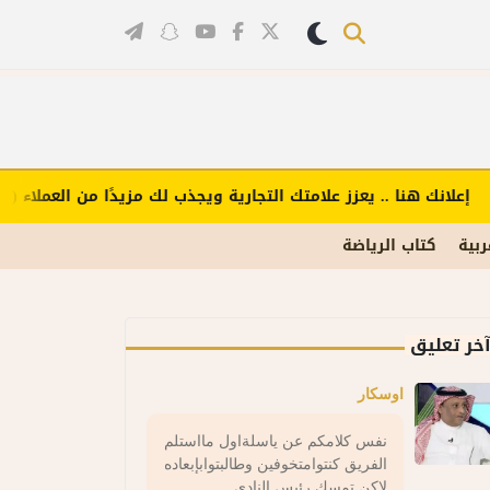
علانك هنا .. يعزز علامتك التجارية ويجذب لك مزيدًا من العملاء (اضغ
ربية
كتاب الرياضة
خر تعليق
اوسكار
نفس كلامكم عن ياسلةاول مااستلم
الفريق كنتوامتخوفين وطالبتوابإبعاده
لاكن تمسك رئيس النادي