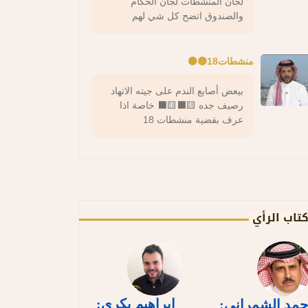
لجان المنشطات لجان الحكام
والصندوق اتضح كل شي لهم
منشطات18🟡⚫️
بيعض أصابع الندم على جيته الاتهاد
رصيف جده 🟨⬛️🟨⬛️ خاصة اذا
عرف بقضية منشطات 18
تاب الرأي
إبراهيم بكري:
حمد الشمراني: