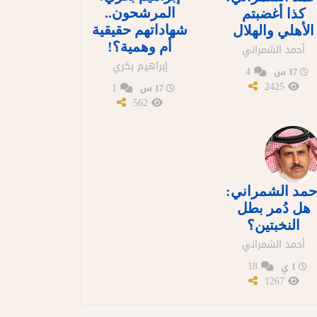
المرشحون..
كذا أغضبتم
شهاداتهم حقيقية
الأهلي والهلال
أم وهمية؟!
أحمد الشمراني
إبراهيم بكري
4
17 س
2425
1
17 س
562
حمد الشمراني:
هل دُمر بطل
النخبتين؟
أحمد الشمراني
18
1 ي
1267