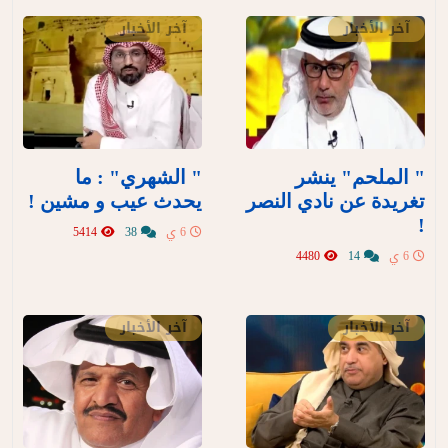
آخر الأخبار
آخر الأخبار
" الملحم" ينشر
" الشهري" : ما
تغريدة عن نادي النصر
يحدث عيب و مشين !
!
6 ي
38
5414
6 ي
14
4480
آخر الأخبار
آخر الأخبار