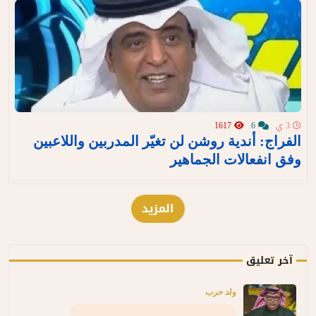
3 ي
6
1617
الفراج: أندية روشن لن تغيّر المدربين واللاعبين
وفق انفعالات الجماهير
المزيد
آخر تعليق
ولد حرب