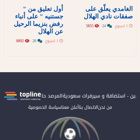
الغامدي يعلّق على
أول تعليق من "
صفقات نادي الهلال
جستنيه " على أنباء
رفض بنزيما الرحيل
1 اسبوع
24
5855
عن الهلال
1 اسبوع
20
8892
لاين - استضافة و سيرفرات سعودية
المرصد حاصلة على الترتيب الأو
من نحن
الاتصال بنا
أعلن معنا
سياسة الخصوصية