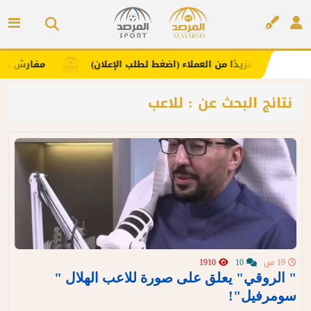
 ويجذب لك مزيدًا من العملاء (اضغط لطلب الإعلان)
مفارش فندورا
إعلان
نتائج البحث عن : للاعب
19 س
10
1910
" الروقي" يعلق على صورة للاعب الهلال "
سومرفيل"!