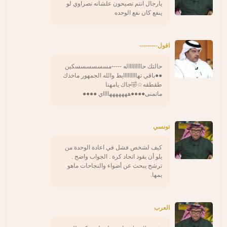
يارجال انتم تصيحون علشانه نصراوي لو
ينفع كان نفع الوحده
اقول---------
حالتك حاااااااااله -----مسسسسسسكين
●●باقي تهااااااااايط والله الجمهور ماخذك
طقطقه☆🤣جاك يامهنا
ماتمنى●●●●هههههههااااي ●●●●
تونسي
كيف لشخص فشل في اعادة الوحدة من
يلو أن يقود اتحاد كرة . الجواب واضح .
ترشح يبحث عن أضواء والنجاحات ماهو
يمها.
العرب