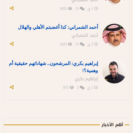
1 ي
13
1832
أحمد الشمراني: كذا أغضبتم الأهلي والهلال
أحمد الشمراني
2 ي
13
3423
إبراهيم بكري: المرشحون.. شهاداتهم حقيقية أم
وهمية؟!
إبراهيم بكري
2 ي
2
875
أهم الأخبار