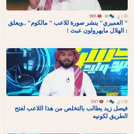
2 ي
10
3995
" العميري" ينشر صورة للاعب " مالكوم" ..ويعلق
: الهلال مايهرولون عبث !
2 ي
7
5317
فيصل زيد يطالب بالتخلص من هذا اللاعب لفتح
الطريق لكونيه