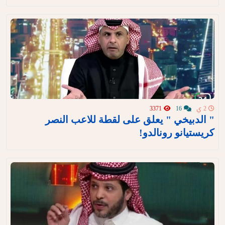
2 ي
16
3371
" الدبيخي " يعلق على لقطة للاعب النصر
كريستيانو رونالدو!