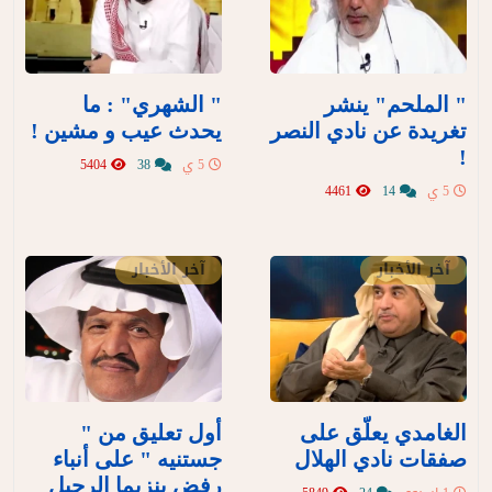
" الملحم" ينشر
" الشهري" : ما
تغريدة عن نادي النصر
يحدث عيب و مشين !
!
5 ي
38
5404
5 ي
14
4461
آخر الأخبار
آخر الأخبار
الغامدي يعلّق على
أول تعليق من "
صفقات نادي الهلال
جستنيه " على أنباء
رفض بنزيما الرحيل