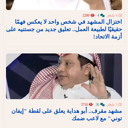
4 شهر
4
2200
اختزال المشهد في شخص واحد لا يعكس فهمًا
حقيقيًا لطبيعة العمل.. تعليق جديد من جستنيه على
أزمة الاتحاد!
5 شهر
30
3710
مشهد مقرف.. أبو هداية يعلق على لقطة "إيفان
توني" مع لاعب ضمك