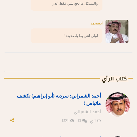
والسيكل ما دفع شي فقط عذر
ابومحمد
اولي انتي بقا ياصحيفة !
كتاب الرأي
أحمد الشمراني: سردية (أبو إبراهيم) تكشف
ماتياس !
أحمد الشمراني
1 ي
13
1521