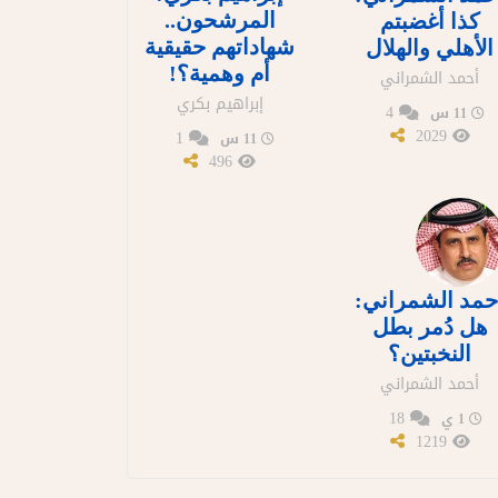
المرشحون..
كذا أغضبتم
شهاداتهم حقيقية
الأهلي والهلال
أم وهمية؟!
أحمد الشمراني
إبراهيم بكري
4
11 س
2029
1
11 س
496
حمد الشمراني:
هل دُمر بطل
النخبتين؟
أحمد الشمراني
18
1 ي
1219