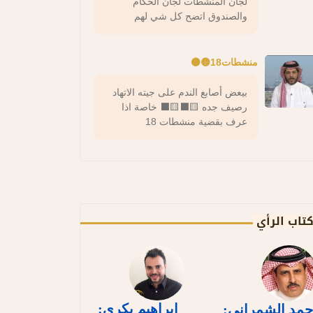
لجان المنشطات لجان الحكام
والصندوق اتضح كل شي لهم
منشطات18🟡⚫️
بيعض أصابع الندم على جيته الاتهاد
رصيف جده 🟨⬛️🟨⬛️ خاصة اذا
عرف بقضية منشطات 18
تاب الرأي
إبراهيم بكري:
حمد الشمراني: