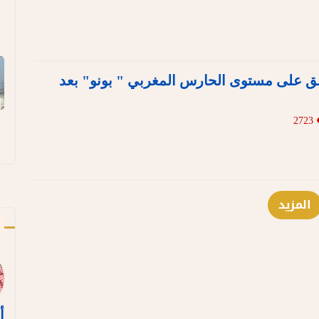
ق على مستوى الحارس المغربي " بونو" بعد
2723
المزيد
ك
أ