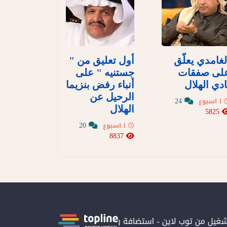
لغامدي يعلّق
أول تعليق من "
لى صفقات
جستنيه " على
ادي الهلال
أنباء رفض بنزيما
الرحيل عن
24
1 اسبوع
الهلال
5825
20
1 اسبوع
8837
تشغيل من توب لاين - استضافة و سيرفرات سعودية