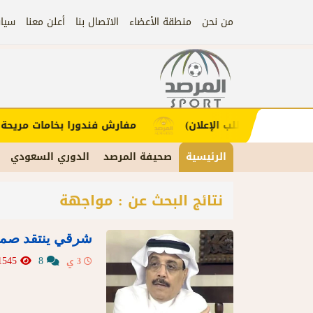
من نحن
منطقة الأعضاء
الاتصال بنا
أعلن معنا
سيا
إعلان
لاء (اضغط لطلب الإعلان)
مفارش فندورا بخامات مريحة و
الرئيسية
صحيفة المرصد
الدوري السعودي
نتائج البحث عن : مواجهة
شرقي ينتقد صمت 
1545
8
3 ي