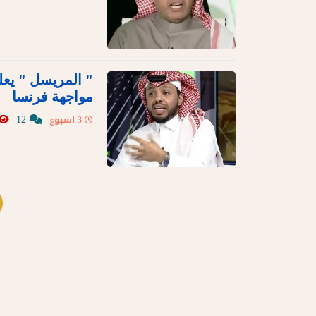
" المريسل " يعل
مواجهة فرنسا
12
3 اسبوع