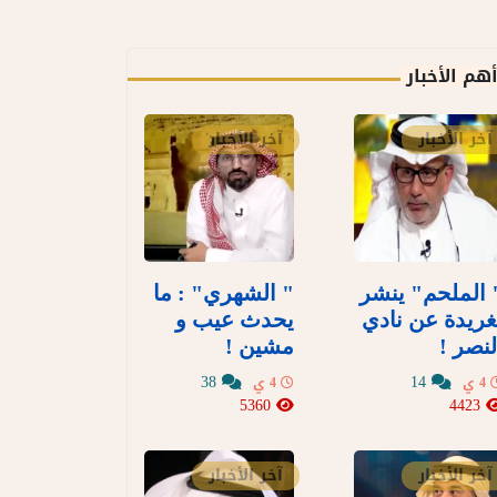
هم الأخبار
آخر الأخبار
آخر الأخبار
 الملحم" ينشر
" الشهري" : ما
غريدة عن نادي
يحدث عيب و
لنصر !
مشين !
38
14
4 ي
4 ي
5360
4423
آخر الأخبار
آخر الأخبار