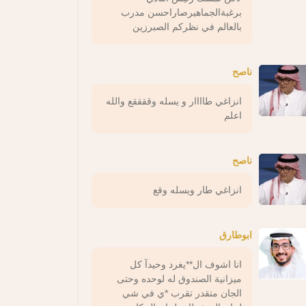
برغبةالجماهيرصاراحسن مدرب
بالعالم في نظركم الصبرزين
ناصح
انزاغي طاااار و يسله وققققع والله
اعلم
ناصح
انزاغي طار ويسله وقع
ابوطارق
انا اشوف ال**يغرد وحيدآ كل
ميزانية الصندوق له لوحده وحتى
الجان متقدر تقرب *ي في شي