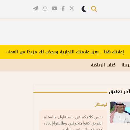
علانك هنا .. يعزز علامتك التجارية ويجذب لك مزيدًا من العملاء (اضغ
ربية
كتاب الرياضة
خر تعليق
اوسكار
نفس كلامكم عن ياسلةاول مااستلم
الفريق كنتوامتخوفين وطالبتوابإبعاده
لاكن تمسك رئيس النادي