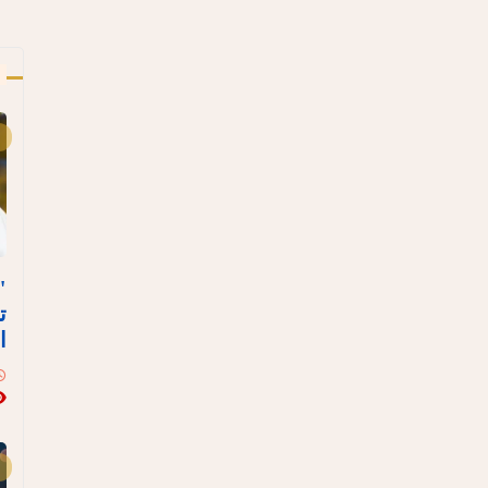
أ
"
ت
ا