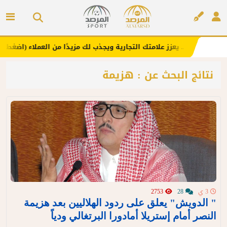
علانك هنا .. يعزز علامتك التجارية ويجذب لك مزيدًا من العملاء (اضغط لطلب 
إعلان
نتائج البحث عن : هزيمة
3 ي
28
2753
" الدويش" يعلق على ردود الهلاليين بعد هزيمة
النصر أمام إستريلا أمادورا البرتغالي ودياً