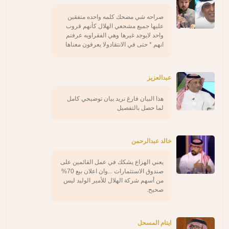
صراحه شي مضحك كلمه واحده متفقين
عليها جميع مشجعي الهلال كأنهم قروب
واحد لايوجد غيرها وهي الفقراويه عرفتم
انهم * حتى في الانتقادولا يعرفون معناها
عبدالعزيز
هذا البيان فارغ نريد بيان توضيحي كامل
لما حصل بالتفصيل
خالد عبدالرحمن
يعني الهزاع يشكك في عمل القائمين على
صندوق الاستثمارات ...وان اعلان بيع 70%
من أسهم شركة الهلال للأمير الوليد ليس
صحيح.
ايتام المسحل