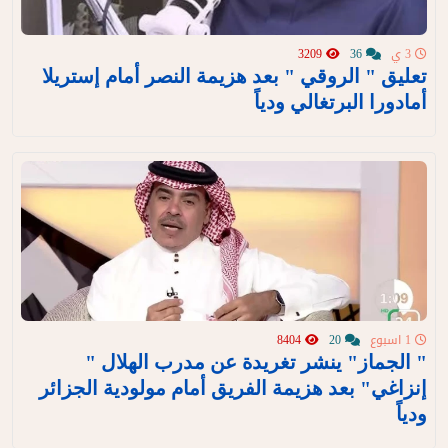
3 ي
36
3209
تعليق " الروقي " بعد هزيمة النصر أمام إستريلا
أمادورا البرتغالي ودياً
1 اسبوع
20
8404
" الجماز" ينشر تغريدة عن مدرب الهلال "
إنزاغي" بعد هزيمة الفريق أمام مولودية الجزائر
ودياً