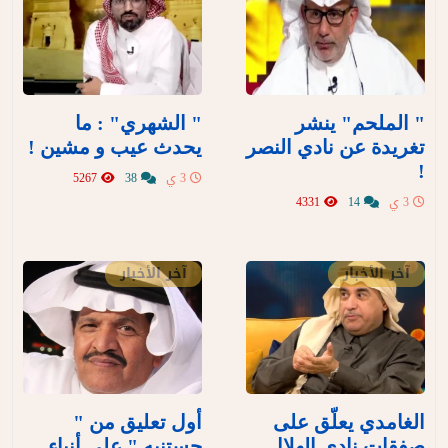
" الملحم" ينشر
" الشهري" : ما
تغريدة عن نادي النصر
يحدث عيب و مشين !
!
3 ي
38
5267
3 ي
14
4331
آخر الأخبار
آخر الأخبار
الغامدي يعلّق على
أول تعليق من "
صفقات نادي الهلال
جستنيه " على أنباء