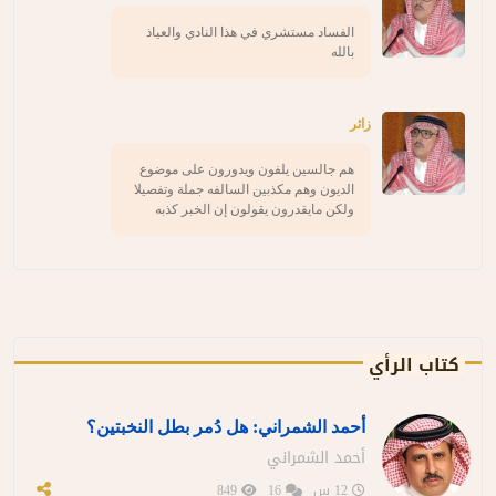
الفساد مستشري في هذا النادي والعياذ
بالله
زائر
هم جالسين يلفون ويدورون على موضوع
الديون وهم مكذبين السالفه جملة وتفصيلا
ولكن مايقدرون يقولون إن الخبر كذبه
كتاب الرأي
أحمد الشمراني: هل دُمر بطل النخبتين؟
أحمد الشمراني
12 س
16
849