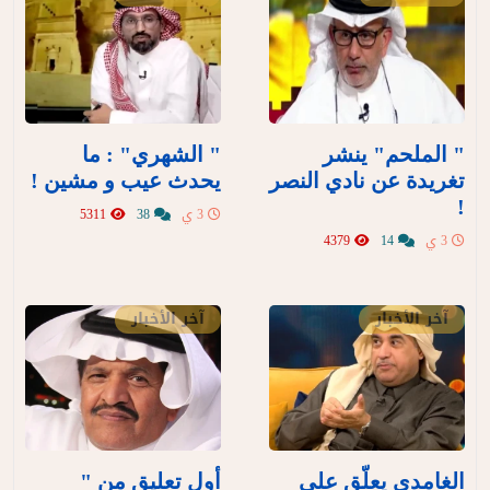
" الملحم" ينشر
" الشهري" : ما
تغريدة عن نادي النصر
يحدث عيب و مشين !
!
3 ي
38
5311
3 ي
14
4379
آخر الأخبار
آخر الأخبار
الغامدي يعلّق على
أول تعليق من "