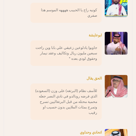
كونيه راح يا الحبيب ههههه الموسم هذا
صفري
ابوعايشة
جاوبوا يادلوعين زعيقي علي بابا وين راحت
سبعين مليون ريال وتكاليف وعقد نيمار
وحقوق لودي بعده *
الحق يقال
للأسف نظام (البرتغه) على وزن (السعوده)
الذي فرضه رونالدو في نادي النصر جعله
محمية محتله من قبل البرتغاليين تسرح
وتمرح بمئات الملايين بدون حسيب او
رقيب
اتحادي وحداوي