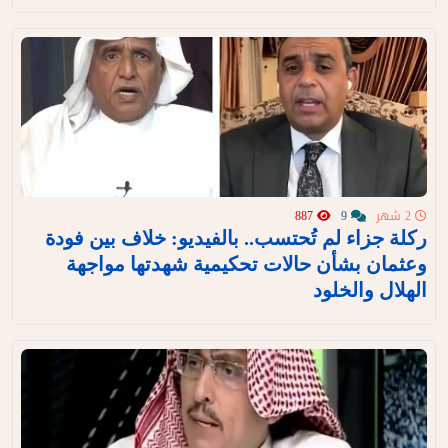
2 شهر
9
887
ركلة جزاء لم تُحتسب.. بالفيديو: خلاف بين فودة
وعثمان بشأن حالات تحكيمية شهدتها مواجهة
الهلال والخلود