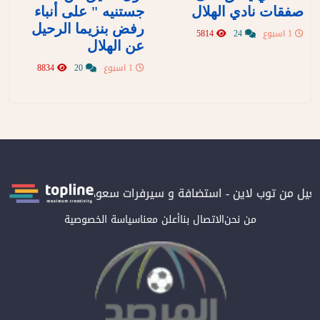
صفقات نادي الهلال
جستنيه " على أنباء
رفض بنزيما الرحيل
1 اسبوع
24
5814
عن الهلال
1 اسبوع
20
8834
شغيل من توب لاين - استضافة و سيرفرات سعودية
المرصد حاصلة على 
من نحن
الاتصال بنا
أعلن معنا
سياسة الخصوصية