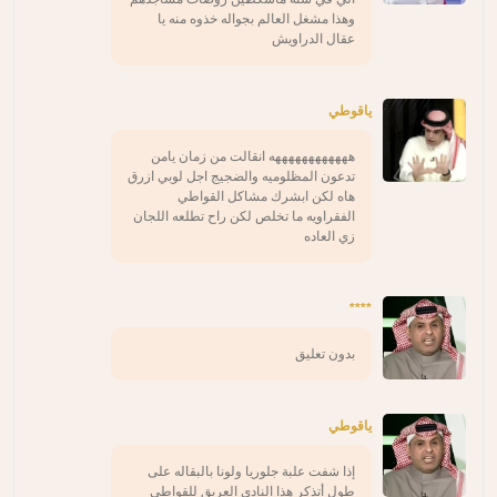
وهذا مشغل العالم بجواله خذوه منه يا
عقال الدراويش
ياقوطي
ههههههههههههه انقالت من زمان يامن
تدعون المظلوميه والضجيج اجل لوبي ازرق
هاه لكن ابشرك مشاكل القواطي
الفقراويه ما تخلص لكن راح تطلعه اللجان
زي العاده
****
بدون تعليق
ياقوطي
إذا شفت علبة جلوريا ولونا بالبقاله على
طول أتذكر هذا النادي العريق للقواطي