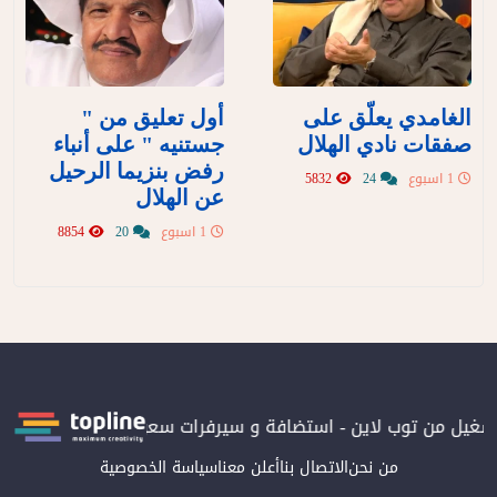
الغامدي يعلّق على
أول تعليق من "
صفقات نادي الهلال
جستنيه " على أنباء
رفض بنزيما الرحيل
1 اسبوع
24
5832
عن الهلال
1 اسبوع
20
8854
تشغيل من توب لاين - استضافة و سيرفرات سعودية
المرصد حاصلة على
من نحن
الاتصال بنا
أعلن معنا
سياسة الخصوصية