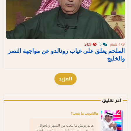
4 شهر
5
2428
الملحم يعلق على غياب رونالدو عن مواجهة النصر
والخليج
المزيد
آخر تعليق
هالشويب ما يتعب؟
هالدريويش ما يتعب من السهر والجوال
الي في سنه ماسكطين روضات مساجدهم